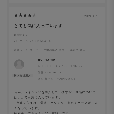
2026.6.15
とても気に入っています
B-5541-8
バリエーション：B-5541-8
着用シーン
:スーツ
生地の厚さ
:普通
季節感
:通年
no name
年代:
60代
身長:
166～170cm
体重:
75～79kg
体型:
標準型（平均的な体型）
長年、ワイシャツを購入していますが、商品について
は、とても気に入っています。
1点難を言えば、最近、ボタンが、割れるケースが、多
くなっています。
改善をしてもらえれば、有難いです。