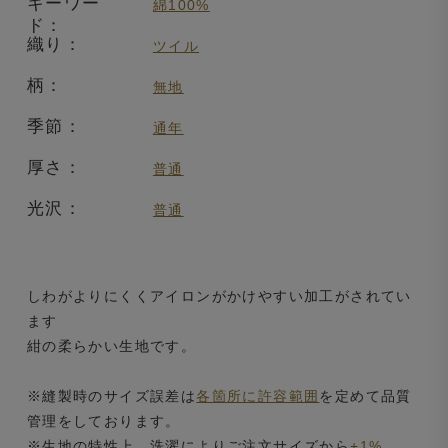
キーワー
綿100%
ド：
織り：
ツイル
柄：
無地
季節：
通年
厚さ：
普通
光沢：
普通
しわがよりにくくアイロンがかけやすい加工がされてい
ます
紺の柔らかい生地です。
※縫製時のサイズ誤差は
各箇所に許容範囲
を定めて品質
管理をしております。
※生地の特性上、洗濯によりご注文サイズから
+1%