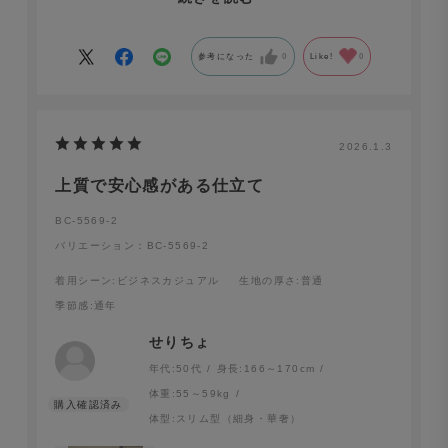
首元が苦しく無いし、胸元も余裕がある。
仕事でもプライベートでも「大人な余裕」を持てるよう
になれました！！
参考になった
0
Like!
0
2026.1.3
上質で安心感がある仕立て
BC-5569-2
バリエーション：BC-5569-2
着用シーン
:ビジネスカジュアル
生地の厚さ
:普通
季節感
:通年
せりちょ
年代:
50代
身長:
166～170cm
体重:
55～59kg
体型:
スリム型（細身・華奢）