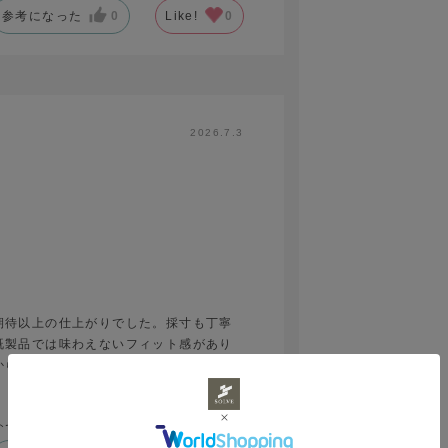
参考になった
0
Like!
0
2026.7.3
期待以上の仕上がりでした。採寸も丁寧
既製品では味わえないフィット感があり
から選べ、自分好みに仕上げられるのも
ので、仕事で着るのが楽しみになりまし