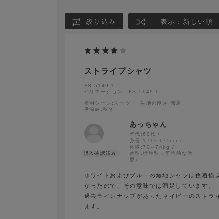
絞り込み
表示：新しい順
ストライプシャツ
BS-5149-1
バリエーション：BS-5149-1
着用シーン
:スーツ
生地の厚さ
:普通
季節感
:秋冬
あっちゃん
年代:
60代
身長:
171～175cm
体重:
70～74kg
体型:
標準型（平均的な体
型）
ホワイトおよびブルーの無地シャツは数着揃
かったので、その意味では満足しています。
過去ラインナップがあったネイビーのストラ
ます。