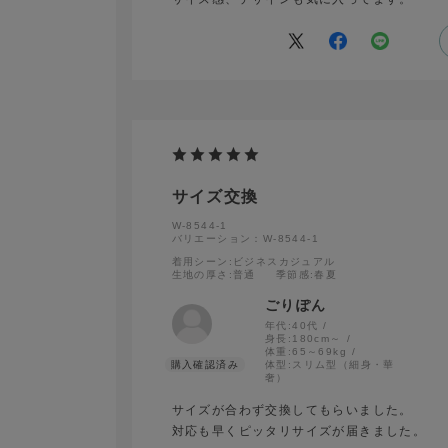
サイズ交換
W-8544-1
バリエーション：W-8544-1
着用シーン
:ビジネスカジュアル
生地の厚さ
:普通
季節感
:春夏
ごりぽん
年代:
40代
身長:
180cm～
体重:
65～69kg
体型:
スリム型（細身・華
奢）
サイズが合わず交換してもらいました。
対応も早くピッタリサイズが届きました。