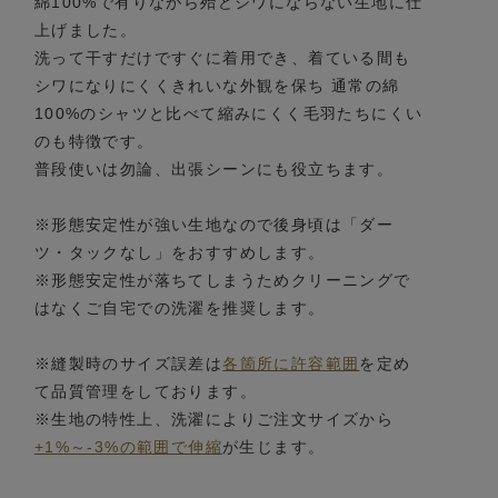
綿100%で有りながら殆どシワにならない生地に仕
上げました。
洗って干すだけですぐに着用でき、着ている間も
シワになりにくくきれいな外観を保ち 通常の綿
100%のシャツと比べて縮みにくく毛羽たちにくい
のも特徴です。
普段使いは勿論、出張シーンにも役立ちます。
※形態安定性が強い生地なので後身頃は「ダー
ツ・タックなし」をおすすめします。
※形態安定性が落ちてしまうためクリーニングで
はなくご自宅での洗濯を推奨します。
※縫製時のサイズ誤差は
各箇所に許容範囲
を定め
て品質管理をしております。
※生地の特性上、洗濯によりご注文サイズから
+1%～-3%の範囲で伸縮
が生じます。