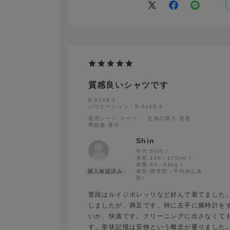
た。スタッフの対応も親切で、初めてのオー
た次回も利用したいと思います。
質感良いシャツです
B-6148-3
バリエーション：B-6148-3
着用シーン
:スーツ
生地の厚さ
:普通
季節感
:通年
Shin
年代:
50代
身長:
166～170cm
体重:
60～64kg
体型:
標準型（平均的な体
型）
普段はルイジボレッリなど好んで着てました。
しましたが、満足です。特に左手に腕時計を
いか、快適です。クリーニングに出さなくて
す。形状記憶は安物という概念が覆りました