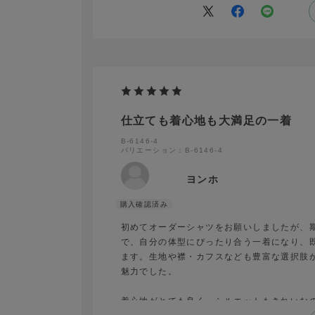
仕立ても着心地も大満足の一着
B-6146-4
バリエーション：B-6146-4
ヨンホ
初めてオーダーシャツをお願いしましたが、
で、自分の体型にぴったり合う一着になり、
ます。生地や襟・カフスなども豊富な選択肢
魅力でした。
着心地がとても良く、シルエットもきれいな