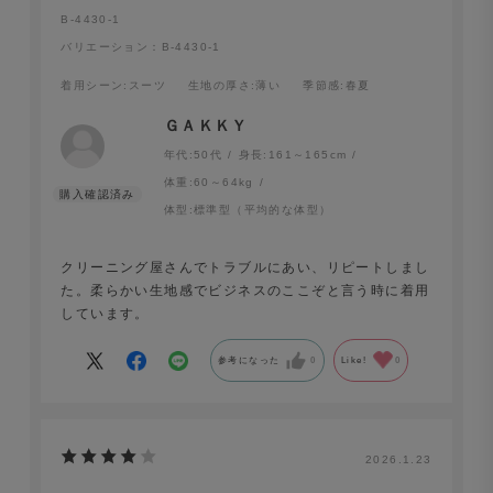
B-4430-1
バリエーション：B-4430-1
着用シーン
:スーツ
生地の厚さ
:薄い
季節感
:春夏
ＧＡＫＫＹ
年代:
50代
身長:
161～165cm
体重:
60～64kg
体型:
標準型（平均的な体型）
クリーニング屋さんでトラブルにあい、リピートしまし
た。柔らかい生地感でビジネスのここぞと言う時に着用
しています。
参考になった
0
Like!
0
2026.1.23