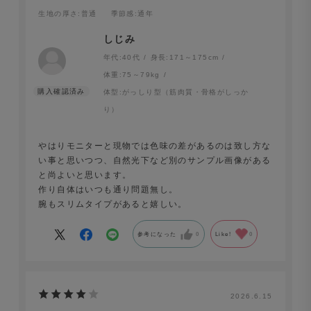
生地の厚さ
:普通
季節感
:通年
しじみ
年代:
40代
身長:
171～175cm
体重:
75～79kg
体型:
がっしり型（筋肉質・骨格がしっか
り）
やはりモニターと現物では色味の差があるのは致し方な
い事と思いつつ、自然光下など別のサンプル画像がある
と尚よいと思います。
作り自体はいつも通り問題無し。
腕もスリムタイプがあると嬉しい。
参考になった
0
Like!
0
2026.6.15