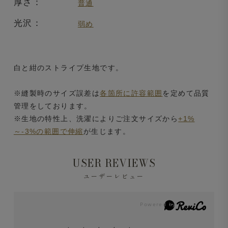
厚さ：
普通
光沢：
弱め
白と紺のストライプ生地です。
※縫製時のサイズ誤差は
各箇所に許容範囲
を定めて品質
管理をしております。
※生地の特性上、洗濯によりご注文サイズから
+1%
～-3%の範囲で伸縮
が生じます。
USER REVIEWS
ユーザーレビュー