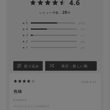
4.6
20
レビュー件数：
件
★
5
(12)
★
4
(7)
★
3
(1)
★
2
(0)
★
1
(0)
絞り込み
表示：新しい順
2026.6.15
色味
P-4423-1
バリエーション：P-4423-1