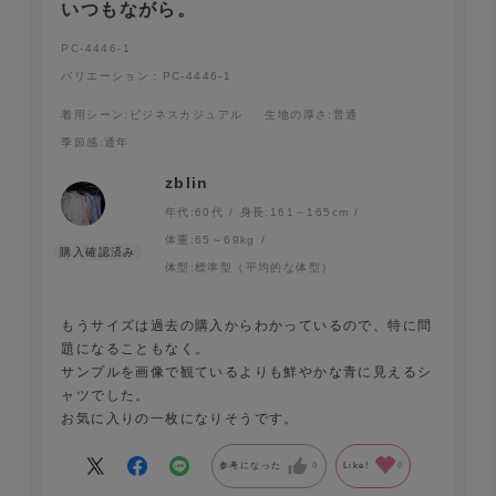
いつもながら。
PC-4446-1
バリエーション：PC-4446-1
着用シーン
:ビジネスカジュアル
生地の厚さ
:普通
季節感
:通年
zblin
年代:
60代
身長:
161～165cm
体重:
65～69kg
体型:
標準型（平均的な体型）
もうサイズは過去の購入からわかっているので、特に問
題になることもなく。
サンプルを画像で観ているよりも鮮やかな青に見えるシ
ャツでした。
お気に入りの一枚になりそうです。
参考になった
0
Like!
0