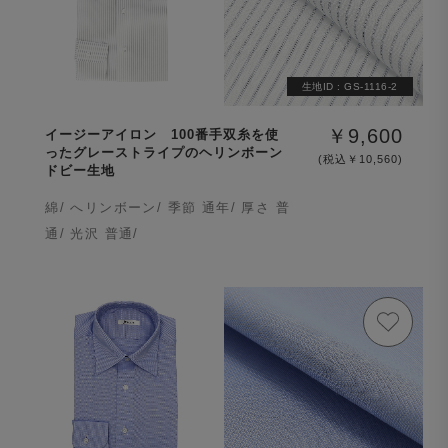
生地ID :
GS-1116-2
￥9,600
イージーアイロン 100番手双糸を使
ったグレーストライプのヘリンボーン
(税込￥10,560)
ドビー生地
綿/ へリンボーン/ 季節 通年/ 厚さ 普
通/ 光沢 普通/