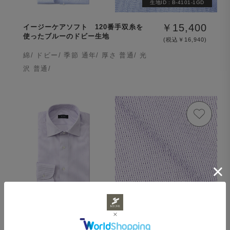
生地ID :
B-4101-1GD
￥15,400
イージーケアソフト 120番手双糸を
使ったブルーのドビー生地
(税込￥16,940)
綿/ ドビー/ 季節 通年/ 厚さ 普通/ 光
沢 普通/
生地ID :
PPS-4100-2GD
￥15,400
イージーケアソフト 120番手双糸を
使ったパープルストライプのツイル生
(税込￥16,940)