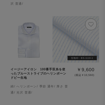
沢 普通/
生地ID :
BS-1116-1
￥9,600
イージーアイロン 100番手双糸を使
ったブルーストライプのヘリンボーン
(税込￥10,560)
ドビー生地
綿/ へリンボーン/ 季節 通年/ 厚さ 普
通/ 光沢 普通/