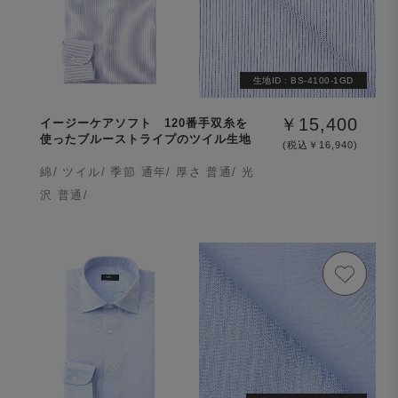
生地ID :
BS-4100-1GD
￥15,400
イージーケアソフト 120番手双糸を
使ったブルーストライプのツイル生地
(税込￥16,940)
綿/ ツイル/ 季節 通年/ 厚さ 普通/ 光
沢 普通/