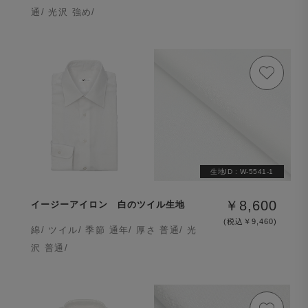
通/ 光沢 強め/
生地ID :
W-5541-1
￥8,600
イージーアイロン 白のツイル生地
(税込￥9,460)
綿/ ツイル/ 季節 通年/ 厚さ 普通/ 光
沢 普通/