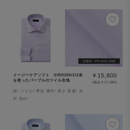
生地ID :
PP-4321-2GD
￥15,800
イージーケアソフト SIRO200/2/2糸
を使ったパープルのツイル生地
(税込￥17,380)
綿/ ツイル/ 季節 通年/ 厚さ 普通/ 光
沢 強め/