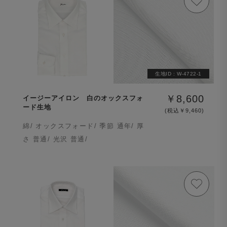
生地ID :
W-4722-1
￥8,600
イージーアイロン 白のオックスフォ
ード生地
(税込￥9,460)
綿/ オックスフォード/ 季節 通年/ 厚
さ 普通/ 光沢 普通/