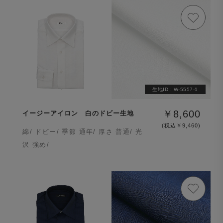
生地ID :
W-5557-1
￥8,600
イージーアイロン 白のドビー生地
(税込￥9,460)
綿/ ドビー/ 季節 通年/ 厚さ 普通/ 光
沢 強め/