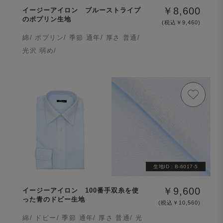
￥8,600
イージーアイロン ブルーストライプ
のポプリン生地
(税込￥9,460)
綿/ ポプリン/ 季節 通年/ 厚さ 普通/
光沢 弱め/
生地ID :
B-6017-5
￥9,600
イージーアイロン 100番手双糸を使
った青のドビー生地
(税込￥10,560)
綿/ ドビー/ 季節 通年/ 厚さ 普通/ 光