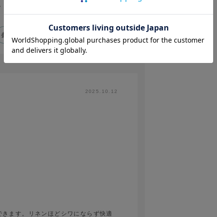
。
参考になった
0
Like!
0
2025.10.12
できます。リネンほどシワにならず快適