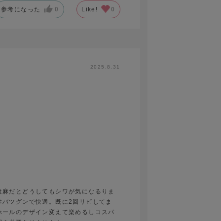
参考になった
0
Like!
0
2025.8.31
は麻だとどうしてもシワが気になるりま
性バツグンで快適。既に2回リピしてま
ホールのデザイン変えて楽めるしコスパ