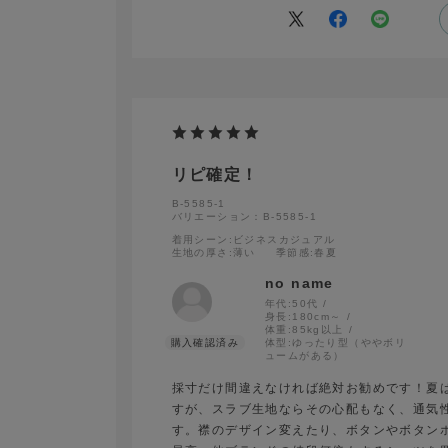
リピ確定！
B-5585-1
バリエーション：B-5585-1
着用シーン
:ビジネスカジュアル
生地の厚さ
:薄い
季節感
:春夏
no name
年代:
50代
身長:
180cm～
体重:
85kg以上
体型:
ゆったり型（ややボリ
ュームがある）
採寸だけ間違えなければ絶対お勧めです！夏
すが、スラブ生地ならその心配もなく、通気
す。襟のデザイン変えたり、ボタンやボタン