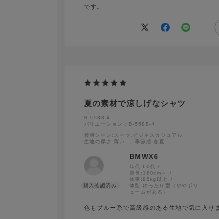
です。
夏の素材で涼しげなシャツ
B-5588-4
バリエーション：B-5588-4
着用シーン
:スーツ,ビジネスカジュアル
生地の厚さ
:薄い
季節感
:春夏
BMWX6
年代:
60代
身長:
180cm～
体重:
85kg以上
体型:
ゆったり型（ややボリ
ュームがある）
色もブルー系で高級感のある生地で気に入り