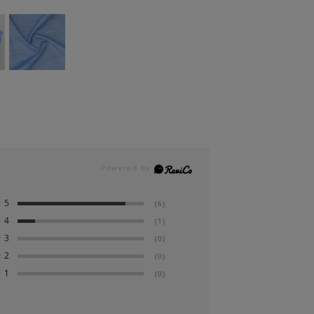
★
5
(6)
★
4
(1)
★
3
(0)
★
2
(0)
★
1
(0)