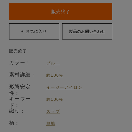
販売終了
販売終了
カラー：
ブルー
素材詳細：
綿100%
形態安定
イージーアイロン
性：
キーワー
綿100%
ド：
織り：
スラブ
柄：
無地