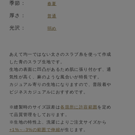
季節：
春夏
厚さ：
普通
光沢：
弱め
あえて均一ではない太さのスラブ糸を使って作成
した青のスラブ生地です。
生地の表面に凹凸があるため肌に張り付かず、通
気性が高く、麻のような風合いが特長です。
カジュアル寄りの生地になりますので、普段着や
ビジネスカジュアルにおすすめです。
※縫製時のサイズ誤差は
各箇所に許容範囲
を定め
て品質管理をしております。
※生地の特性上、洗濯によりご注文サイズから
+1%～-3%の範囲で伸縮
が生じます。