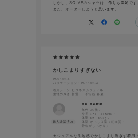
しかし、SOLVEのシャツは、作りも満足です
また、オーダーしようと思います。
かしこまりすぎない
W-5585-4
バリエーション：W-5585-4
着用シーン
:ビジネスカジュアル
生地の厚さ
:普通
季節感
:春夏
no name
年代:
30代
身長:
171～175cm
体重:
65～69kg
体型:
がっしり型（筋肉質・
骨格がしっかり）
カジュアルな生地感でかしこまり過ぎず着用