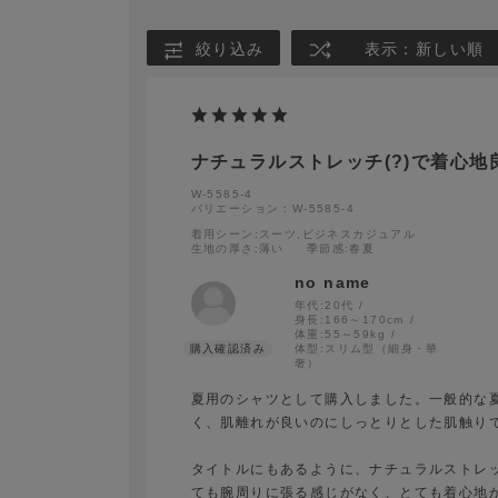
絞り込み
表示：新しい順
ナチュラルストレッチ(?)で着心地
W-5585-4
バリエーション：W-5585-4
着用シーン
:スーツ,ビジネスカジュアル
生地の厚さ
:薄い
季節感
:春夏
no name
年代:
20代
身長:
166～170cm
体重:
55～59kg
体型:
スリム型（細身・華
奢）
夏用のシャツとして購入しました。一般的な
く、肌離れが良いのにしっとりとした肌触り
タイトルにもあるように、ナチュラルストレ
ても腕周りに張る感じがなく、とても着心地