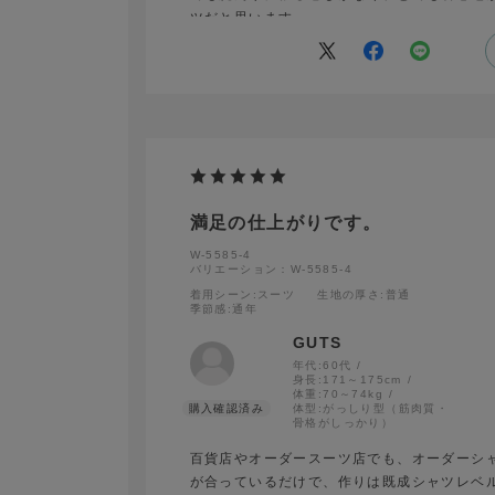
ツだと思います。
満足の仕上がりです。
W-5585-4
バリエーション：W-5585-4
着用シーン
:スーツ
生地の厚さ
:普通
季節感
:通年
GUTS
年代:
60代
身長:
171～175cm
体重:
70～74kg
体型:
がっしり型（筋肉質・
骨格がしっかり）
百貨店やオーダースーツ店でも、オーダーシ
が合っているだけで、作りは既成シャツレベ