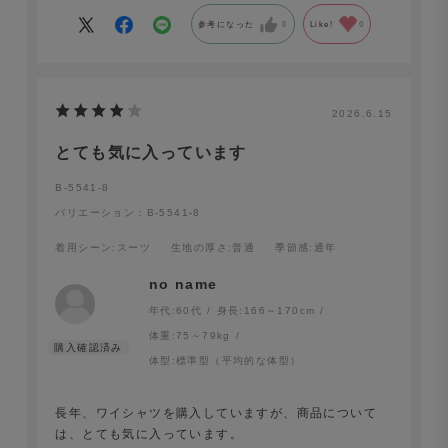
参考になった
0
Like!
0
2026.6.15
とても気に入っています
B-5541-8
バリエーション：B-5541-8
着用シーン
:スーツ
生地の厚さ
:普通
季節感
:通年
no name
年代:
60代
身長:
166～170cm
体重:
75～79kg
体型:
標準型（平均的な体型）
長年、ワイシャツを購入していますが、商品について
は、とても気に入っています。