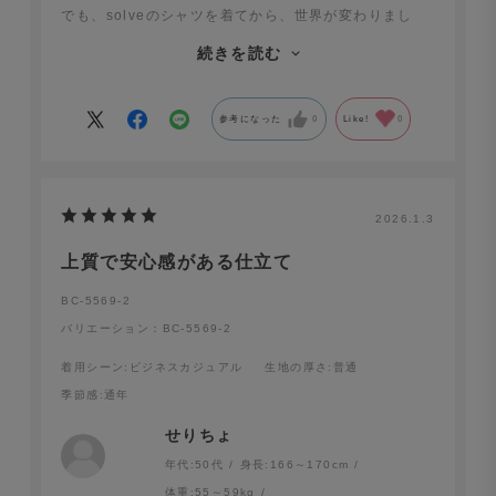
でも、solveのシャツを着てから、世界が変わりまし
た。
続きを読む
首元が苦しく無いし、胸元も余裕がある。
仕事でもプライベートでも「大人な余裕」を持てるよう
になれました！！
参考になった
0
Like!
0
2026.1.3
上質で安心感がある仕立て
BC-5569-2
バリエーション：BC-5569-2
着用シーン
:ビジネスカジュアル
生地の厚さ
:普通
季節感
:通年
せりちょ
年代:
50代
身長:
166～170cm
体重:
55～59kg