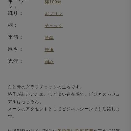
キーワー
綿100%
ド：
織り：
ポプリン
柄：
チェック
季節：
通年
厚さ：
普通
光沢：
弱め
白と青のグラフチェックの生地です。
格子が細かいため、ほどよい存在感で、ビジネスカジュ
アルはもちろん、
スーツのアクセントとしてビジネスシーンでも活躍しま
す。
※縫製時のサイズ誤差は
各箇所に許容範囲
を定めて品質