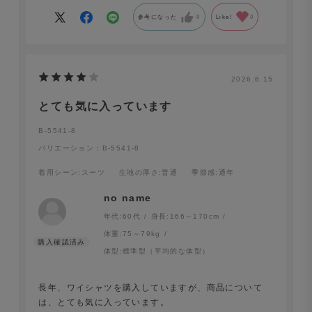
参考になった
0
Like!
0
2026.6.15
とても気に入っています
B-5541-8
バリエーション：B-5541-8
着用シーン
:スーツ
生地の厚さ
:普通
季節感
:通年
no name
年代:
60代
身長:
166～170cm
体重:
75～79kg
体型:
標準型（平均的な体型）
長年、ワイシャツを購入していますが、商品について
は、とても気に入っています。