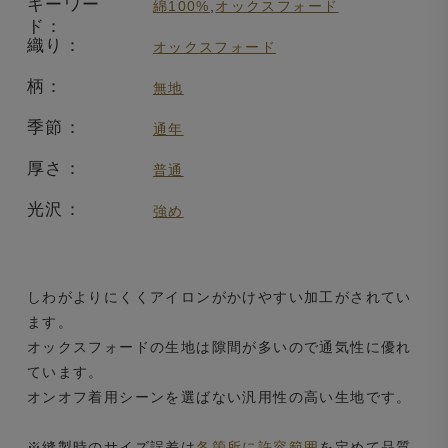
キーワー
綿100%
,
オックスフォード
ド：
織り：
オックスフォード
柄：
無地
季節：
通年
厚さ：
普通
光沢：
強め
しわがよりにくくアイロンがかけやすい加工がされてい
ます。
オックスフォードの生地は隙間が多いので通気性に優れ
ています。
オンオフ着用シーンを選ばない汎用性の高い生地です。
※縫製時のサイズ誤差は
各箇所に許容範囲
を定めて品質