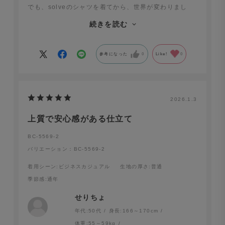
でも、solveのシャツを着てから、世界が変わりまし
た。
続きを読む
首元が苦しく無いし、胸元も余裕がある。
仕事でもプライベートでも「大人な余裕」を持てるよう
になれました！！
参考になった
0
Like!
0
2026.1.3
上質で安心感がある仕立て
BC-5569-2
バリエーション：BC-5569-2
着用シーン
:ビジネスカジュアル
生地の厚さ
:普通
季節感
:通年
せりちょ
年代:
50代
身長:
166～170cm
体重:
55～59kg