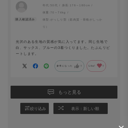
年代:
50代
身長:
176～180cm
体重:
70～74kg
体型:
がっしり型（筋肉質・骨格がしっか
り）
光沢のある生地の質感が気に入ってます。同じ生地で
白、サックス、ブルーの3着つくりました。たぶんリピ
ートします。
参考になった
0
Like!
0
もっと見る
絞り込み
表示：新しい順