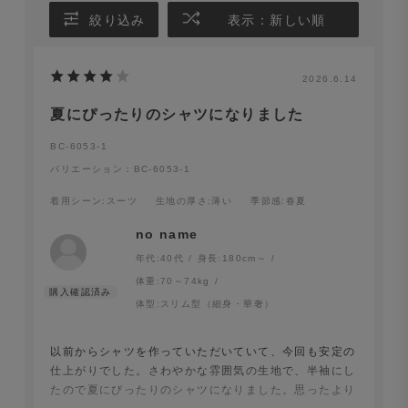
絞り込み
表示：新しい順
2026.6.14
夏にぴったりのシャツになりました
BC-6053-1
バリエーション：BC-6053-1
着用シーン
:スーツ
生地の厚さ
:薄い
季節感
:春夏
no name
年代:
40代
身長:
180cm～
体重:
70～74kg
体型:
スリム型（細身・華奢）
以前からシャツを作っていただいていて、今回も安定の
仕上がりでした。さわやかな雰囲気の生地で、半袖にし
たので夏にぴったりのシャツになりました。思ったより