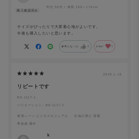
年代:
50代
身長:
166～170cm
サイズがぴったりで大変着心地がよいです。
今後も購入したいと思います。
参考になった
0
Like!
0
2026.1.18
リピートです
BS-1117-1
バリエーション：BS-1117-1
着用シーン
:ビジネスカジュアル
生地の厚さ
:普通
季節感
:通年
ｋ