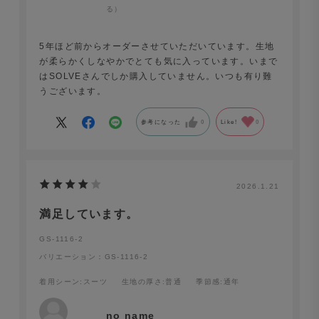
る）
5年ほど前からオーダーさせていただいています。生地
が柔らかくしなやかでとても気に入っています。いまで
はSOLVEさんでしか購入していません。いつも有り難
うございます。
参考になった
0
Like!
0
2026.1.21
満足しています。
GS-1116-2
バリエーション：GS-1116-2
着用シーン
:スーツ
生地の厚さ
:普通
季節感
:通年
no name