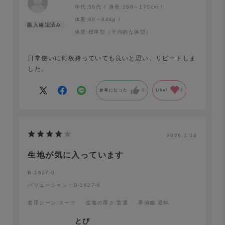
年代:
50代
身長:
166～170cm
体重:
60～64kg
体型:
標準型（平均的な体型）
日常使いに何枚持っていても良いと思い、リピートしま
した。
参考になった
0
Like!
0
2026.1.14
生地が気に入っています
B-1627-6
バリエーション：B-1627-6
着用シーン
:スーツ
生地の厚さ
:普通
季節感
:通年
とび