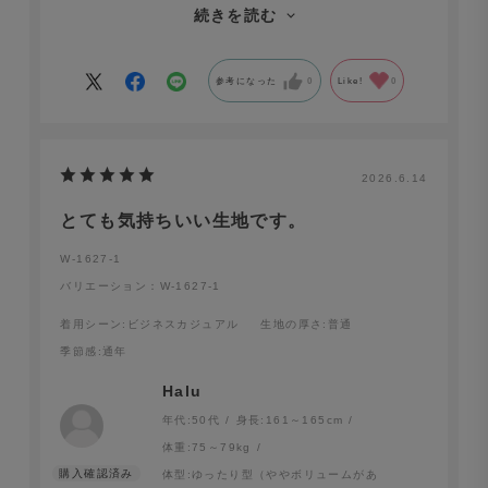
生地が薄く若干インナーが透けるので星を一つ減らしま
続きを読む
したが、デザイン着心地は文句なしです。値上がりした
のが残念ですが、昨今の状況ではやむをえないのかもし
れません。
参考になった
0
Like!
0
2026.6.14
とても気持ちいい生地です。
W-1627-1
バリエーション：W-1627-1
着用シーン
:ビジネスカジュアル
生地の厚さ
:普通
季節感
:通年
Halu
年代:
50代
身長:
161～165cm
体重:
75～79kg
体型:
ゆったり型（ややボリュームがあ