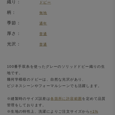
織り：
ドビー
柄：
無地
季節：
通年
厚さ：
普通
光沢：
普通
100番手双糸を使ったグレーのソリッドドビー織りの生
地です。
幾何学模様のドビーは、自然な光沢があり、
ビジネスシーンやフォーマルシーンでも活躍します。
※縫製時のサイズ誤差は
各箇所に許容範囲
を定めて品質
管理をしております。
※生地の特性上、洗濯によりご注文サイズから
+1%