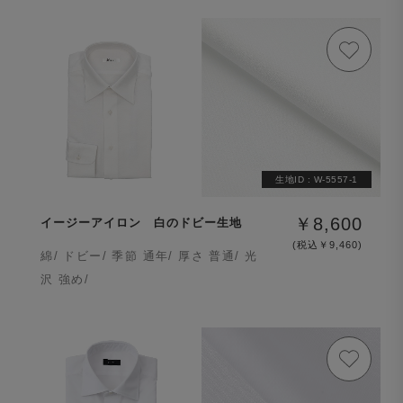
生地ID :
W-5557-1
￥8,600
イージーアイロン 白のドビー生地
(税込￥9,460)
綿/ ドビー/ 季節 通年/ 厚さ 普通/ 光
沢 強め/