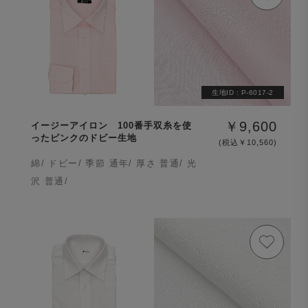
生地ID :
P-6017-2
￥9,600
イージーアイロン 100番手双糸を使
ったピンクのドビー生地
(税込￥10,560)
綿/ ドビー/ 季節 通年/ 厚さ 普通/ 光
沢 普通/