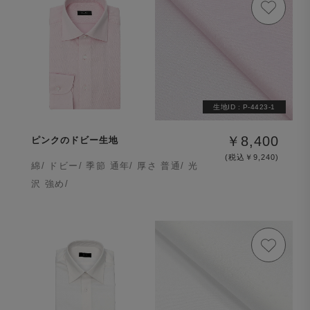
生地ID :
P-4423-1
￥8,400
ピンクのドビー生地
(税込￥9,240)
綿/ ドビー/ 季節 通年/ 厚さ 普通/ 光
沢 強め/