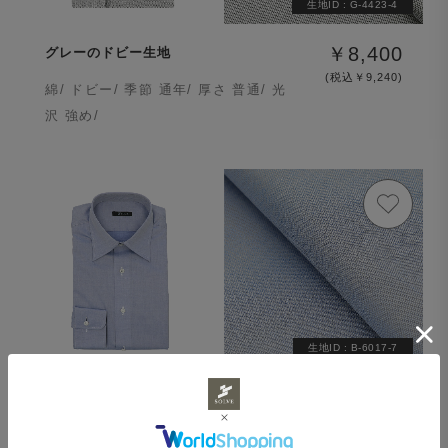
生地ID :
G-4423-4
￥8,400
グレーのドビー生地
(税込￥9,240)
綿/ ドビー/ 季節 通年/ 厚さ 普通/ 光
沢 強め/
生地ID :
B-6017-7
￥9,600
イージーアイロン 100番手双糸を使
った青のドビー生地
(税込￥10,560)