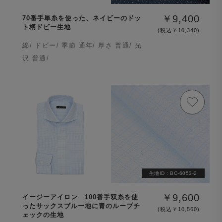
￥9,400
70番手単糸を使った、ネイビーのドッ
ト柄ドビー生地
(税込￥10,340)
綿/ ドビー/ 季節 通年/ 厚さ 普通/ 光
沢 普通/
生地ID :
BC-6053-2
￥9,600
イージーアイロン 100番手双糸を使
ったサックスブルー地に青のループチ
(税込￥10,560)
ェックの生地