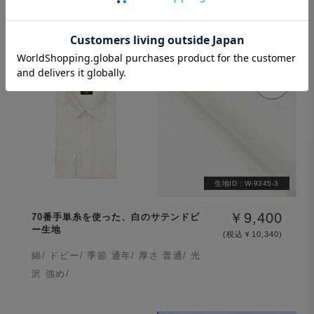
綿/ ドビー/ 季節 通年/ 厚さ 普通/ 光
沢 普通/
生地ID :
W-9345-3
￥9,400
70番手単糸を使った、白のサテンドビ
ー生地
(税込￥10,340)
綿/ ドビー/ 季節 通年/ 厚さ 普通/ 光
沢 強め/