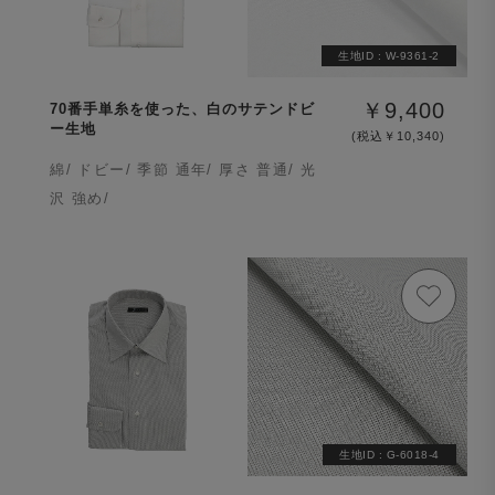
生地ID :
W-9361-2
￥9,400
70番手単糸を使った、白のサテンドビ
ー生地
(税込￥10,340)
綿/ ドビー/ 季節 通年/ 厚さ 普通/ 光
沢 強め/
生地ID :
G-6018-4