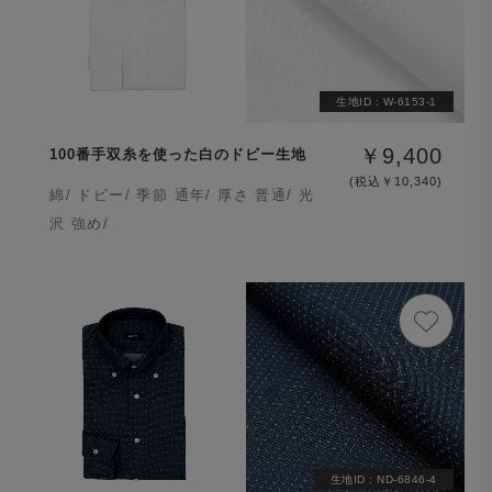
生地ID :
W-6153-1
￥9,400
100番手双糸を使った白のドビー生地
(税込￥10,340)
綿/ ドビー/ 季節 通年/ 厚さ 普通/ 光
沢 強め/
生地ID :
ND-6846-4