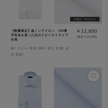
生地ID :
W-5413-1
￥12,800
【数量限定】超ノンアイロン 100番
手双糸を使った白のドビーストライプ
(税込￥14,080)
生地
綿/ ドビー/ 季節 通年/ 厚さ 普通/ 光
沢 普通/