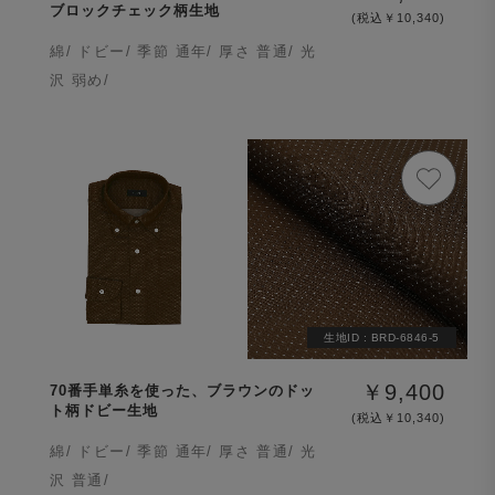
ブロックチェック柄生地
(税込￥10,340)
綿/ ドビー/ 季節 通年/ 厚さ 普通/ 光
沢 弱め/
生地ID :
BRD-6846-5
￥9,400
70番手単糸を使った、ブラウンのドッ
ト柄ドビー生地
(税込￥10,340)
綿/ ドビー/ 季節 通年/ 厚さ 普通/ 光
沢 普通/