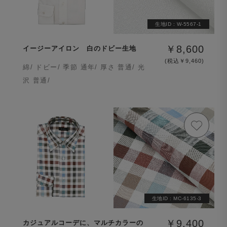
生地ID :
W-5567-1
￥8,600
イージーアイロン 白のドビー生地
(税込￥9,460)
綿/ ドビー/ 季節 通年/ 厚さ 普通/ 光
沢 普通/
生地ID :
MC-6135-3
￥9,400
カジュアルコーデに、マルチカラーの