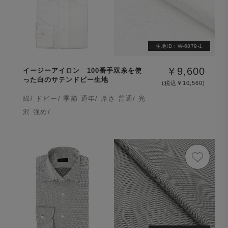
生地ID :
W-6879-1
￥9,600
イージーアイロン 100番手双糸を使
った白のサテンドビー生地
(税込￥10,560)
綿/ ドビー/ 季節 通年/ 厚さ 普通/ 光
沢 強め/