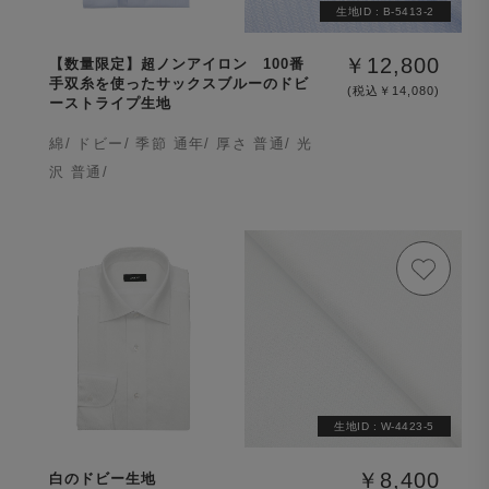
生地ID :
B-5413-2
￥12,800
【数量限定】超ノンアイロン 100番
手双糸を使ったサックスブルーのドビ
(税込￥14,080)
ーストライプ生地
綿/ ドビー/ 季節 通年/ 厚さ 普通/ 光
沢 普通/
生地ID :
W-4423-5
￥8,400
白のドビー生地