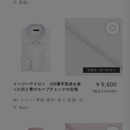
沢 普通/
生地ID :
BC-6053-1
￥9,600
イージーアイロン 100番手双糸を使
った白と青のループチェックの生地
(税込￥10,560)
綿/ ドビー/ 季節 通年/ 厚さ 普通/ 光
沢 弱め/