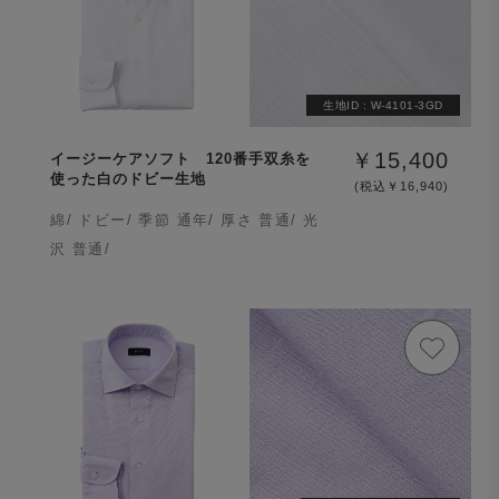
生地ID :
W-4101-3GD
￥15,400
イージーケアソフト 120番手双糸を
使った白のドビー生地
(税込￥16,940)
綿/ ドビー/ 季節 通年/ 厚さ 普通/ 光
沢 普通/