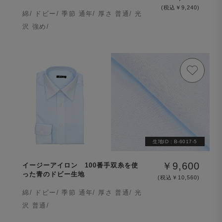
(税込￥9,240)
綿/ ドビー/ 季節 通年/ 厚さ 普通/ 光
沢 強め/
生地ID :
B-6017-5
￥9,600
イージーアイロン 100番手双糸を使
った青のドビー生地
(税込￥10,560)
綿/ ドビー/ 季節 通年/ 厚さ 普通/ 光
沢 普通/