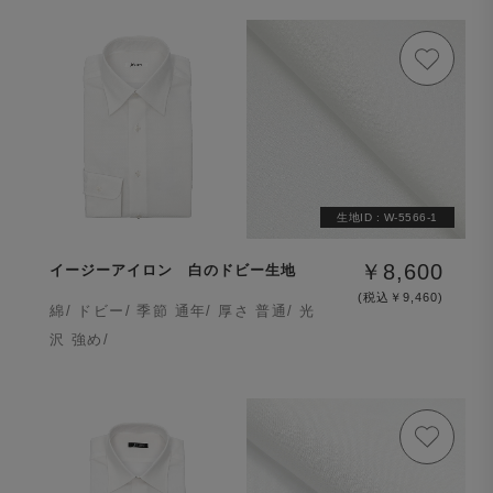
生地ID :
W-5566-1
￥8,600
イージーアイロン 白のドビー生地
(税込￥9,460)
綿/ ドビー/ 季節 通年/ 厚さ 普通/ 光
沢 強め/