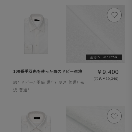
生地ID :
W-6157-9
￥9,400
100番手双糸を使った白のドビー生地
(税込￥10,340)
綿/ ドビー/ 季節 通年/ 厚さ 普通/ 光
沢 普通/