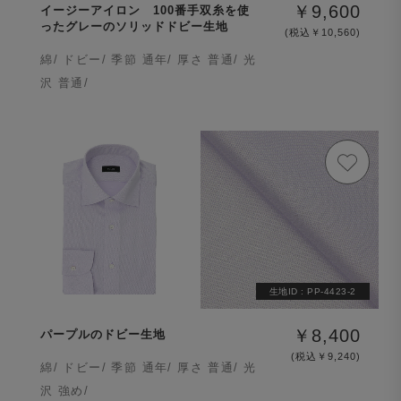
￥9,600
イージーアイロン 100番手双糸を使
ったグレーのソリッドドビー生地
(税込￥10,560)
綿/ ドビー/ 季節 通年/ 厚さ 普通/ 光
沢 普通/
生地ID :
PP-4423-2
￥8,400
パープルのドビー生地
(税込￥9,240)
綿/ ドビー/ 季節 通年/ 厚さ 普通/ 光
沢 強め/