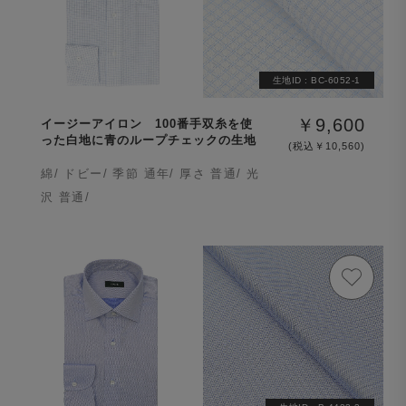
生地ID :
BC-6052-1
￥9,600
イージーアイロン 100番手双糸を使
った白地に青のループチェックの生地
(税込￥10,560)
綿/ ドビー/ 季節 通年/ 厚さ 普通/ 光
沢 普通/