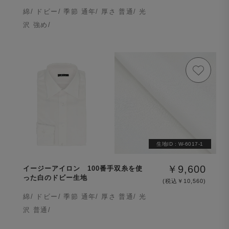
綿/ ドビー/ 季節 通年/ 厚さ 普通/ 光
沢 強め/
生地ID :
W-6017-1
￥9,600
イージーアイロン 100番手双糸を使
った白のドビー生地
(税込￥10,560)
綿/ ドビー/ 季節 通年/ 厚さ 普通/ 光
沢 普通/