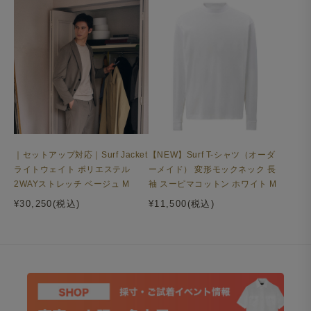
｜セットアップ対応｜Surf Jacket
【NEW】Surf T-シャツ（オーダ
ライトウェイト ポリエステル
ーメイド） 変形モックネック 長
2WAYストレッチ ベージュ M
袖 スーピマコットン ホワイト M
機能性を備えた上品なワッフル生地
¥30,250(税込)
¥11,500(税込)
表面に凹凸があるワッフル生地は、肌にまとわりつかず熱
や湿気をためにくいので、暑い季節も快適に着用いただけ
ます。素材はコットンの様な自然な風合いの機能性ポリエ
ステルを使用。上品な見た目ながら吸汗速乾性やUVカッ
ト機能も備える、頼れる一枚です。