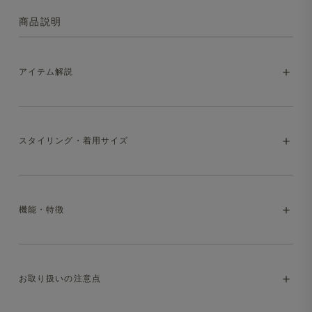
商品説明
アイテム解説
Tシャツ以上、ニット未満。上品に着まわせる
スタイリング・着用サイズ
ワッフルT
さらりとした肌触りと軽やかな着心地が魅力の、ワッフル
素材を使用したTシャツ。夏から秋にかけて、カジュアル
機能・特徴
からきれいめまで幅広いスタイリングに対応する、大人に
・model:187cm/68kg。XL着用(ゆったりめ)
ぴったりの一枚です。
・いずれも同サイズ・別アイテムの着用感です
・マシンウォッシャブル（洗濯方法はお取り扱いの注意点
お取り扱いの注意点
をご参照ください）