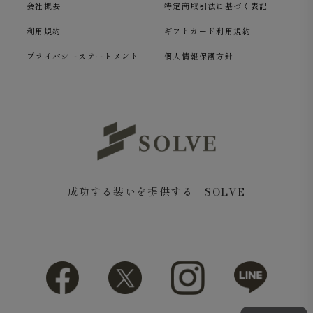
ーケア仕様です。
会社概要
特定商取引法に基づく表記
利用規約
ギフトカード利用規約
安心の返品・交換無料サービス対応
プライバシーステートメント
個人情報保護方針
今なら交換・返品が送料無料
。気になる2色や2サイズを
試して合わない方を返品することも可能です。交換・返送
用伝票付きなので手続きも手間なく簡単に行えます。詳し
くは
こちら
成功する装いを提供する SOLVE