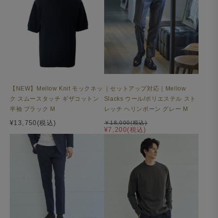
【NEW】Mellow Knit モックネッ
｜セットアップ対応｜Mellow
ク スムースタッチ ギザコットン
Slacks ウール/ポリエステル スト
半袖 ブラック M
レッチ ヘリンボーン グレー M
¥13,750(税込)
￥18,000(税込)
¥7,200(税込)