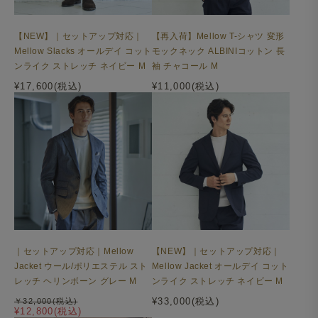
【NEW】｜セットアップ対応｜
【再入荷】Mellow T-シャツ 変形
Mellow Slacks オールデイ コット
モックネック ALBINIコットン 長
ンライク ストレッチ ネイビー M
袖 チャコール M
¥17,600(税込)
¥11,000(税込)
こだわりの縫製ディテール
袖下のラインをずらし、前振りの袖付けにしています。動
きやすさとジャケット着用時のおさまりの良さを考慮した
設計で、アウターを羽織ってももたつかず、腕のラインが
すっきり決まります。
｜セットアップ対応｜Mellow
【NEW】｜セットアップ対応｜
Jacket ウール/ポリエステル スト
Mellow Jacket オールデイ コット
レッチ ヘリンボーン グレー M
ンライク ストレッチ ネイビー M
¥33,000(税込)
￥32,000(税込)
¥12,800(税込)