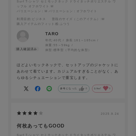
Surf T-シャツ セミモックネック ドライタッチポリエステル ワ
ッフル オフホワイト M
バリエーション：M
バリエーション：オフホワイト
利用目的
:ビジネス
普段のサイズ（このアイテム）
:M
購入アイテムのフィット感
:ふつう
TARO
年代:
40代
身長:
161～165cm
体重:
55～59kg
体型:
標準型（平均的な体型）
ほどよいモックネックで、セットアップのジャケットに
あわせて着ています。カジュアルすぎることがなく、あ
らゆるシチュエーションで重宝します。
Surf T-シャツ セミモックネック 半袖 ドライタッチポリ
参考になった
0
Like!
0
エステル ワッフル チャコール
2025.9.24
ラフになり過ぎない、洗練されたデザイン
何枚あってもGOOD
首元のリブは、すっきりとした印象を与える程よい高さの
Surf T-シャツ セミモックネック ドライタッチポリエステル ワ