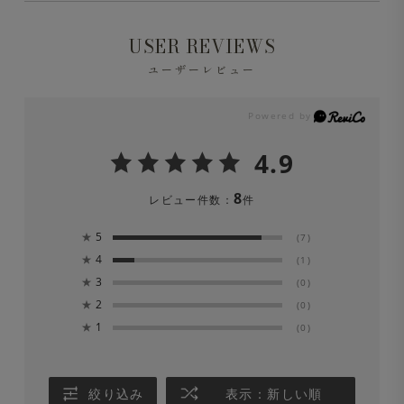
・イージーケア
※液温は40℃を限度とし、洗濯機で弱い洗濯処理ができ
USER REVIEWS
ます。
・ストレッチ
ユーザーレビュー
※洗濯の際は中性洗剤を使用し、必ずネットに入れて洗っ
・吸汗速乾
てください。
4.9
・UVカット
※色移りの可能性がありますので、単品洗いをしてくださ
8
レビュー件数：
件
い。漂白剤は絶対に使用しないでください。
・毛玉ができにくい
★
5
(7)
※長時間濡れたままにしておくと、色が落ちる場合があり
★
4
(1)
ます。洗濯後は形を整えてすぐに日陰でつり干しにしてく
★
3
(0)
★
2
ださい。
(0)
★
1
(0)
※ひっかかり(ひっかけ)にご注意ください。
絞り込み
表示：新しい順