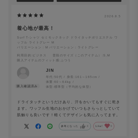
2026.8.5
着心地が最高！
Surf T-シャツ セミモックネック 半袖 ドライタッチポリ
Surf T-シャツ セミモックネック ドライタッチポリエステル ワ
ッフル ライトグレー M
エステル ワッフル オフホワイト
バリエーション：M
バリエーション：ライトグレー
利用目的
:ビジネス
普段のサイズ（このアイテム）
:S,M
購入アイテムのフィット感
:ふつう
JIN
年代:
50代
身長:
161～165cm
体重:
60～64kg
体型:
標準型（平均的な体型）
ドライタッチというだけあり、汗をかいてもすぐに乾き
ます。ワッフル生地のおかげでいつもさらっとしていて
肌触りも良いです！軽くてデザインも気に入ってます。
参考になった
0
Like!
0