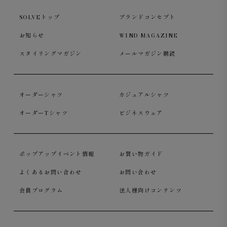
SOLVEトップ
ブランドコンセプト
お知らせ
WIND MAGAZINE
スタイリングマガジン
メールマガジン購読
オーダーシャツ
カジュアルシャツ
オーダーTシャツ
ビジネスウェア
チャコール
は都会的でクリーンな印象。どんなアイテムと
も相性が良く、カジュアルからジャケットスタイルまで幅
広く活躍します。
ポップアップイベント情報
お買い物ガイド
よくあるお問い合わせ
お問い合わせ
会員プログラム
法人様向けコンテンツ
洗濯機で洗える安心感
洗濯を繰り返しても毛玉ができにくく、扱いやすいイージ