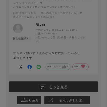
ッフル オフホワイト M
セミモックネック仕様。首まわりに程よい高さと締まりを
バリエーション：M
バリエーション：オフホワイト
持たせることで、Tシャツでも大人らしい洗練された印象
利用目的
:ビジネス
普段のサイズ（このアイテム）
:M
購入アイテムのフィット感
:ふつう
を作り出します。一枚で着ても品良く決まり、もちろんジ
River
ャケットとの相性も抜群。
年代:
40代
身長:
171～175cm
体重:
60～64kg
体型:
がっしり型（筋肉質・骨格がしっか
り）
オンオフ問わず使えるから複数枚持っていると
重宝してます。
参考になった
0
Like!
0
もっと見る
絞り込み
表示：新しい順