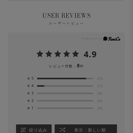
・イージーケア
※液温は40℃を限度とし、洗濯機で弱い洗濯処理ができ
USER REVIEWS
ます。
・ストレッチ
ユーザーレビュー
※洗濯の際は中性洗剤を使用し、必ずネットに入れて洗っ
・吸汗速乾
てください。
4.9
・UVカット
※色移りの可能性がありますので、単品洗いをしてくださ
8
レビュー件数：
件
い。漂白剤は絶対に使用しないでください。
・毛玉ができにくい
★
5
(7)
※長時間濡れたままにしておくと、色が落ちる場合があり
★
4
(1)
ます。洗濯後は形を整えてすぐに日陰でつり干しにしてく
★
3
(0)
★
2
ださい。
(0)
★
1
(0)
※ひっかかり(ひっかけ)にご注意ください。
絞り込み
表示：新しい順