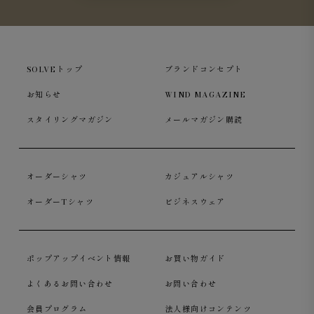
SOLVEトップ
ブランドコンセプト
お知らせ
WIND MAGAZINE
スタイリングマガジン
メールマガジン購読
チャコール
は都会的でクリーンな印象。どんなアイテムと
オーダーシャツ
カジュアルシャツ
も相性が良く、カジュアルからジャケットスタイルまで幅
広く活躍します。
オーダーTシャツ
ビジネスウェア
ポップアップイベント情報
お買い物ガイド
洗濯機で洗える安心感
よくあるお問い合わせ
お問い合わせ
洗濯を繰り返しても毛玉ができにくく、扱いやすいイージ
会員プログラム
法人様向けコンテンツ