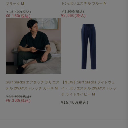
トン/ポリエステル ブルー M
ブラック M
￥9,900(税込)
￥15,400(税込)
¥3,960(税込)
¥6,160(税込)
Surf Slacks エアタッチ ポリエス
【NEW】Surf Slacks ライトウェ
機能性を備えた上品なワッフル生地
テル 2WAYストレッチ カーキ M
イト ポリエステル 2WAYストレッ
表面に凹凸があるワッフル生地は、肌にまとわりつかず熱
チ ライトネイビー M
￥15,950(税込)
¥6,380(税込)
や湿気をためにくいので、暑い季節も快適に着用いただけ
¥15,400(税込)
ます。素材はコットンの様な自然な風合いの機能性ポリエ
ステルを使用。上品な見た目ながら吸汗速乾性やUVカッ
ト機能も備える、頼れる一枚です。