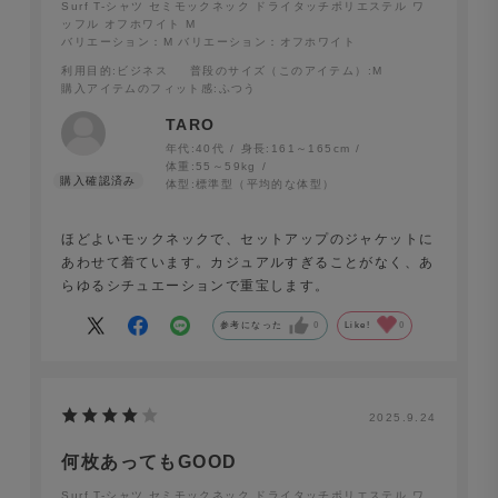
Surf T-シャツ セミモックネック ドライタッチポリエステル ワ
ッフル オフホワイト M
バリエーション：M
バリエーション：オフホワイト
利用目的
:ビジネス
普段のサイズ（このアイテム）
:M
購入アイテムのフィット感
:ふつう
TARO
年代:
40代
身長:
161～165cm
体重:
55～59kg
体型:
標準型（平均的な体型）
ほどよいモックネックで、セットアップのジャケットに
あわせて着ています。カジュアルすぎることがなく、あ
らゆるシチュエーションで重宝します。
Surf T-シャツ セミモックネック 半袖 ドライタッチポリ
参考になった
0
Like!
0
エステル ワッフル チャコール
2025.9.24
ラフになり過ぎない、洗練されたデザイン
何枚あってもGOOD
首元のリブは、すっきりとした印象を与える程よい高さの
Surf T-シャツ セミモックネック ドライタッチポリエステル ワ