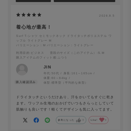
2026.8.5
着心地が最高！
Surf T-シャツ セミモックネック 半袖 ドライタッチポリ
Surf T-シャツ セミモックネック ドライタッチポリエステル ワ
ッフル ライトグレー M
エステル ワッフル オフホワイト
バリエーション：M
バリエーション：ライトグレー
利用目的
:ビジネス
普段のサイズ（このアイテム）
:S,M
購入アイテムのフィット感
:ふつう
JIN
年代:
50代
身長:
161～165cm
体重:
60～64kg
体型:
標準型（平均的な体型）
ドライタッチというだけあり、汗をかいてもすぐに乾き
ます。ワッフル生地のおかげでいつもさらっとしていて
肌触りも良いです！軽くてデザインも気に入ってます。
参考になった
0
Like!
0