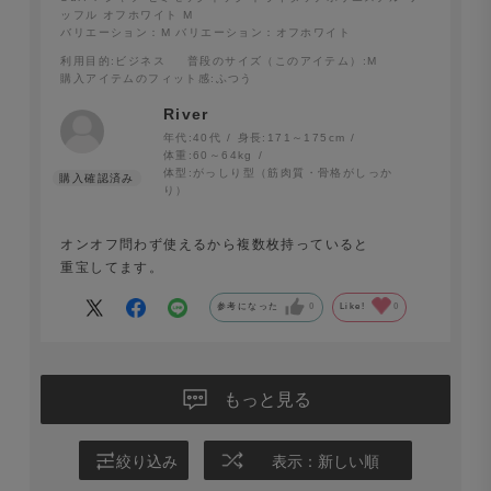
ッフル オフホワイト M
セミモックネック仕様。首まわりに程よい高さと締まりを
バリエーション：M
バリエーション：オフホワイト
持たせることで、Tシャツでも大人らしい洗練された印象
利用目的
:ビジネス
普段のサイズ（このアイテム）
:M
購入アイテムのフィット感
:ふつう
を作り出します。一枚で着ても品良く決まり、もちろんジ
River
ャケットとの相性も抜群。
年代:
40代
身長:
171～175cm
体重:
60～64kg
体型:
がっしり型（筋肉質・骨格がしっか
り）
オンオフ問わず使えるから複数枚持っていると
重宝してます。
参考になった
0
Like!
0
もっと見る
絞り込み
表示：新しい順