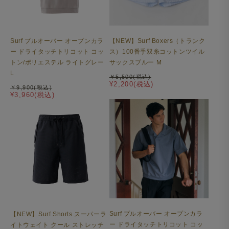
Surf プルオーバー オープンカラ
【NEW】Surf Boxers（トランク
ー ドライタッチトリコット コッ
ス）100番手双糸コットンツイル
トン/ポリエステル ライトグレー
サックスブルー M
こだわりの縫製ディテール
L
￥5,500(税込)
¥2,200(税込)
袖下のラインをずらし、前振りの袖付けにしています。動
￥9,900(税込)
¥3,960(税込)
きやすさとジャケット着用時のおさまりの良さを考慮した
設計で、アウターを羽織ってももたつかず、腕のラインが
すっきり決まります。
Surf プルオーバー オープンカラ
【NEW】Surf Shorts スーパーラ
ー ドライタッチトリコット コッ
イトウェイト クール ストレッチ