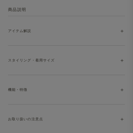
商品説明
アイテム解説
Tシャツ以上、ニット未満。上品に着まわせる
スタイリング・着用サイズ
ワッフルT
さらりとした肌触りと軽やかな着心地が魅力の、ワッフル
素材を使用したTシャツ。夏から秋にかけて、カジュアル
機能・特徴
からきれいめまで幅広いスタイリングに対応する、大人に
・model:187cm/68kg。XL着用(ゆったりめ)
ぴったりの一枚です。
・いずれも同サイズ・別アイテムの着用感です
・マシンウォッシャブル（洗濯方法はお取り扱いの注意点
お取り扱いの注意点
をご参照ください）