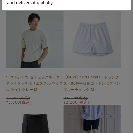
Surf T-シャツ セミモックネック
【NEW】Surf Boxers（トランク
ドライタッチポリエステル ワッフ
ス）80番手双糸コットンポプリン
ル ライトグレー M
ブルーチェック M
￥8,250(税込)
￥5,500(税込)
¥3,300(税込)
¥2,200(税込)