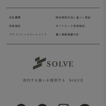
ーケア仕様です。
安心の返品・交換無料サービス対応
会社概要
特定商取引法に基づく表記
今なら交換・返品が送料無料
。気になる2色や2サイズを
利用規約
ギフトカード利用規約
試して合わない方を返品することも可能です。交換・返送
プライバシーステートメント
個人情報保護方針
用伝票付きなので手続きも手間なく簡単に行えます。詳し
くは
こちら
成功する装いを提供する SOLVE