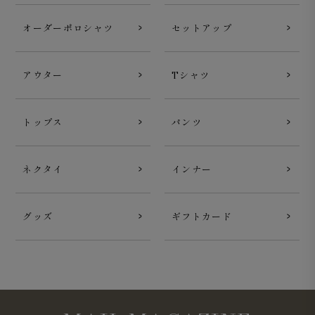
オフホワイト
は清潔感があり、一枚は持っておきたい王道
オーダーポロシャツ
セットアップ
カラーです。
アウター
Tシャツ
トップス
パンツ
ネクタイ
インナー
グッズ
ギフトカード