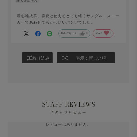
ノータックのすっきりとした腰回りとゆるやかに絞ったテ
ーパードシルエットが絶妙なバランス。軽快な素材感なが
着心地抜群、春夏と使えるとても軽くサンダル、スニー
カーであわせてもかわいいパンツでした。
らも足元までスマートにまとまり涼しさと上品さを両立し
ています。
参考になった
0
Like!
0
絞り込み
表示：新しい順
STAFF REVIEWS
スタッフレビュー
レビューはありません。