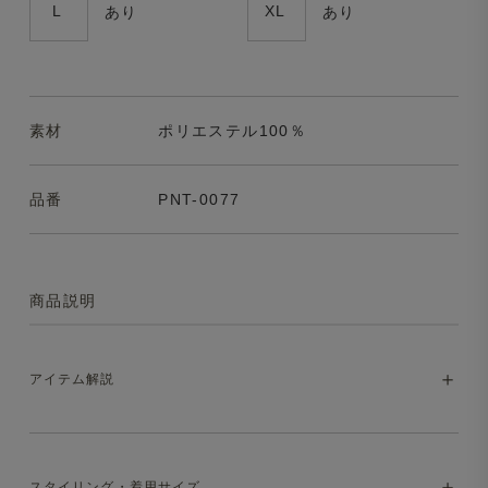
L
XL
あり
あり
素材
ポリエステル100％
品番
PNT-0077
商品説明
アイテム解説
汗かいて、洗って、また穿ける。しかも驚く
スタイリング・着用サイズ