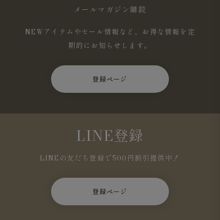
メールマガジン購読
機能性を忍ばせた、涼しげなルックス
ポケット内側には左右非対称の忍びポケットを搭載。収納
NEWアイテムやセール情報など、お得な情報を定
力がありながらも膨らまずラインを崩さない。副資材にま
期的にお知らせします。
でメッシュを使い軽さと通気性を極限まで追求していま
す。
登録ページ
LINE登録
LINEの友だち登録で500円割引提供中！
登録ページ