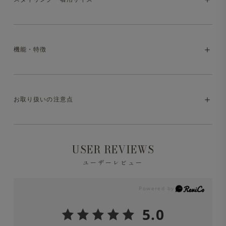
ほど軽い
通気性と撥水性に優れた超軽量素材で真夏でもストレス知
らずの穿き心地。
機能・特徴
汗をかいたら洗濯機で丸洗いして次の日もさらっと快適。
・model:175cm/65kg。
きれいめなシルエットだから涼しくても“だらしなく見え
・同サイズ・別アイテムの着用イメージ
ない”一本です。
・マシンウォッシャブル（洗濯方法はお取り扱いの注意点
お取り扱いの注意点
をご参照ください）
・防シワ
※液温は30℃を限度とし、洗濯機で非常に弱い洗濯処理
USER REVIEWS
ができます。
・撥水
ユーザーレビュー
※洗濯の際は中性洗剤を使用し、必ずネットに入れて洗っ
・2WAYストレッチ
てください。
5.0
・ドライタッチ
※色移りの可能性がありますので、単品洗をしてくださ