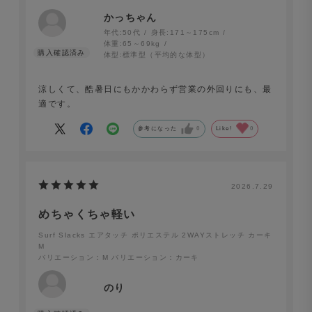
かっちゃん
年代:
50代
身長:
171～175cm
体重:
65～69kg
体型:
標準型（平均的な体型）
涼しくて、酷暑日にもかかわらず営業の外回りにも、最
適です。
参考になった
0
Like!
0
2026.7.29
Surf Slacks ライトウェイト ドライタッチポリエステル
めちゃくちゃ軽い
2WAYストレッチ カーキ
Surf Slacks エアタッチ ポリエステル 2WAYストレッチ カーキ
M
バリエーション：M
バリエーション：カーキ
のり
軽くても、シルエットは妥協しない