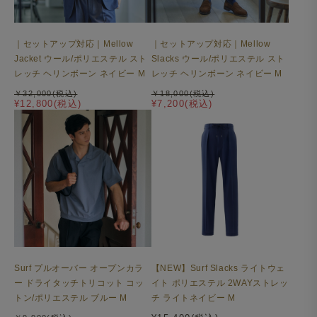
フロントはノータックでスマートに。ウエストには、内外
どちらでも結べるドローコード付き。
｜セットアップ対応｜Mellow
｜セットアップ対応｜Mellow
リラックスできる設計ながら、街着としても成立するバラ
Jacket ウール/ポリエステル スト
Slacks ウール/ポリエステル スト
ンス感です。
レッチ ヘリンボーン ネイビー M
レッチ ヘリンボーン ネイビー M
￥32,000(税込)
￥18,000(税込)
¥12,800(税込)
¥7,200(税込)
Surf プルオーバー オープンカラ
【NEW】Surf Slacks ライトウェ
ー ドライタッチトリコット コッ
イト ポリエステル 2WAYストレッ
トン/ポリエステル ブルー M
チ ライトネイビー M