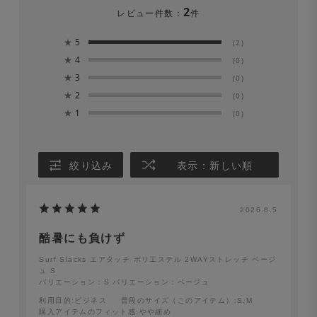
2
レビュー件数：
件
い。漂白剤は絶対に使用しないでください。
★
5
(2)
※長時間濡れたままにしておくと、色が落ちる場合があり
★
4
(0)
ます。洗濯後は形を整えてすぐに日陰で平干しにしてくだ
★
3
(0)
★
2
さい。
(0)
★
1
(0)
Surf Slacks ライトウェイト ドライタッチポリエステル
2WAYストレッチ ベージュ
絞り込み
表示：新しい順
2026.8.5
酷暑にも負けず
Surf Slacks エアタッチ ポリエステル 2WAYストレッチ ベージ
ュ S
バリエーション：S
バリエーション：ベージュ
利用目的
:ビジネス
普段のサイズ（このアイテム）
:S,M
購入アイテムのフィット感
:やや細め