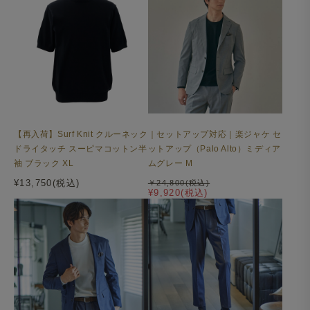
【再入荷】Surf Knit クルーネック
｜セットアップ対応｜楽ジャケ セ
ドライタッチ スーピマコットン半
ットアップ（Palo Alto）ミディア
袖 ブラック XL
ムグレー M
¥13,750(税込)
￥24,800(税込)
¥9,920(税込)
Surf Slacks ライトウェイト ドライタッチポリエステル
2WAYストレッチ カーキ