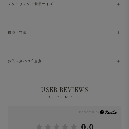
通気性抜群 清涼感のある軽量ジャケット
スタイリング・着用サイズ
Tシャツやポロシャツなどビジネスカジュアルウェアとの
相性がよいシャツジャケットを、暑い季節でも快適に着用
できるよう通気性があるからみ織りの生地で仕立てまし
機能・特徴
た。細部にまでこだわり、きっちり感、着心地の良さ、ケ
・model:175cm/65kg。
アの簡単さを兼ね備えた1枚です。汗をかいても体にまと
・いずれも同サイズ・別アイテムの着用感です
わりつきにくく、もちろんウォッシャブル対応です。
・マシンウォッシャブル（洗濯方法はお取り扱いの注意点
お取り扱いの注意点
をご参照ください）
・ストレッチ
※液温は30℃を限度とし、洗濯機で非常に弱い洗濯処理
USER REVIEWS
ができます。
・防シワ性
ユーザーレビュー
※洗濯の際は中性洗剤を使用し、必ずネットに入れて洗っ
てください。
0.0