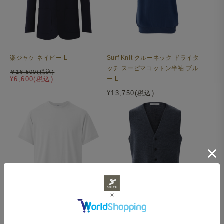
楽ジャケ（Palo Alto） チャコール
楽ジャケ ネイビー L
Surf Knit クルーネック ドライタ
ッチ スーピマコットン半袖 ブル
￥16,500(税込)
¥6,600(税込)
ー L
¥13,750(税込)
こだわりの本格仕様
Sail T-シャツ クルーネック イー
Mellow Knit ジレ ウォッシャブル
ジーケアコットン ホワイト L
メリノウール グレー L