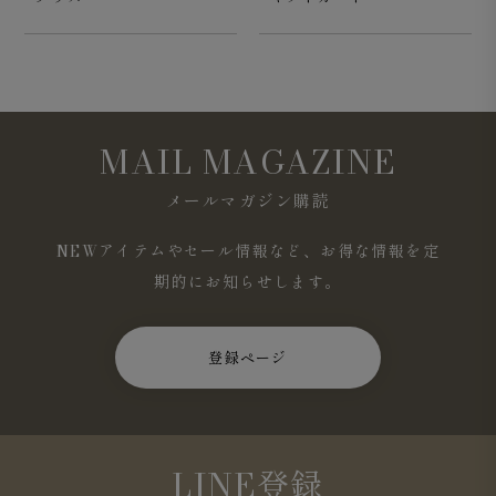
MAIL MAGAZINE
大見返しで脇まで覆い、芯地を抜くことによる型くずれを
しにくい工夫を施しています。
メールマガジン購読
NEWアイテムやセール情報など、お得な情報を定
期的にお知らせします。
登録ページ
LINE登録