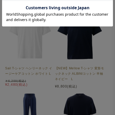
¥9,900(税込)
￥6,200(税込)
¥2,480(税込)
王道のノッチドラペルで、幅広いアイテムと合わせやすい
デザインです。細腹を無くし、ほど良くリラックス感のあ
るシルエットに仕上げました。
Sail T-シャツ ヘンリーネック イ
【NEW】Mellow T-シャツ 変形モ
ージーケアコットン ホワイト L
ックネック ALBINIコットン 半袖
ネイビー L
￥6,200(税込)
¥2,480(税込)
¥8,800(税込)