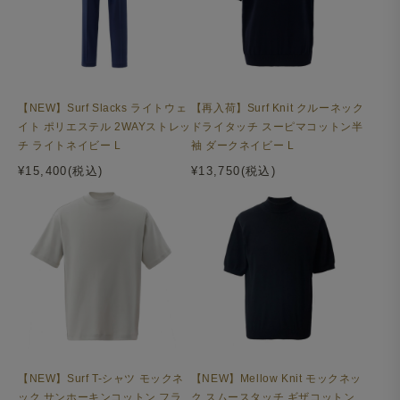
【NEW】Surf Slacks ライトウェ
【再入荷】Surf Knit クルーネック
イト ポリエステル 2WAYストレッ
ドライタッチ スーピマコットン半
チ ライトネイビー L
袖 ダークネイビー L
¥15,400(税込)
¥13,750(税込)
暑い季節向けのジャケットとして、軽くてメッシュの様に
通気性が高い生地を採用しています。夏物の着物などでよ
く使われるからみ織りの生地は、シャリ感がある肌触りで
涼しく着用できます。
【NEW】Surf T-シャツ モックネ
【NEW】Mellow Knit モックネッ
ック サンホーキンコットン フラ
ク スムースタッチ ギザコットン