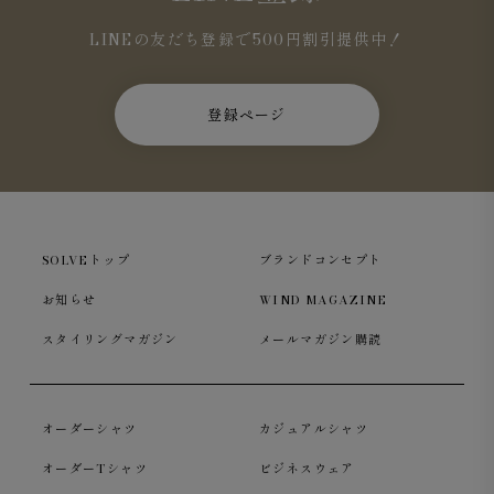
LINEの友だち登録で500円割引提供中！
登録ページ
SOLVEトップ
ブランドコンセプト
袖口は開き見せ仕様ですが、本開きにも変更可能な仕様と
お知らせ
WIND MAGAZINE
なっております（弊社でのお直しは承っておりません為、
本開きへの変更の場合はお近くのお直し屋さんにお問合せ
スタイリングマガジン
メールマガジン購読
下さい）。
オーダーシャツ
カジュアルシャツ
オーダーTシャツ
ビジネスウェア