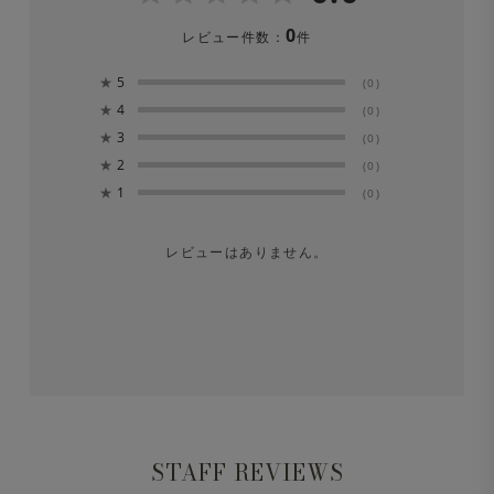
※色移りの可能性がありますので、単品洗をしてくださ
0
レビュー件数：
件
い。漂白剤は絶対に使用しないでください。
★
5
(0)
※長時間濡れたままにしておくと、色が落ちる場合があり
★
4
(0)
ます。洗濯後は形を整えてすぐに日陰で吊り干しにしてく
★
3
(0)
★
2
ださい。
(0)
★
1
(0)
レビューはありません。
STAFF REVIEWS