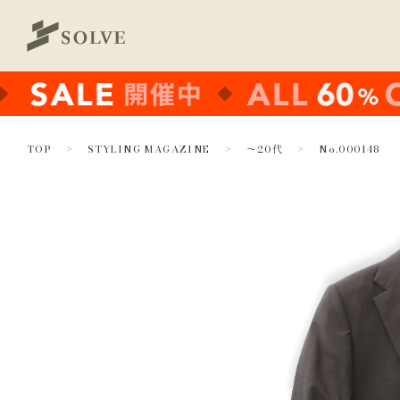
TOP
STYLING MAGAZINE
～20代
No.000148