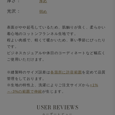
厚さ：
厚め
光沢：
弱め
表面がやや起毛しているため、肌触りが良く、柔らかい
着心地のコットンフランネル生地です。
程よい肉感で、軽くて暖かいため、寒い季節にぴったり
です。
ビジネスカジュアルや休日のコーディネートなど幅広く
ご使用いただけます。
※縫製時のサイズ誤差は
各箇所に許容範囲
を定めて品質
管理をしております。
※生地の特性上、洗濯によりご注文サイズから
+1%
～-3%の範囲で伸縮
が生じます。
USER REVIEWS
ユーザーレビュー