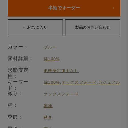
半袖でオーダー
カラー：
ブルー
素材詳細：
綿100%
形態安定
形態安定加工なし
性：
キーワー
綿100%
,
オックスフォード
,
カジュアル
ド：
織り：
オックスフォード
柄：
無地
季節：
秋冬