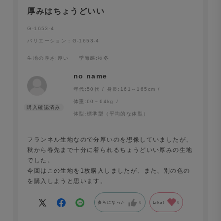
厚みはちょうどいい
G-1653-4
バリエーション：G-1653-4
生地の厚さ
:厚い
季節感
:秋冬
no name
年代:
50代
身長:
161～165cm
体重:
60～64kg
体型:
標準型（平均的な体型）
フランネル生地なので分厚いのを想像していましたが、
秋から春先まで十分に着られるちょうどいい厚みの生地
でした。
今回はこの生地を1枚購入しましたが、また、別の色の
を購入しようと思います。
参考になった
0
Like!
0