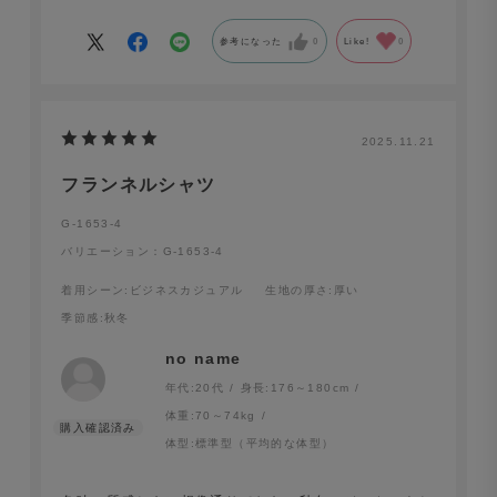
綿100の生地とは異なり暖かいため、これからの季節に
参考になった
0
Like!
0
は重宝します。
これでノンアイロンの生地が発売になったら、また買い
足したいところです。
2025.11.21
フランネルシャツ
G-1653-4
バリエーション：G-1653-4
着用シーン
:ビジネスカジュアル
生地の厚さ
:厚い
季節感
:秋冬
no name
年代:
20代
身長:
176～180cm
体重:
70～74kg
体型:
標準型（平均的な体型）