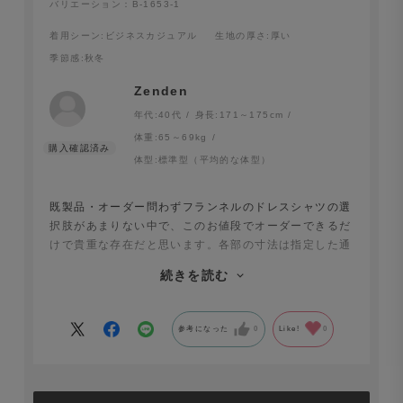
バリエーション：B-1653-1
着用シーン
:ビジネスカジュアル
生地の厚さ
:厚い
季節感
:秋冬
Zenden
年代:
40代
身長:
171～175cm
体重:
65～69kg
体型:
標準型（平均的な体型）
既製品・オーダー問わずフランネルのドレスシャツの選
択肢があまりない中で、このお値段でオーダーできるだ
けで貴重な存在だと思います。各部の寸法は指定した通
りでした。縫製については素人なのでよく分かりません
続きを読む
が、パッと見て分かるような不備はありません。あと2
枚ほど追加でオーダーしようと思います。あとは、今用
意していただいているフランネルの生地は比較的濃い色
参考になった
0
Like!
0
が多いので、今回頂いたものよりももっと薄いサックス
ブルーとか、ベージュ・エクリュのような色があれば、
来年もまたオーダーさせていただきたいとも思いまし
た。