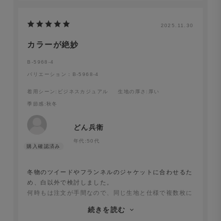
2025.11.30
カラーが絶妙
B-5968-4
バリエーション：B-5968-4
着用シーン
:ビジネスカジュアル
生地の厚さ
:厚い
季節感
:秋冬
どん兵衛
年代:
50代
冬物のツイードやフランネルのジャケットに合わせるた
め、白以外で検討しました。
何時もは注文が手間なので、同じ生地と仕様で複数枚に
してましたが、色付き生地はカラーが絶妙で１種類には
続きを読む
絞りきれず、色違いで3枚を頼みました。