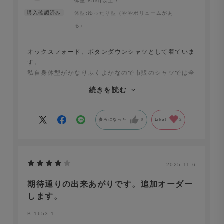
体重:
85kg以上
体型:
ゆったり型（ややボリュームがあ
る）
オックスフォード、ボタンダウンシャツとして着ていま
す。
私自身体型がかなりふくよかなので市販のシャツでは全
くサイズ感があいません。
続きを読む
最初に自らの身体のサイズを測り、少し余裕を持たせて
サイズを指定して注文したらほぼドンピシャのサイズ。
そこから少しカスタマイズして今は完璧にフィットして
参考になった
0
Like!
2
います。
注文から到着までが早いのもお気に入りポイントです。
2025.11.6
期待通りの出来あがりです。追加オーダー
します。
B-1653-1