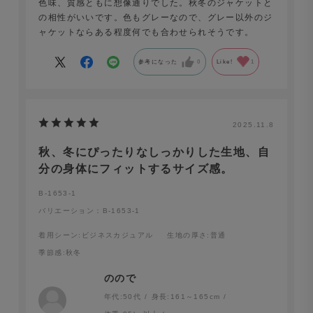
色味、質感ともに想像通りでした。秋冬のジャケットと
の相性がいいです。色もグレーなので、グレー以外のジ
ャケットならある程度何でも合わせられそうです。
参考になった
0
Like!
1
2025.11.8
秋、冬にぴったりなしっかりした生地、自
分の身体にフィットするサイズ感。
B-1653-1
バリエーション：B-1653-1
着用シーン
:ビジネスカジュアル
生地の厚さ
:普通
季節感
:秋冬
のので
年代:
50代
身長:
161～165cm