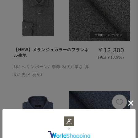
生地ID :
G-5968-3
￥12,300
【NEW】メランジュカラーのフランネ
ル生地
(税込￥13,530)
綿/ へリンボーン/ 季節 秋冬/ 厚さ 厚
め/ 光沢 弱め/