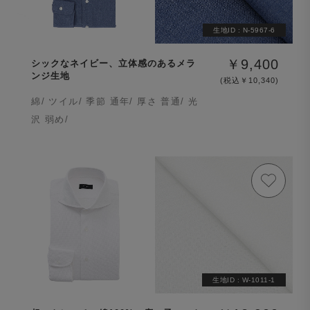
生地ID :
N-5967-6
￥9,400
シックなネイビー、立体感のあるメラ
ンジ生地
(税込￥10,340)
綿/ ツイル/ 季節 通年/ 厚さ 普通/ 光
沢 弱め/
生地ID :
W-1011-1