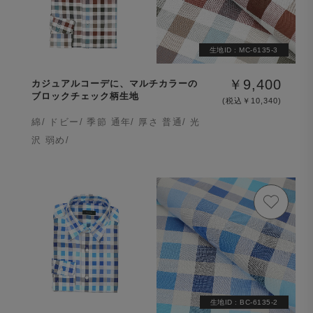
生地ID :
MC-6135-3
￥9,400
カジュアルコーデに、マルチカラーの
ブロックチェック柄生地
(税込￥10,340)
綿/ ドビー/ 季節 通年/ 厚さ 普通/ 光
沢 弱め/
生地ID :
BC-6135-2