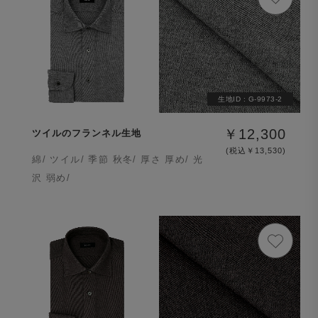
生地ID :
G-9973-2
￥12,300
ツイルのフランネル生地
(税込￥13,530)
綿/ ツイル/ 季節 秋冬/ 厚さ 厚め/ 光
沢 弱め/