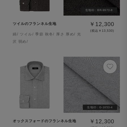
生地ID :
BR-9973-8
￥12,300
ツイルのフランネル生地
(税込￥13,530)
綿/ ツイル/ 季節 秋冬/ 厚さ 厚め/ 光
沢 弱め/
生地ID :
G-1653-4
￥12,300
オックスフォードのフランネル生地