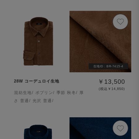
生地ID :
BR-7415-4
￥13,500
28W コーデュロイ生地
(税込￥14,850)
混紡生地/ ポプリン/ 季節 秋冬/ 厚
さ 普通/ 光沢 普通/