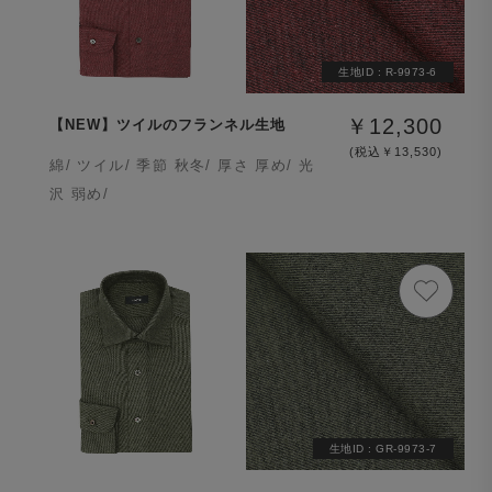
生地ID :
R-9973-6
￥12,300
【NEW】ツイルのフランネル生地
(税込￥13,530)
綿/ ツイル/ 季節 秋冬/ 厚さ 厚め/ 光
沢 弱め/
生地ID :
GR-9973-7