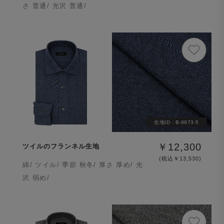
さ 普通/ 光沢 普通/
生地ID :
B-9973-5
￥12,300
ツイルのフランネル生地
(税込￥13,530)
綿/ ツイル/ 季節 秋冬/ 厚さ 厚め/ 光
沢 弱め/