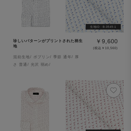
生地ID :
B-3545-1
￥9,600
珍しいパターンがプリントされた柄生
地
(税込￥10,560)
混紡生地/ ポプリン/ 季節 通年/ 厚
さ 普通/ 光沢 弱め/