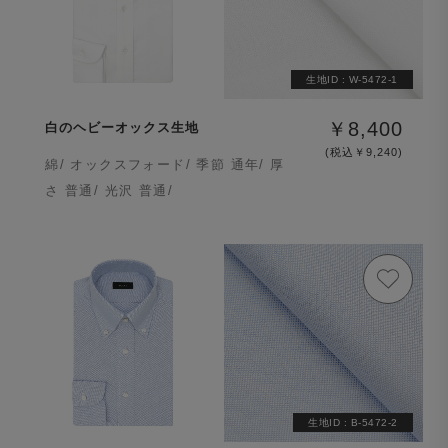
生地ID :
W-5472-1
￥8,400
白のヘビーオックス生地
(税込￥9,240)
綿/ オックスフォード/ 季節 通年/ 厚
さ 普通/ 光沢 普通/
生地ID :
B-5472-2