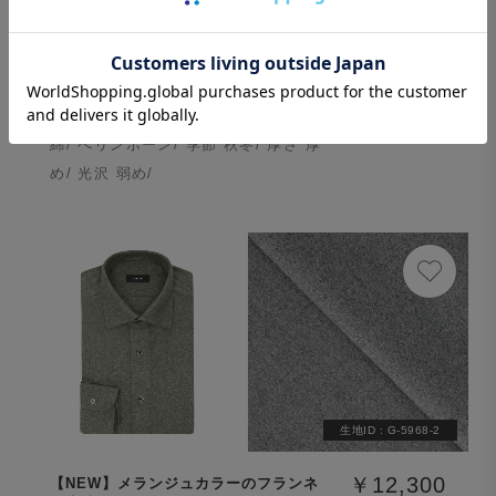
生地ID :
N-5968-6
￥12,300
【NEW】メランジュカラーのフランネ
ル生地
(税込￥13,530)
綿/ へリンボーン/ 季節 秋冬/ 厚さ 厚
め/ 光沢 弱め/
生地ID :
G-5968-2
￥12,300
【NEW】メランジュカラーのフランネ