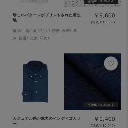
生地ID :
R-3548-1
￥9,600
珍しいパターンがプリントされた柄生
地
(税込￥10,560)
混紡生地/ ポプリン/ 季節 通年/ 厚
さ 普通/ 光沢 弱め/
生地ID :
B-2436-1
￥9,400
カジュアル感が魅力のインディゴカラ
ー
(税込￥10,340)