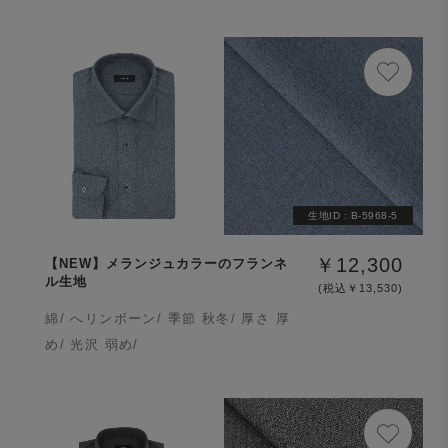
生地ID :
B-5968-5
￥12,300
【NEW】メランジュカラーのフランネ
ル生地
(税込￥13,530)
綿/ へリンボーン/ 季節 秋冬/ 厚さ 厚
め/ 光沢 弱め/