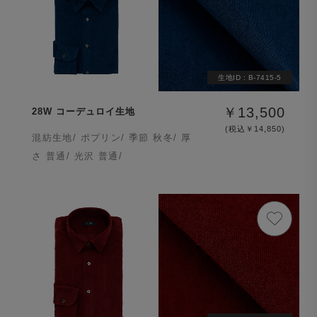
生地ID :
B-7415-5
￥13,500
28W コーデュロイ生地
(税込￥14,850)
混紡生地/ ポプリン/ 季節 秋冬/ 厚
さ 普通/ 光沢 普通/