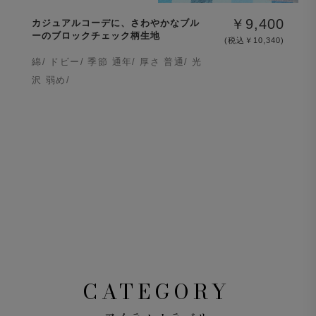
￥9,400
カジュアルコーデに、さわやかなブル
ーのブロックチェック柄生地
(税込￥10,340)
綿/ ドビー/ 季節 通年/ 厚さ 普通/ 光
沢 弱め/
CATEGORY