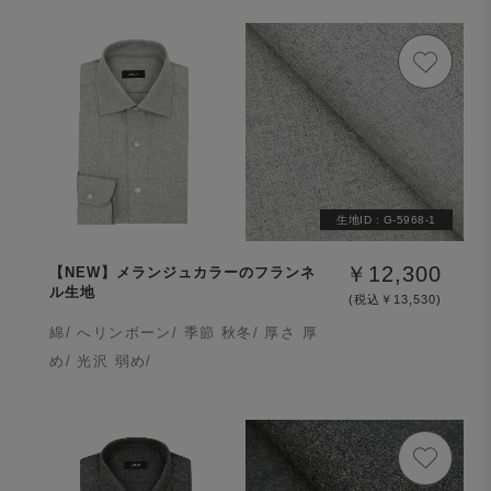
生地ID :
G-5968-1
￥12,300
【NEW】メランジュカラーのフランネ
ル生地
(税込￥13,530)
綿/ へリンボーン/ 季節 秋冬/ 厚さ 厚
め/ 光沢 弱め/