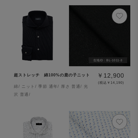
生地ID :
BL-1011-3
￥12,900
超ストレッチ 綿100%の鹿の子ニット
(税込￥14,190)
綿/ ニット/ 季節 通年/ 厚さ 普通/ 光
沢 普通/