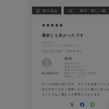
絞り込み
表示：新しい順
素材とも良かったです
W-9361-2
バリエーション：W-9361-2
生地の厚さ
:普通
季節感
:通年
中川
年代:
50代
身長:
180cm～
体重:
80～84kg
体型:
がっしり型（筋肉質・
骨格がしっかり）
サイズの採寸会に行き、サイズを見直してい
好みのサイズをご提案いただいた通りに仕上
ストレスなく着れて大変喜んでおります