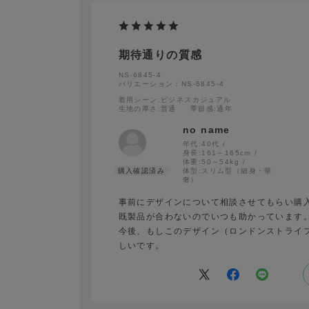
期待通りの質感
NS-6845-4
バリエーション：NS-6845-4
着用シーン
:ビジネスカジュアル
生地の厚さ
:普通
季節感
:通年
no name
年代:
40代
身長:
161～165cm
体重:
50～54kg
体型:
スリム型（細身・華
奢）
事前にデザインについて相談させてもらい購
既製品が合わないのでいつも助かっています
今後、もしこのデザイン（ロンドンストライ
しいです。