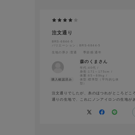
注文通り
BRS-6844-5
バリエーション：BRS-6844-5
生地の厚さ
:普通
季節感
:通年
森のくまさん
年代:
40代
身長:
171～175cm
体重:
65～69kg
体型:
標準型（平均的な体
型）
注文通りでしたが、糸のほつれがところどこ
通りの生地で、これにノンアイロンの生地が