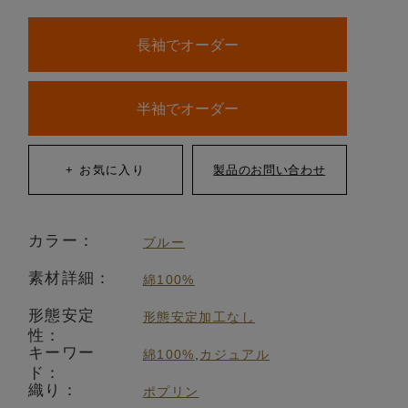
長袖でオーダー
半袖でオーダー
カラー：
ブルー
素材詳細：
綿100%
形態安定
形態安定加工なし
性：
キーワー
綿100%
,
カジュアル
ド：
織り：
ポプリン