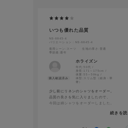
いつも優れた品質
NS-6845-4
バリエーション：NS-6845-4
着用シーン
:スーツ
生地の厚さ
:普通
季節感
:通年
ホライズン
年代:
50代
身長:
171～175cm
体重:
55～59kg
体型:
スリム型（細身・華
奢）
少し前にリネンのシャツをオーダー。
品質の良さを気に入りましたので、
今回は綿シャツをオーダーしました。
続きを読
綿と言っても生地の織りは様々あり、
微妙な風合いの違いにつながります。