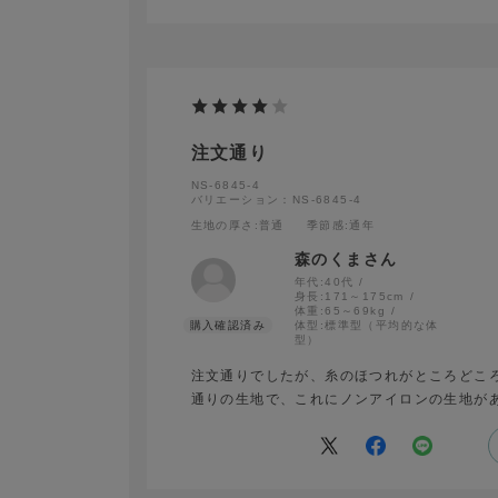
注文通り
NS-6845-4
バリエーション：NS-6845-4
生地の厚さ
:普通
季節感
:通年
森のくまさん
年代:
40代
身長:
171～175cm
体重:
65～69kg
体型:
標準型（平均的な体
型）
注文通りでしたが、糸のほつれがところどこ
通りの生地で、これにノンアイロンの生地が