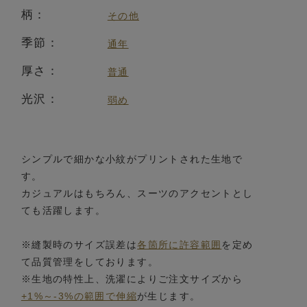
柄：
その他
季節：
通年
厚さ：
普通
光沢：
弱め
シンプルで細かな小紋がプリントされた生地で
す。
カジュアルはもちろん、スーツのアクセントとし
ても活躍します。
※縫製時のサイズ誤差は
各箇所に許容範囲
を定め
て品質管理をしております。
※生地の特性上、洗濯によりご注文サイズから
+1%～-3%の範囲で伸縮
が生じます。