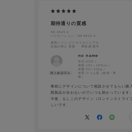
期待通りの質感
NS-6845-4
バリエーション：NS-6845-4
着用シーン
:ビジネスカジュアル
生地の厚さ
:普通
季節感
:通年
no name
年代:
40代
身長:
161～165cm
体重:
50～54kg
体型:
スリム型（細身・華
奢）
事前にデザインについて相談させてもらい購
既製品が合わないのでいつも助かっています
今後、もしこのデザイン（ロンドンストライ
しいです。