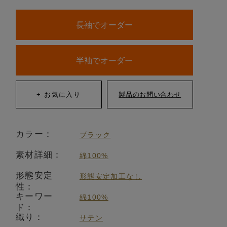
長袖でオーダー
半袖でオーダー
カラー：
ブラック
素材詳細：
綿100%
形態安定
形態安定加工なし
性：
キーワー
綿100%
ド：
織り：
サテン