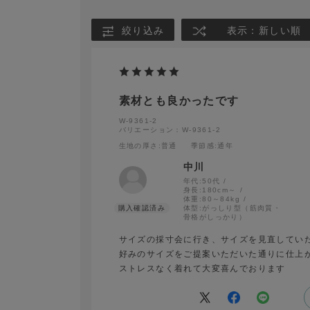
絞り込み
表示：新しい順
素材とも良かったです
W-9361-2
バリエーション：W-9361-2
生地の厚さ
:普通
季節感
:通年
中川
年代:
50代
身長:
180cm～
体重:
80～84kg
体型:
がっしり型（筋肉質・
骨格がしっかり）
サイズの採寸会に行き、サイズを見直してい
好みのサイズをご提案いただいた通りに仕上
ストレスなく着れて大変喜んでおります