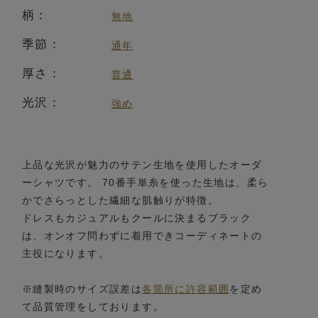
柄：
無地
季節：
通年
厚さ：
普通
光沢：
強め
上品な光沢が魅力のサテン生地を使用したオーダ
ーシャツです。 70番手単糸を使った生地は、柔ら
かでさらっとした繊細な肌触りが特徴。
ドレスもカジュアルもクールに決まるブラック
は、オンオフ問わずに着用できコーディネートの
主役になります。
※縫製時のサイズ誤差は
各箇所に許容範囲
を定め
て品質管理をしております。