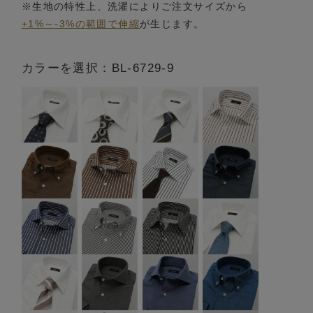
※生地の特性上、洗濯によりご注文サイズから
+1%～-3%の範囲で伸縮
が生じます。
カラーを選択：BL-6729-9