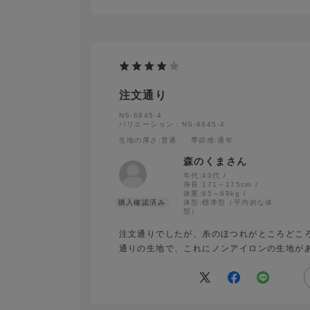
注文通り
NS-6845-4
バリエーション：NS-6845-4
生地の厚さ
:普通
季節感
:通年
森のくまさん
年代:
40代
身長:
171～175cm
体重:
65～69kg
体型:
標準型（平均的な体
型）
注文通りでしたが、糸のほつれがところどこ
通りの生地で、これにノンアイロンの生地が