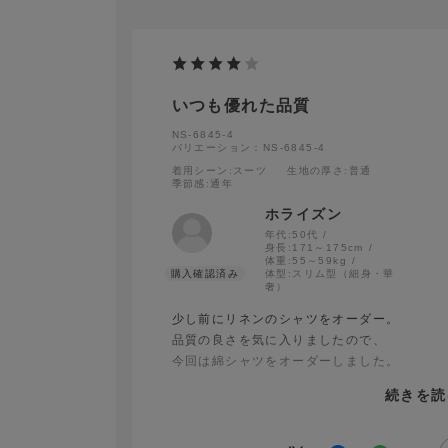
いつも優れた品質
NS-6845-4
バリエーション：NS-6845-4
着用シーン
:スーツ
生地の厚さ
:普通
季節感
:通年
ホライズン
年代:
50代
身長:
171～175cm
体重:
55～59kg
体型:
スリム型（細身・華
奢）
少し前にリネンのシャツをオーダー。
品質の良さを気に入りましたので、
今回は綿シャツをオーダーしました。
続きを読
綿と言っても生地の織りは様々あり、
微妙な風合いの違いにつながります。