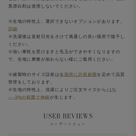
系漂白剤は使用しないでください。
※生地の特性上、選択できないオプションがあります。
詳細
※洗濯後は直射日光をさけて風通しの良い場所で陰干し
ください。
※強い摩耗を受けますと毛玉ができやすくなりますの
で、生地に摩擦が加わらない様にご着用ください。
※縫製時のサイズ誤差は
各箇所に許容範囲
を定めて品質
管理をしております。
※生地の特性上、洗濯によりご注文サイズから
+1%
～-3%の範囲で伸縮
が生じます。
USER REVIEWS
ユーザーレビュー