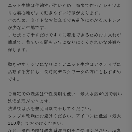
ニット生地は伸縮性が強いため、布帛で作ったシャツよ
りも着心地がよく動きやすい特徴があります。
そのため、タイトなお仕立てでも身体にかかるストレス
が少ない生地です。
また洗って干すだけですぐに着用できるためお手入れが
簡単で、着ている間もシワになりにくくきれいな外観を
保ちます。
動きやすくシワになりにくいニット生地はアクティブに
活動する方にも、長時間デスクワークの方にもおすすめ
です。
ご自宅での洗濯は中性洗剤を使い、最大水温40度で弱い
洗濯処理ができます。
洗濯後は形を整え日陰で干してください。
タンブル乾燥はお避けください。アイロンは低温（最大
110度）でおかけください。
なお、漂白の際は酸素系漂白剤をご使用ください。塩素