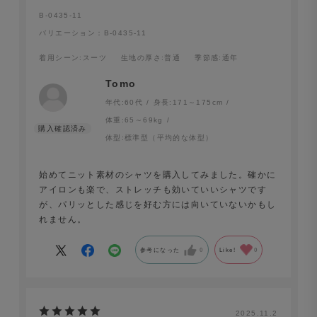
B-0435-11
バリエーション：B-0435-11
着用シーン
:スーツ
生地の厚さ
:普通
季節感
:通年
Tomo
年代:
60代
身長:
171～175cm
体重:
65～69kg
体型:
標準型（平均的な体型）
始めてニット素材のシャツを購入してみました。確かに
アイロンも楽で、ストレッチも効いていいシャツです
が、パリッとした感じを好む方には向いていないかもし
れません。
参考になった
0
Like!
0
2025.11.2