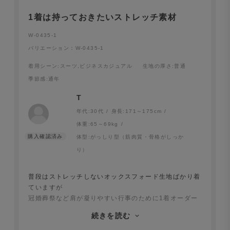
1着は持っておきたいストレッチ素材
W-0435-1
バリエーション：W-0435-1
着用シーン
:スーツ,ビジネスカジュアル
生地の厚さ
:普通
季節感
:通年
T
年代:
30代
身長:
171～175cm
体重:
65～69kg
体型:
がっしり型（筋肉質・骨格がしっか
り）
普段はストレッチしないオックスフォード生地ばかり着
ていますが
冠婚葬祭など肩が凝りやすい行事のために1着オーダー
しました。
続きを読む
洗濯後のシワも全然ありませんし手入れも楽です。