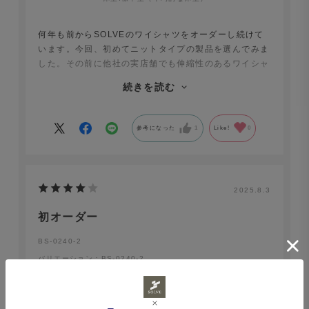
何年も前からSOLVEのワイシャツをオーダーし続けて
います。今回、初めてニットタイプの製品を選んでみま
した。その前に他社の実店舗でも伸縮性のあるワイシャ
ツを見てみたのですが、どれもジャージのような質感
続きを読む
で、買う気になりませんでした。しかし、SOLVEは違
いました。ビジネスシーンに相応しい素材感は損なわず
に伸縮性に優れていて、本当に着ていて快適です。今後
参考になった
1
Like!
0
はこちらを愛用していこうと思っています。さらにカラ
ーバリエーションが増える事を期待しています。
2025.8.3
初オーダー
BS-0240-2
バリエーション：BS-0240-2
生地の厚さ
:薄い
季節感
:春夏
no name