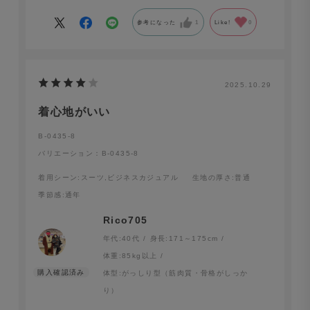
購入して正解でした。
参考になった
1
Like!
0
2025.10.29
着心地がいい
B-0435-8
バリエーション：B-0435-8
着用シーン
:スーツ,ビジネスカジュアル
生地の厚さ
:普通
季節感
:通年
Rico705
年代:
40代
身長:
171～175cm
体重:
85kg以上
体型:
がっしり型（筋肉質・骨格がしっか
り）