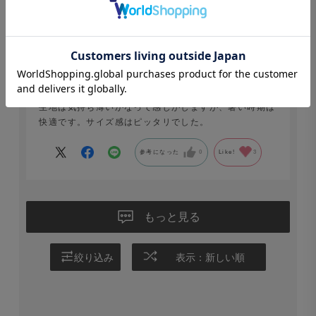
年代:
50代
身長:
171～175cm
体重:
75～79kg
体型:
がっしり型（筋肉質・骨格がしっか
り）
生地は気持ち薄いかなって感じがしますが、暑い時期は
快適です。サイズ感はピッタリでした。
参考になった
0
Like!
3
もっと見る
絞り込み
表示：新しい順