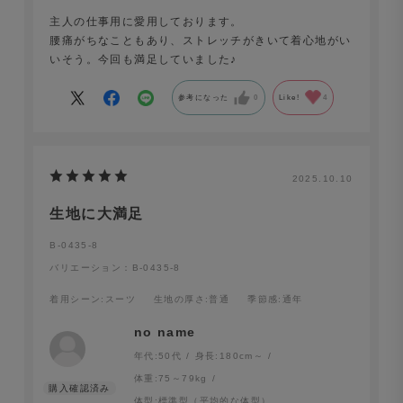
主人の仕事用に愛用しております。
腰痛がちなこともあり、ストレッチがきいて着心地がい
いそう。今回も満足していました♪
参考になった
0
Like!
4
2025.10.10
生地に大満足
B-0435-8
バリエーション：B-0435-8
着用シーン
:スーツ
生地の厚さ
:普通
季節感
:通年
no name
年代:
50代
身長:
180cm～
体重:
75～79kg
体型:
標準型（平均的な体型）