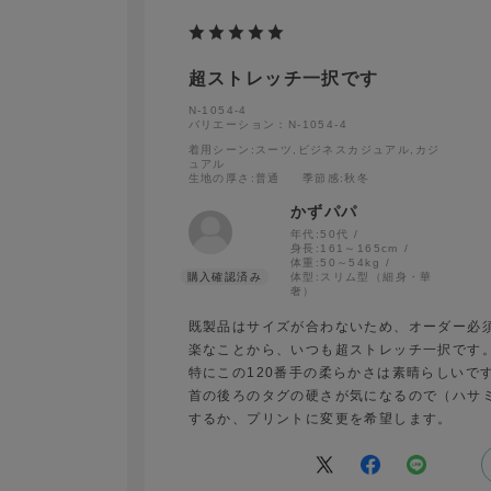
超ストレッチ一択です
N-1054-4
バリエーション：N-1054-4
着用シーン
:スーツ,ビジネスカジュアル,カジ
ュアル
生地の厚さ
:普通
季節感
:秋冬
かずパパ
年代:
50代
身長:
161～165cm
体重:
50～54kg
体型:
スリム型（細身・華
奢）
既製品はサイズが合わないため、オーダー必
楽なことから、いつも超ストレッチ一択です
特にこの120番手の柔らかさは素晴らしいで
首の後ろのタグの硬さが気になるので（ハサ
するか、プリントに変更を希望します。