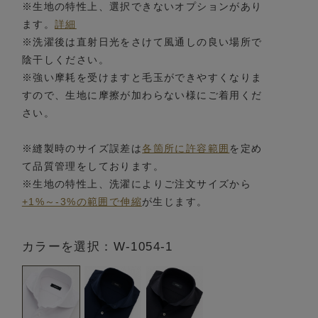
※生地の特性上、選択できないオプションがあり
ます。
詳細
※洗濯後は直射日光をさけて風通しの良い場所で
陰干しください。
※強い摩耗を受けますと毛玉ができやすくなりま
すので、生地に摩擦が加わらない様にご着用くだ
さい。
※縫製時のサイズ誤差は
各箇所に許容範囲
を定め
て品質管理をしております。
※生地の特性上、洗濯によりご注文サイズから
+1%～-3%の範囲で伸縮
が生じます。
カラーを選択：W-1054-1