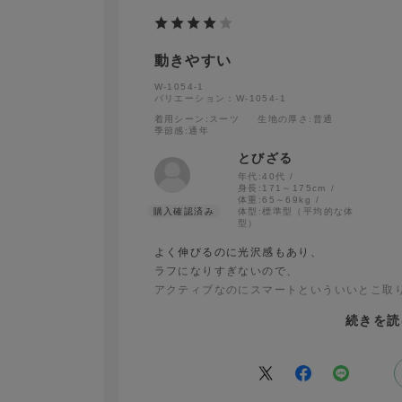
動きやすい
W-1054-1
バリエーション：W-1054-1
着用シーン
:スーツ
生地の厚さ
:普通
季節感
:通年
とびざる
年代:
40代
身長:
171～175cm
体重:
65～69kg
体型:
標準型（平均的な体
型）
よく伸びるのに光沢感もあり、
ラフになりすぎないので、
アクティブなのにスマートといういいとこ取
続きを読
次回は袖の長さを少し短くして、
腕のたわみでシワになりにくいようにしてみ