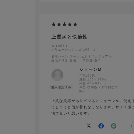
上質さと快適性
W-1054-1
バリエーション：W-1054-1
着用シーン
:スーツ,ビジネスカジュアル
生地の厚さ
:普通
季節感
:通年
ショーンM
年代:
50代
身長:
166～170cm
体重:
65～69kg
体型:
標準型（平均的な体
型）
上質な質感がありビジネスフォーマルに使え
てしまうと他が着れなくなります。サイズ感
法で良いと思います。