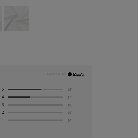
★
5
(3)
★
4
(2)
★
3
(0)
★
2
(0)
★
1
(0)