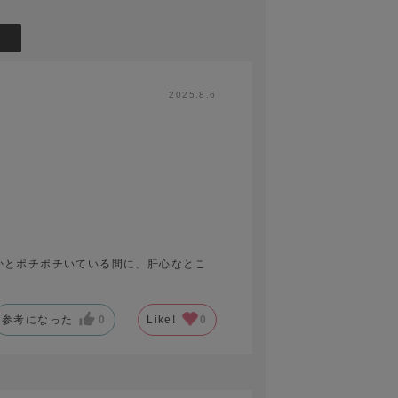
2025.8.6
かとポチポチいている間に、肝心なとこ
参考になった
0
Like!
0