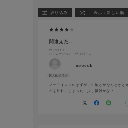
絞り込み
表示：新しい順
間違えた..
W-1054-1
バリエーション：W-1054-1
coocub
ノーアイロンのはずが、生地とかなんとかと
ろを外れてしまった...少し複雑かな？