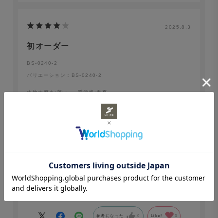
2025.8.3
初オーダー
BS-0240-2
バリエーション：BS-0240-2
生地の厚さ
:薄い
季節感
:春夏
no name
年代:
50代
身長:
171～175cm
体重:
75～79kg
体型:
がっしり型（筋肉質・骨格がしっか
り）
生地は気持ち薄いかなって感じがしますが、暑い時期は
快適です。サイズ感はピッタリでした。
参考になった
0
Like!
3