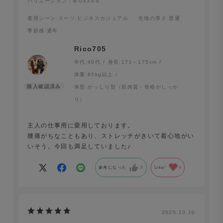
バリエーション：B-0435-8
着用シーン
:スーツ,ビジネスカジュアル
生地の厚さ
:普通
季節感
:通年
Rico705
年代:
40代
身長:
171～175cm
体重:
85kg以上
体型:
がっしり型（筋肉質・骨格がしっか
り）
主人の仕事用に愛用しております。
腰痛がちなこともあり、ストレッチがきいて着心地がい
いそう。今回も満足していました♪
参考になった
0
Like!
4
2025.10.10