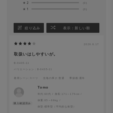
★
2
(0)
★
1
(0)
絞り込み
表示：新しい順
2026.6.17
取扱いはしやすいが。
B-0435-11
バリエーション：B-0435-11
着用シーン
:スーツ
生地の厚さ
:普通
季節感
:通年
Tomo
年代:
60代
身長:
171～175cm
体重:
65～69kg
体型:
標準型（平均的な体型）