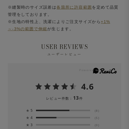
※縫製時のサイズ誤差は
各箇所に許容範囲
を定めて品質
管理をしております。
※生地の特性上、洗濯によりご注文サイズから
+1%
～-3%の範囲で伸縮
が生じます。
USER REVIEWS
ユーザーレビュー
4.6
13
レビュー件数：
件
★
5
(8)
★
4
(5)
★
3
(0)