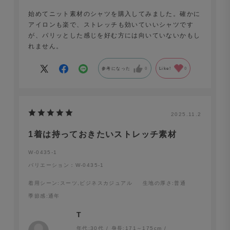
始めてニット素材のシャツを購入してみました。確かに
アイロンも楽で、ストレッチも効いていいシャツです
が、パリッとした感じを好む方には向いていないかもし
れません。
参考になった
0
Like!
0
2025.11.2
1着は持っておきたいストレッチ素材
W-0435-1
バリエーション：W-0435-1
着用シーン
:スーツ,ビジネスカジュアル
生地の厚さ
:普通
季節感
:通年
T
年代:
30代
身長:
171～175cm