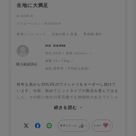
生地に大満足
B-0435-8
バリエーション：B-0435-8
着用シーン
:スーツ
生地の厚さ
:普通
季節感
:通年
no name
年代:
50代
身長:
180cm～
体重:
75～79kg
体型:
標準型（平均的な体型）
何年も前からSOLVEのワイシャツをオーダーし続けて
います。今回、初めてニットタイプの製品を選んでみま
した。その前に他社の実店舗でも伸縮性のあるワイシャ
ツを見てみたのですが、どれもジャージのような質感
続きを読む
で、買う気になりませんでした。しかし、SOLVEは違
いました。ビジネスシーンに相応しい素材感は損なわず
に伸縮性に優れていて、本当に着ていて快適です。今後
参考になった
1
Like!
0
はこちらを愛用していこうと思っています。さらにカラ
ーバリエーションが増える事を期待しています。