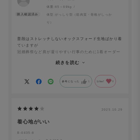
体重:
65～69kg
体型:
がっしり型（筋肉質・骨格がしっか
り）
普段はストレッチしないオックスフォード生地ばかり着
ていますが
冠婚葬祭など肩が凝りやすい行事のために1着オーダー
しました。
続きを読む
洗濯後のシワも全然ありませんし手入れも楽です。
購入して正解でした。
参考になった
1
Like!
0
2025.10.29
着心地がいい
B-0435-8