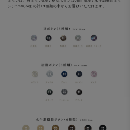
ボタンは、貝ボタン5種 / 樹脂ボタン(10mm)8種 / 水牛調樹脂ボタ
ン(15mm)6種 の計19種類の中からお選びいただけます。