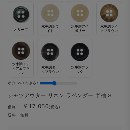
水牛調ホワ
水牛調アイ
水牛調ライ
オリーブ
イト
ボリー
トブラウン
水牛調ミデ
水牛調ダー
水牛調ブラ
ィアムブラ
クブラウン
ック
ウン
ボタンの大きさ:
シャツアウター リネン ラベンダー 半袖 S
￥17,050
価格：
(税込)
送料：無料