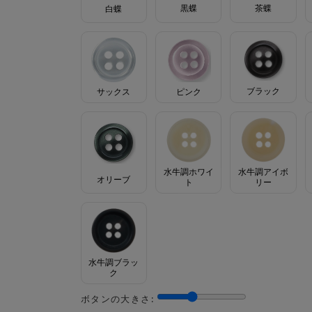
茶蝶
黒蝶
白蝶
ブラック
サックス
ピンク
水牛調ホワイ
水牛調アイボ
オリーブ
ト
リー
水牛調ブラッ
ク
ボタンの大きさ: