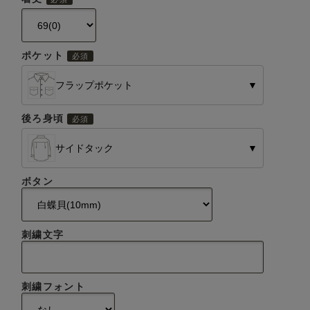
ポケット
フラップポケット
▼
後ろ身頃
サイドタック
▼
ボタン
刺繍文字
刺繍フォント