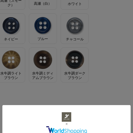
高瀬（スモー
高瀬（白）
ホワイト
ク）
ブルー
ネイビー
チャコール
水牛調ライト
水牛調ミディ
水牛調ダーク
ブラウン
アムブラウン
ブラウン