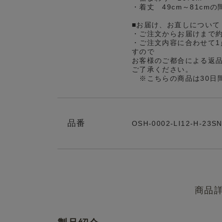
・着丈 49cm～81cm
■お届け、お直しについて
・ご注文からお届けまで
・ご注文内容に合わせて1
すので
お客様のご都合による返
ご了承ください。
※こちらの商品は30日
品番
OSH-0002-LI12-H-23S
商品