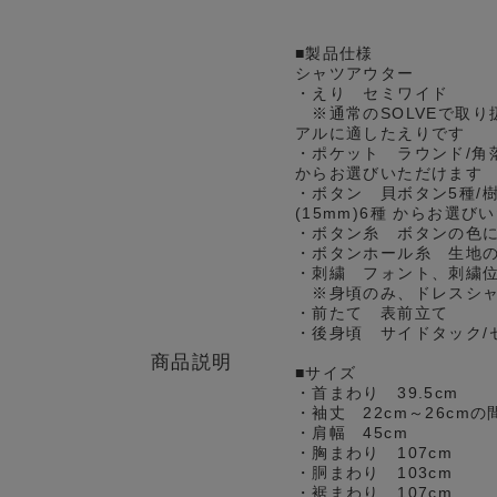
■製品仕様
シャツアウター
・えり セミワイド
※通常のSOLVEで取り
アルに適したえりです
・ポケット ラウンド/角
からお選びいただけます
・ボタン 貝ボタン5種/樹
(15mm)6種 からお選び
・ボタン糸 ボタンの色
・ボタンホール糸 生地
・刺繍 フォント、刺繍
※身頃のみ、ドレスシャ
・前たて 表前立て
・後身頃 サイドタック/
商品説明
■サイズ
・首まわり 39.5cm
・袖丈 22cm～26cm
・肩幅 45cm
・胸まわり 107cm
・胴まわり 103cm
・裾まわり 107cm