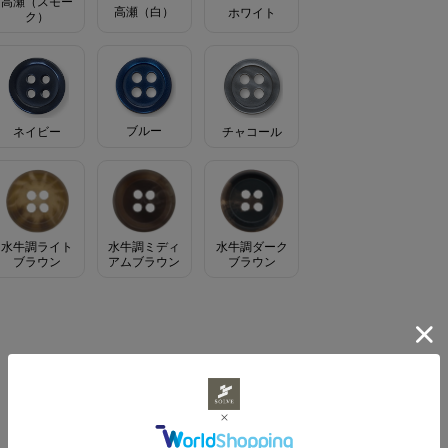
高瀬（スモー
高瀬（白）
ホワイト
ク）
ブルー
ネイビー
チャコール
水牛調ライト
水牛調ミディ
水牛調ダーク
ブラウン
アムブラウン
ブラウン