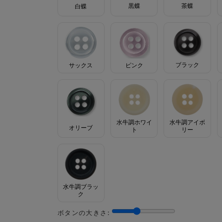
茶蝶
黒蝶
白蝶
ブラック
サックス
ピンク
水牛調ホワイ
水牛調アイボ
オリーブ
ト
リー
水牛調ブラッ
ク
ボタンの大きさ: