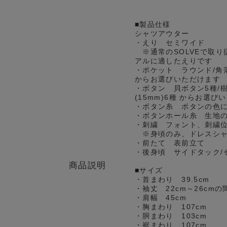
■製品仕様
シャツアウター
・えり セミワイド
※通常のSOLVEで取り
アルに適したえりです
・ポケット ラウンド/角
からお選びいただけます
・ボタン 貝ボタン5種/樹
(15mm)6種 からお選び
・ボタン糸 ボタンの色
・ボタンホール糸 生地
・刺繍 フォント、刺繍
※身頃のみ、ドレスシャ
・前たて 表前立て
・後身頃 サイドタック/
商品説明
■サイズ
・首まわり 39.5cm
・袖丈 22cm～26cm
・肩幅 45cm
・胸まわり 107cm
・胴まわり 103cm
・裾まわり 107cm