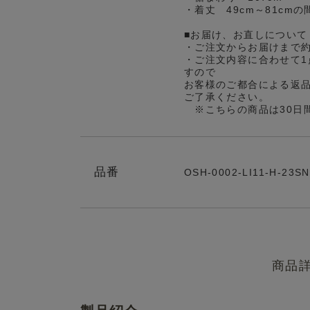
・着丈 49cm～81cm
■お届け、お直しについて
・ご注文からお届けまで
・ご注文内容に合わせて1
すので
お客様のご都合による返
ご了承ください。
※こちらの商品は30日
品番
OSH-0002-LI11-H-23SN
商品