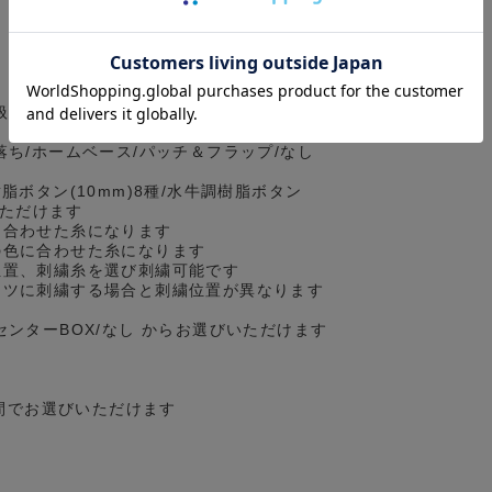
扱っているセミワイドとは異なる、カジュ
落ち/ホームベース/パッチ＆フラップ/なし
脂ボタン(10mm)8種/水牛調樹脂ボタン
いただけます
に合わせた糸になります
の色に合わせた糸になります
位置、刺繍糸を選び刺繍可能です
ツに刺繍する場合と刺繍位置が異なります
センターBOX/なし からお選びいただけます
の間でお選びいただけます