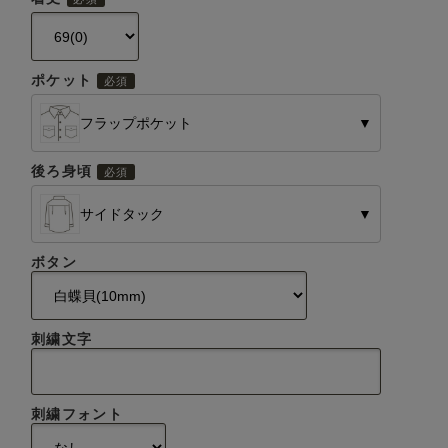
ポケット
フラップポケット
▼
後ろ身頃
サイドタック
▼
ボタン
刺繍文字
刺繍フォント