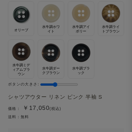
水牛調ホワ
水牛調アイ
水牛調ライ
オリーブ
イト
ボリー
トブラウン
水牛調ミデ
水牛調ダー
水牛調ブラ
ィアムブラ
クブラウン
ック
ウン
ボタンの大きさ:
シャツアウター リネン ピンク 半袖 S
￥17,050
価格：
(税込)
送料：無料