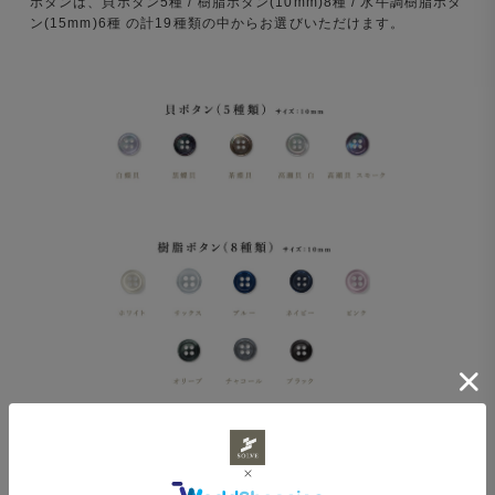
ボタンは、貝ボタン5種 / 樹脂ボタン(10mm)8種 / 水牛調樹脂ボタ
ン(15mm)6種 の計19種類の中からお選びいただけます。