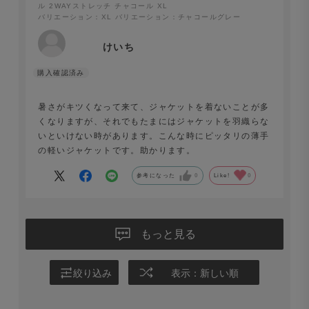
ル 2WAYストレッチ チャコール XL
バリエーション：XL
バリエーション：チャコールグレー
けいち
暑さがキツくなって来て、ジャケットを着ないことが多
くなりますが、それでもたまにはジャケットを羽織らな
いといけない時があります。こんな時にピッタリの薄手
の軽いジャケットです。助かります。
参考になった
0
Like!
0
Surf Slacks ライトウェイト ポリエステル 2WAYストレ
ッチ ベージュ
。
もっと見る
絞り込み
表示：新しい順
一つひとつの仕様に、抜け目なし