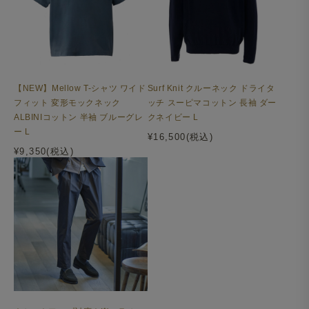
【NEW】Mellow T-シャツ ワイド
Surf Knit クルーネック ドライタ
フィット 変形モックネック
ッチ スーピマコットン 長袖 ダー
ALBINIコットン 半袖 ブルーグレ
クネイビー L
ー L
腰ポケットはパッチポケットを採用。アウトポケットなら
¥16,500(税込)
¥9,350(税込)
ではのラフさをプラスしながらも、上品さを損なわない絶
妙な抜け感を演出します。