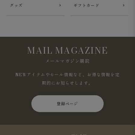
グッズ
ギフトカード
MAIL MAGAZINE
メールマガジン購読
NEWアイテムやセール情報など、お得な情報を定
後ろ身頃はセンターベント仕様。すっきりしたシルエット
期的にお知らせします。
と動きやすさを備えています。椅子に座る場面が多い日常
でも快適な着心地です。
登録ページ