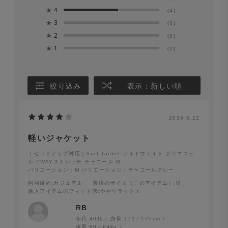
※長時間濡れたままにしておくと、色が落ちる場合があり
★
4
(4)
ます。洗濯後は形を整えてすぐに日陰で平干しにしてくだ
★
3
(0)
★
2
さい。
(0)
★
1
(0)
Surf Jacket ライトウェイト ポリエステル 2WAYストレ
ッチ ダークネイビー
絞り込み
表示：新しい順
2026.6.22
軽いジャケット
｜セットアップ対応｜Surf Jacket ライトウェイト ポリエステ
ル 2WAYストレッチ チャコール M
バリエーション：M
バリエーション：チャコールグレー
利用目的
:カジュアル
普段のサイズ（このアイテム）
:M
購入アイテムのフィット感
:ややリラックス
RB
年代:
40代
身長:
171～175cm
体重:
60～64kg