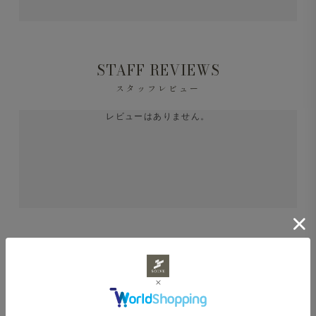
シングル2つボタンにノッチドラペル。王道のディテール
をベースにしながらも、着丈や肩回りのサイジングは現代
的。トレンドを追いすぎない、けれど時代に合っている。
STAFF REVIEWS
そんな心地良いバランス感を追求して仕上げた一枚です。
スタッフレビュー
レビューはありません。
あなたにおすすめ