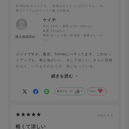
利用目的
:カジュアル
普段のサイズ（このアイテム）
:XL
購入アイテムのフィット感
:やや細め
ケイチ
年代:
60代
身長:
176～180cm
Surf Slacks ライトウェイト ポリエステル 2WAYストレ
体重:
85kg以上
体型:
がっしり型（筋肉質・骨格がしっか
ッチ ダークネイビー
。
り）
ジジイですが、最近、Solveにハマってます。このセッ
トアップも、着心地がいい。そして涼しい。さらに型崩
れなく、いつもそれなりの 形になっている。
実は色違いは、既に夏前に，購入していたんだけど、こ
続きを読む
っちも、もっと早く買うんだった。XLがジャストサイ
ズで、袖丈も、股下もピッタリ。もっとお世話になりま
す。
参考になった
0
Like!
1
2025.8.6
軽くて涼しい