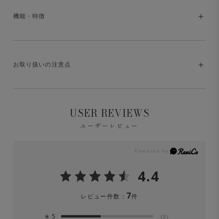
としても着用できるジャケットが新登場。洗練されたルッ
機能・特徴
クスに加え、とても軽量で快適な着用感。防シワ・速乾と
・model:175cm/65kg。
いった日常に強い機能性も装備。様々なシーンで自然と手
が伸びる一着です。
・マシンウォッシャブル（洗濯方法はお取り扱いの注意点
お取り扱いの注意点
をご参照ください）
・防シワ
※液温は30℃を限度とし、洗濯機で非常に弱い洗濯処理
USER REVIEWS
ができます。
・撥水
ユーザーレビュー
※洗濯の際は中性洗剤を使用し、必ずネットに入れて洗っ
・2WAYストレッチ
てください。
4.4
・ドライタッチ
※色移りの可能性がありますので、単品洗をしてくださ
7
レビュー件数：
件
い。漂白剤は絶対に使用しないでください。
★
5
(3)