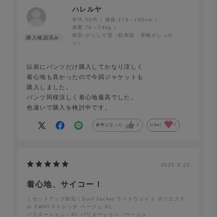
ない。“ちょうどいい空気感”をまとうことで、着る人の余
ハレルヤ
年代:
50代
身長:
176～180cm
裕が伝わります。ジャケットスタイルを気負わず楽しめ
体重:
70～74kg
る、大人のバランス感覚にフィットする一着です。
体型:
がっしり型（筋肉質・骨格がしっか
り）
以前にパンツだけ購入してかなり涼しく
着心地も良かったので今回ジャケットも
購入しました。
パンツ同様涼しく着心地最高でした。
色違いで購入を検討中です。
参考になった
0
Like!
0
2025.9.23
着心地、サイコー！
｜セットアップ対応｜Surf Jacket ライトウェイト ポリエステ
ル 2WAYストレッチ ベージュ XL
バリエーション：XL
バリエーション：ベージュ