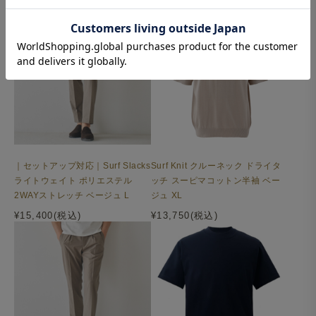
｜セットアップ対応｜Surf Slacks
Surf Knit クルーネック ドライタ
ライトウェイト ポリエステル
ッチ スーピマコットン半袖 ベー
2WAYストレッチ ベージュ L
ジュ XL
¥15,400(税込)
¥13,750(税込)