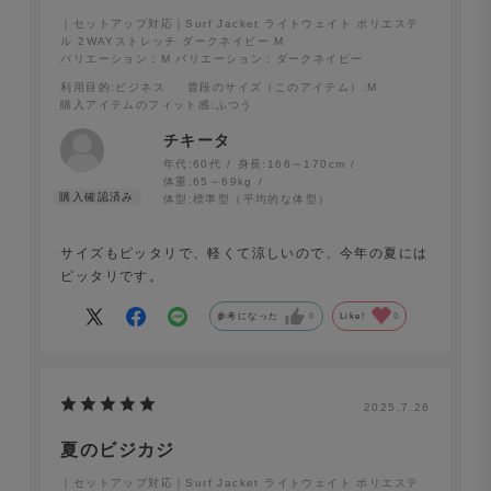
｜セットアップ対応｜Surf Jacket ライトウェイト ポリエステ
ル 2WAYストレッチ ダークネイビー M
バリエーション：M
バリエーション：ダークネイビー
利用目的
:ビジネス
普段のサイズ（このアイテム）
:M
購入アイテムのフィット感
:ふつう
チキータ
年代:
60代
身長:
166～170cm
体重:
65～69kg
体型:
標準型（平均的な体型）
Surf Slacks ライトウェイト ポリエステル 2WAYストレ
ッチ チャコールグレー
。
サイズもピッタリで、軽くて涼しいので、今年の夏には
ピッタリです。
参考になった
0
Like!
0
2025.7.26
夏のビジカジ
｜セットアップ対応｜Surf Jacket ライトウェイト ポリエステ