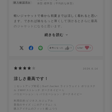
体型:
標準型（平均的な体型）
軽いジャケットで春から初夏までは涼しく着れると思い
ます。できれば袖をもっと薄くして頂けるとさらに最高
のジャケットになると思います。
171cm、60kgでMを購入しましたが、若干ゆったり目
続きを読む
なのでタイトに着たい場合はSでも良かったかもしれま
せん。
参考になった
0
Like!
0
Surf Jacket ライトウェイト ポリエステル 2WAYストレ
ッチ ベージュ
2026.6.14
涼しさ最高です！
｜セットアップ対応｜Surf Jacket ライトウェイト ポリエステ
ル 2WAYストレッチ ダークネイビー L
セットアップで広がる、装いの自由度
バリエーション：L
バリエーション：ダークネイビー
利用目的
:ビジネス,カジュアル
同素材の〈Surf Slacks〉と合わせれば、洗練された大人
普段のサイズ（このアイテム）
:L
のセットアップスタイルに。かしこまりすぎず、ラフすぎ
購入アイテムのフィット感
:ふつう