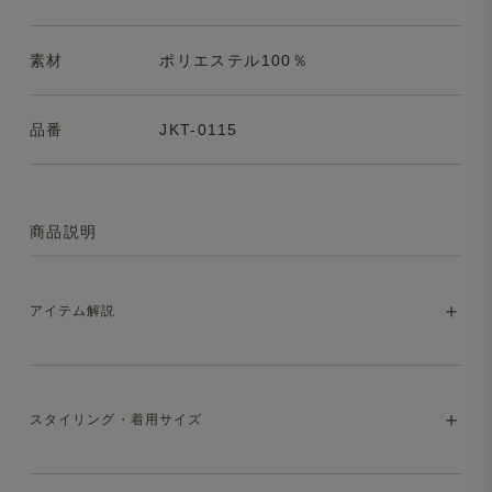
素材
ポリエステル100％
品番
JKT-0115
商品説明
アイテム解説
軽やかに羽織る大人の空気感、新作Surf
スタイリング・着用サイズ
Jacket
大好評の〈Surf Slacks〉と同素材を使い、セットアップ