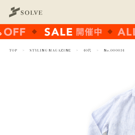
TOP
STYLING MAGAZINE
40代
No.000034