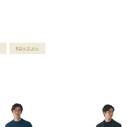
ト
#ローファー