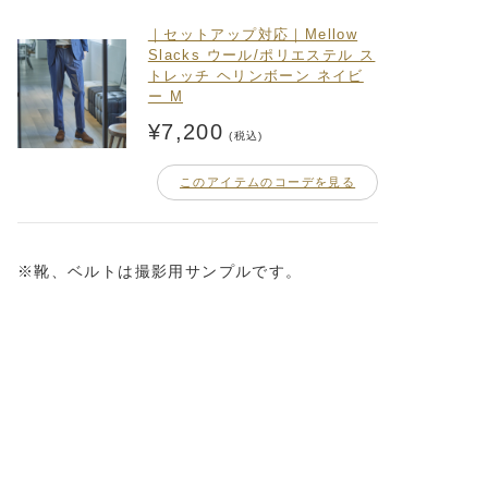
｜セットアップ対応｜Mellow
Slacks ウール/ポリエステル ス
トレッチ ヘリンボーン ネイビ
ー M
¥7,200
(税込)
このアイテムのコーデを見る
※靴、ベルトは撮影用サンプルです。