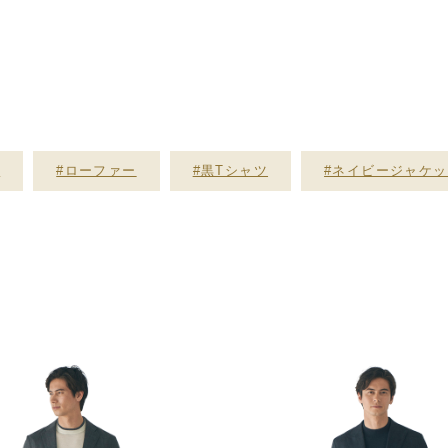
ト
#ローファー
#黒Tシャツ
#ネイビージャケ