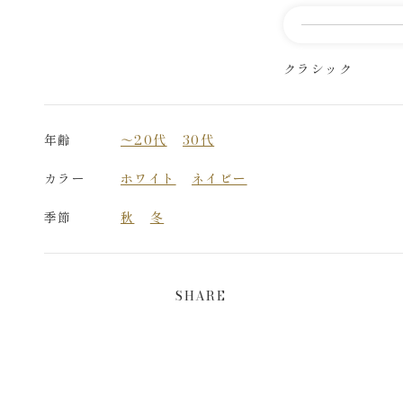
クラシック
年齢
～20代
30代
カラー
ホワイト
ネイビー
季節
秋
冬
SHARE