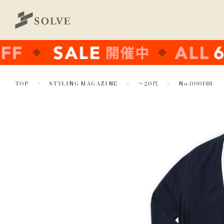
TOP
STYLING MAGAZINE
～20代
No.000188