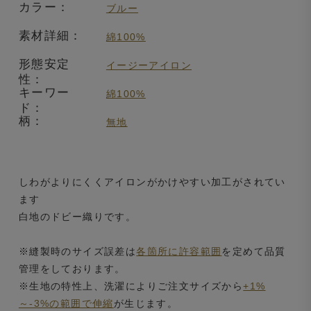
カラー：
ブルー
素材詳細：
綿100%
形態安定
イージーアイロン
性：
キーワー
綿100%
ド：
柄：
無地
しわがよりにくくアイロンがかけやすい加工がされてい
ます
白地のドビー織りです。
※縫製時のサイズ誤差は
各箇所に許容範囲
を定めて品質
管理をしております。
※生地の特性上、洗濯によりご注文サイズから
+1%
～-3%の範囲で伸縮
が生じます。