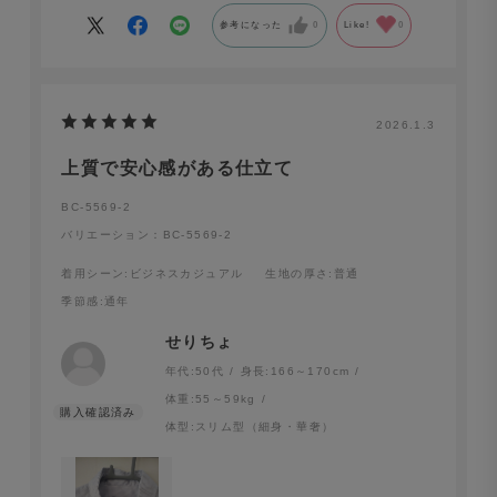
になれました！！
参考になった
0
Like!
0
2026.1.3
上質で安心感がある仕立て
BC-5569-2
バリエーション：BC-5569-2
着用シーン
:ビジネスカジュアル
生地の厚さ
:普通
季節感
:通年
せりちょ
年代:
50代
身長:
166～170cm
体重:
55～59kg
体型:
スリム型（細身・華奢）