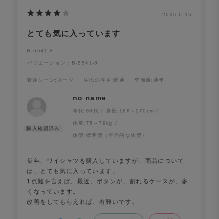
2026.6.15
とても気に入っています
B-5541-8
バリエーション：B-5541-8
着用シーン
:スーツ
生地の厚さ
:普通
季節感
:通年
no name
年代:
60代
身長:
166～170cm
体重:
75～79kg
体型:
標準型（平均的な体型）
長年、ワイシャツを購入していますが、商品について
は、とても気に入っています。
1点難を言えば、最近、ボタンが、割れるケースが、多
くなっています。
改善をしてもらえれば、有難いです。