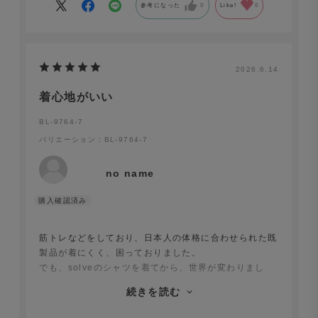
参考になった
0
Like!
0
2026.6.14
着心地がいい
BL-9764-7
バリエーション：BL-9764-7
no name
筋トレなどをしており、日本人の体格に合わせられた既
製品が着にくく、困っておりました。
でも、solveのシャツを着てから、世界が変わりまし
た。
続きを読む
首元が苦しく無いし、胸元も余裕がある。
仕事でもプライベートでも「大人な余裕」を持てるよう