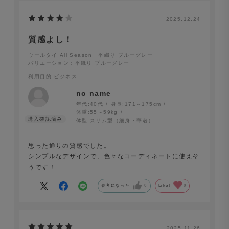
2025.12.24
質感よし！
ウールタイ All Season 平織り ブルーグレー
バリエーション：平織り ブルーグレー
利用目的
:ビジネス
no name
年代:
40代
身長:
171～175cm
体重:
55～59kg
体型:
スリム型（細身・華奢）
思った通りの質感でした。
シンプルなデザインで、色々なコーディネートに使えそ
うです！
参考になった
0
Like!
0
2025.11.26