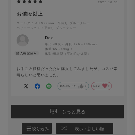
2025.10.31
お値段以上
ウールタイ All Season 平織り ブルーグレー
バリエーション：平織り ブルーグレー
Dee
年代:
40代
身長:
176～180cm
体重:
65～69kg
体型:
標準型（平均的な体型）
お手ごろ価格だったため購入してみましたが、コスパ素
晴らしいと思いました。
参考になった
0
Like!
0
もっと見る
絞り込み
表示：新しい順