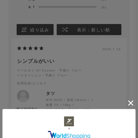
★
1
(0)
絞り込み
表示：新しい順
2026.7.13
シンプルがいい
ウールタイ All Season 平織り ブルー
バリエーション：平織り ブルー
利用目的
:ビジネス
タツ
年代:
60代
身長:
180cm～
体重:
75～79kg
体型:
標準型（平均的な体型）
シルクではなく、ウールで落ち着いた光沢感がありま
す。ボリュームがあるのでノットのディンプルがきれい