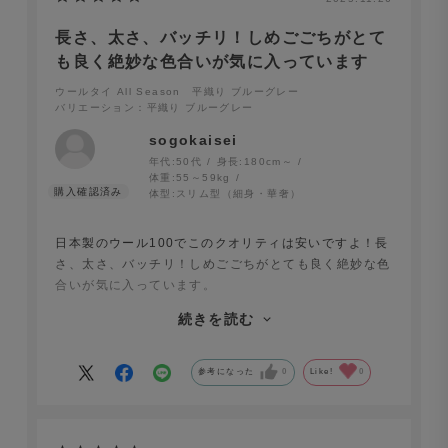
長さ、太さ、バッチリ！しめごごちがとて
も良く絶妙な色合いが気に入っています
ウールタイ All Season 平織り ブルーグレー
バリエーション：平織り ブルーグレー
sogokaisei
年代:
50代
身長:
180cm～
体重:
55～59kg
体型:
スリム型（細身・華奢）
日本製のウール100でこのクオリティは安いですよ！長
さ、太さ、バッチリ！しめごごちがとても良く絶妙な色
合いが気に入っています。
続きを読む
ウール100だと太すぎてしめずらい、長すぎてしめづら
い、というのがよくありますが、そんな事は一切なくと
にかくしめやすい。
参考になった
0
Like!
0
カラーもネイビーだけでも豊富に揃っているのでとても
助かります。また追加しようと思っています！