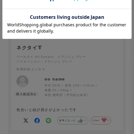
にでます。
参考になった
0
Like!
0
2026.1.20
ネクタイ👔
ウールタイ All Season メランジュ グレー
バリエーション：メランジュ グレー
利用目的
:ビジネス
no name
年代:
50代
身長:
166～170cm
体重:
55～59kg
体型:
標準型（平均的な体型）
色合いと結び易さがよかったです
参考になった
0
Like!
0