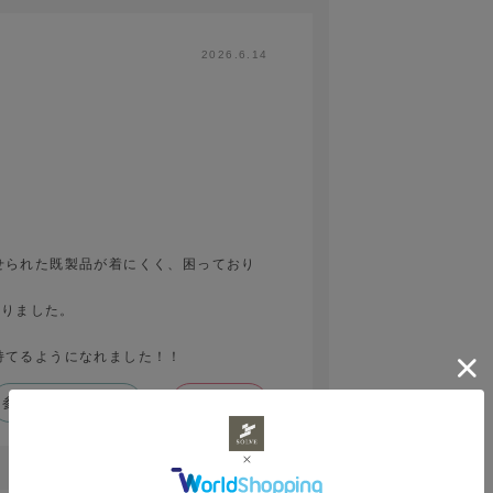
2026.6.14
せられた既製品が着にくく、困っており
わりました。
持てるようになれました！！
参考になった
0
Like!
0