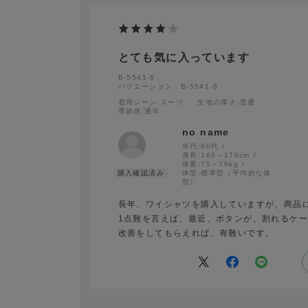
とても気に入っています
B-5541-8
バリエーション：B-5541-8
着用シーン
:スーツ
生地の厚さ
:普通
季節感
:通年
no name
年代:
60代
身長:
166～170cm
体重:
75～79kg
体型:
標準型（平均的な体
型）
長年、ワイシャツを購入していますが、商品
1点難を言えば、最近、ボタンが、割れるケ
改善をしてもらえれば、有難いです。