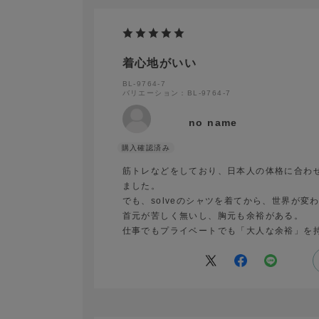
着心地がいい
BL-9764-7
バリエーション：BL-9764-7
no name
筋トレなどをしており、日本人の体格に合わ
ました。
でも、solveのシャツを着てから、世界が変
首元が苦しく無いし、胸元も余裕がある。
仕事でもプライベートでも「大人な余裕」を