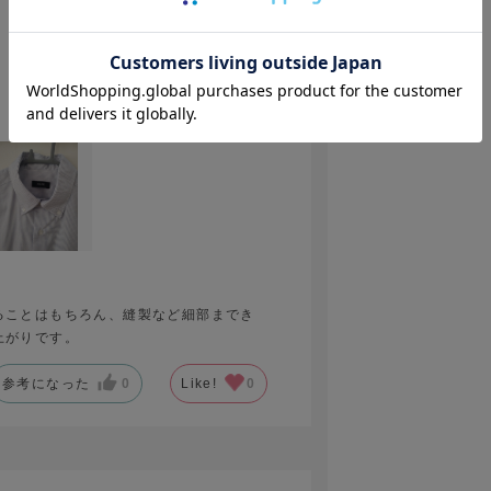
2026.1.3
ることはもちろん、縫製など細部までき
上がりです。
参考になった
0
Like!
0