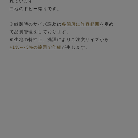
れています
白地のドビー織りです。
※縫製時のサイズ誤差は
各箇所に許容範囲
を定め
て品質管理をしております。
※生地の特性上、洗濯によりご注文サイズから
+1%～-3%の範囲で伸縮
が生じます。