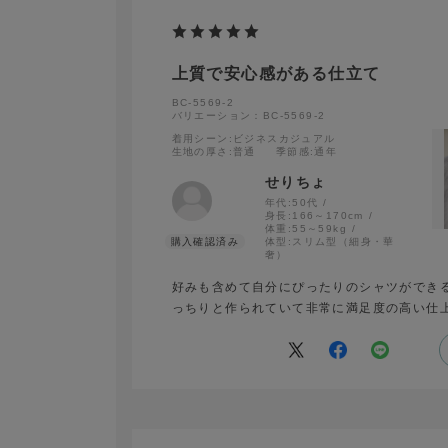
上質で安心感がある仕立て
BC-5569-2
バリエーション：BC-5569-2
着用シーン
:ビジネスカジュアル
生地の厚さ
:普通
季節感
:通年
せりちょ
年代:
50代
身長:
166～170cm
体重:
55～59kg
体型:
スリム型（細身・華
奢）
好みも含めて自分にぴったりのシャツができ
っちりと作られていて非常に満足度の高い仕