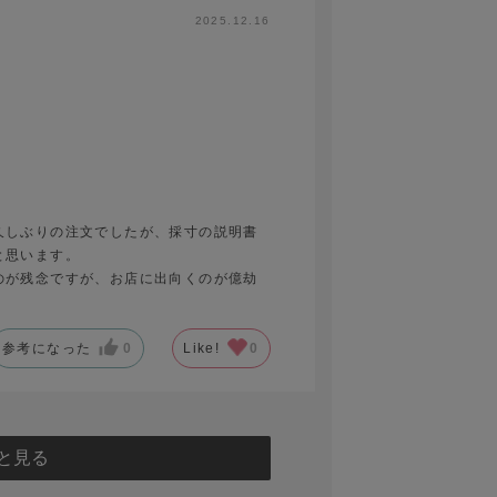
2025.12.16
久しぶりの注文でしたが、採寸の説明書
と思います。
のが残念ですが、お店に出向くのが億劫
参考になった
0
Like!
0
と見る