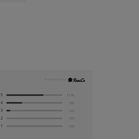
5
(19)
4
(8)
3
(2)
2
(0)
1
(0)