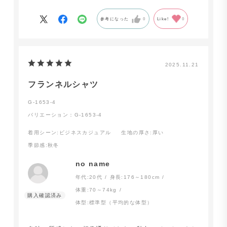
綿100の生地とは異なり暖かいため、これからの季節に
参考になった
0
Like!
0
は重宝します。
これでノンアイロンの生地が発売になったら、また買い
足したいところです。
2025.11.21
フランネルシャツ
G-1653-4
バリエーション：G-1653-4
着用シーン
:ビジネスカジュアル
生地の厚さ
:厚い
季節感
:秋冬
no name
年代:
20代
身長:
176～180cm
体重:
70～74kg
体型:
標準型（平均的な体型）