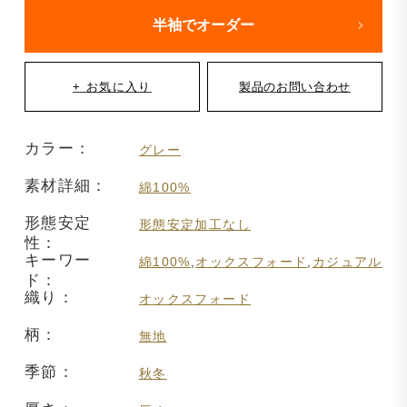
半袖でオーダー
カラー：
グレー
素材詳細：
綿100%
形態安定
形態安定加工なし
性：
キーワー
綿100%
,
オックスフォード
,
カジュアル
ド：
織り：
オックスフォード
柄：
無地
季節：
秋冬