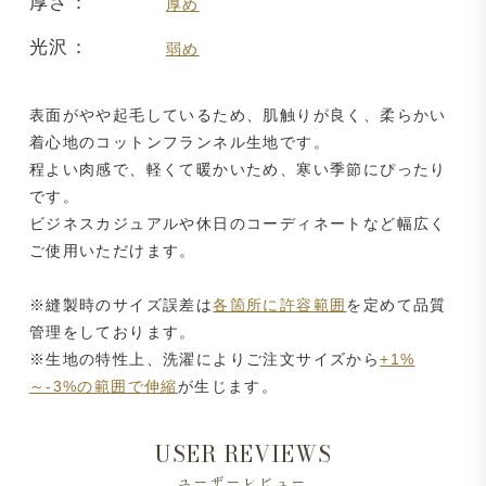
厚さ：
厚め
光沢：
弱め
表面がやや起毛しているため、肌触りが良く、柔らかい
着心地のコットンフランネル生地です。
程よい肉感で、軽くて暖かいため、寒い季節にぴったり
です。
ビジネスカジュアルや休日のコーディネートなど幅広く
ご使用いただけます。
※縫製時のサイズ誤差は
各箇所に許容範囲
を定めて品質
管理をしております。
※生地の特性上、洗濯によりご注文サイズから
+1%
～-3%の範囲で伸縮
が生じます。
USER REVIEWS
ユーザーレビュー