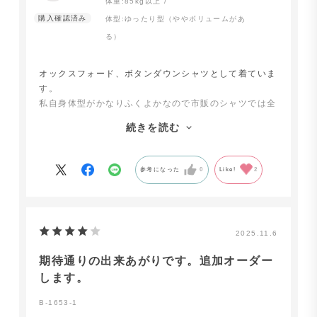
体重:
85kg以上
体型:
ゆったり型（ややボリュームがあ
る）
オックスフォード、ボタンダウンシャツとして着ていま
す。
私自身体型がかなりふくよかなので市販のシャツでは全
くサイズ感があいません。
続きを読む
最初に自らの身体のサイズを測り、少し余裕を持たせて
サイズを指定して注文したらほぼドンピシャのサイズ。
そこから少しカスタマイズして今は完璧にフィットして
参考になった
0
Like!
2
います。
注文から到着までが早いのもお気に入りポイントです。
2025.11.6
期待通りの出来あがりです。追加オーダー
します。
B-1653-1