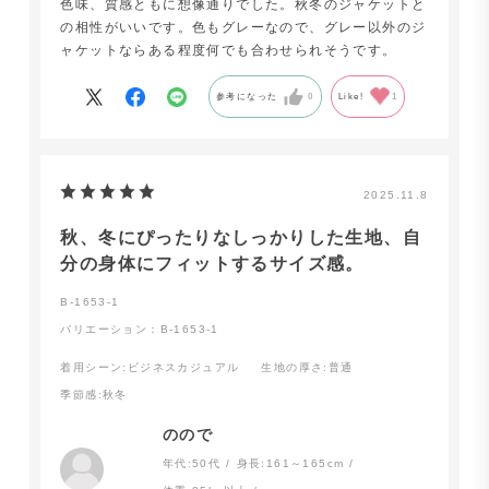
色味、質感ともに想像通りでした。秋冬のジャケットと
の相性がいいです。色もグレーなので、グレー以外のジ
ャケットならある程度何でも合わせられそうです。
参考になった
0
Like!
1
2025.11.8
秋、冬にぴったりなしっかりした生地、自
分の身体にフィットするサイズ感。
B-1653-1
バリエーション：B-1653-1
着用シーン
:ビジネスカジュアル
生地の厚さ
:普通
季節感
:秋冬
のので
年代:
50代
身長:
161～165cm