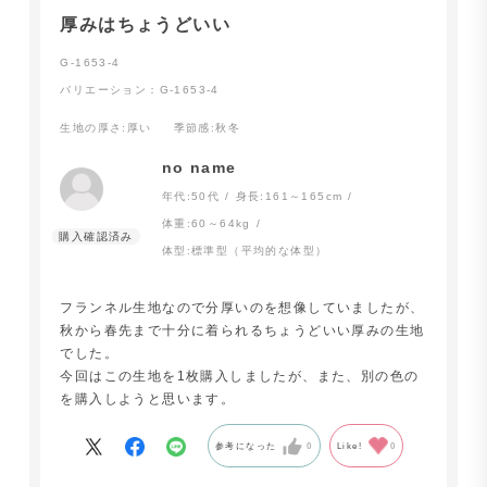
厚みはちょうどいい
G-1653-4
バリエーション：G-1653-4
生地の厚さ
:厚い
季節感
:秋冬
no name
年代:
50代
身長:
161～165cm
体重:
60～64kg
体型:
標準型（平均的な体型）
フランネル生地なので分厚いのを想像していましたが、
秋から春先まで十分に着られるちょうどいい厚みの生地
でした。
今回はこの生地を1枚購入しましたが、また、別の色の
を購入しようと思います。
参考になった
0
Like!
0