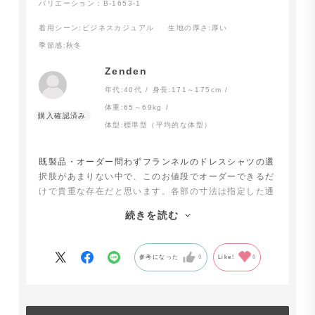
バリエーション：B-1653-1
着用シーン
:ビジネスカジュアル
生地の厚さ
:厚い
季節感
:秋冬
Zenden
年代:
40代
身長:
171～175cm
体重:
65～69kg
体型:
標準型（平均的な体型）
既製品・オーダー問わずフランネルのドレスシャツの選
択肢があまりない中で、このお値段でオーダーできるだ
けで貴重な存在だと思います。各部の寸法は指定した通
りでした。縫製については素人なのでよく分かりません
続きを読む
が、パッと見て分かるような不備はありません。あと2
枚ほど追加でオーダーしようと思います。あとは、今用
意していただいているフランネルの生地は比較的濃い色
参考になった
0
Like!
0
が多いので、今回頂いたものよりももっと薄いサックス
ブルーとか、ベージュ・エクリュのような色があれば、
来年もまたオーダーさせていただきたいとも思いまし
た。