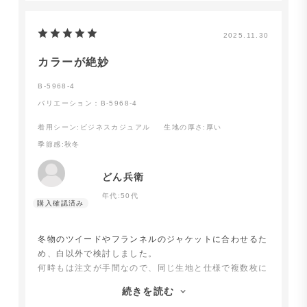
2025.11.30
カラーが絶妙
B-5968-4
バリエーション：B-5968-4
着用シーン
:ビジネスカジュアル
生地の厚さ
:厚い
季節感
:秋冬
どん兵衛
年代:
50代
冬物のツイードやフランネルのジャケットに合わせるた
め、白以外で検討しました。
何時もは注文が手間なので、同じ生地と仕様で複数枚に
してましたが、色付き生地はカラーが絶妙で１種類には
続きを読む
絞りきれず、色違いで3枚を頼みました。