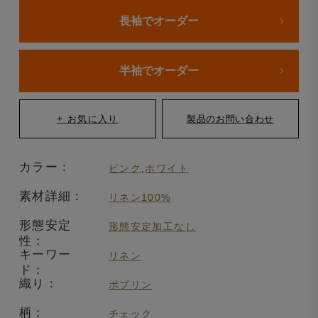
長袖でオーダー
半袖でオーダー
カラー：
ピンク
,
ホワイト
素材詳細：
リネン100%
形態安定
形態安定加工なし
性：
キーワー
リネン
ド：
織り：
ポプリン
柄：
チェック