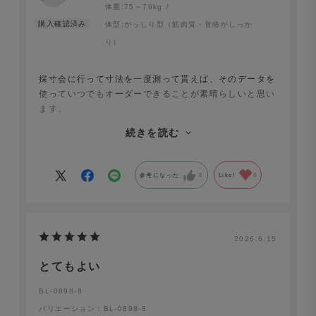
体重:
75～79kg
体型:
がっしり型（筋肉質・骨格がしっか
り）
採寸会に行って寸法を一度測って貰えば、そのデータを
使っていつでもオーダーできることが素晴らしいと思い
ます。
続きを読む
中国の工場で縫製されて郵送されてきますが、丁寧に梱
包されており、悪い印象は皆無です。
参考になった
0
Like!
0
一度、検品漏れと思われる縫製の不具合がありました
が、サポート窓口に問い合わせをしたら、新しい商品の
作り直しをして貰えました。
2026.6.15
とてもよい
BL-0898-8
バリエーション：BL-0898-8