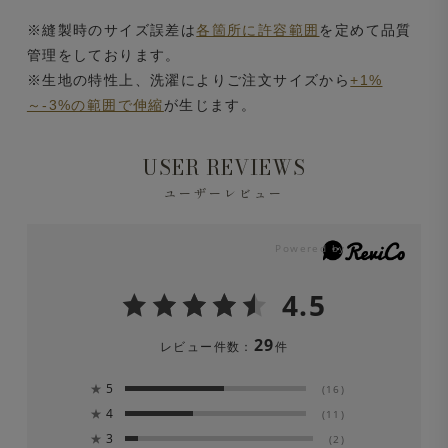
※縫製時のサイズ誤差は
各箇所に許容範囲
を定めて品質
管理をしております。
※生地の特性上、洗濯によりご注文サイズから
+1%
～-3%の範囲で伸縮
が生じます。
USER REVIEWS
ユーザーレビュー
4.5
29
レビュー件数：
件
★
5
(16)
★
4
(11)
★
3
(2)