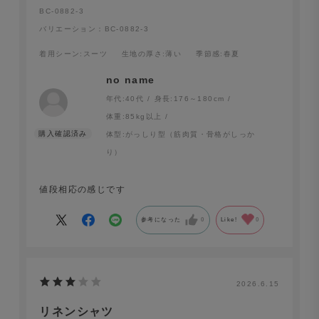
BC-0882-3
バリエーション：BC-0882-3
着用シーン
:スーツ
生地の厚さ
:薄い
季節感
:春夏
no name
年代:
40代
身長:
176～180cm
体重:
85kg以上
体型:
がっしり型（筋肉質・骨格がしっか
り）
値段相応の感じです
参考になった
0
Like!
0
2026.6.15
リネンシャツ