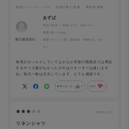
着用シーン
:カジュアル
生地の厚さ
:普通
季節感
:春夏
あずぱ
年代:
50代
身長:
176～180cm
体重:
80～84kg
体型:
がっしり型（筋肉質・骨格がしっか
り）
体系ががっちりしていてなかなか市販の既製品では満足
するサイズ感がなかったがやはりオーダーは違います
ね。毎月一枚は注文しています。とても感謝です。
参考になった
0
Like!
0
2026.6.15
リネンシャツ