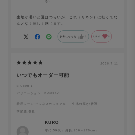
る）
生地が暑いと夏はつらいが、これ（リネン）は軽くてな
んとなく涼しく感じます。
参考になった
0
Like!
0
2026.7.11
いつでもオーダー可能
B-0898-1
バリエーション：B-0898-1
着用シーン
:ビジネスカジュアル
生地の厚さ
:普通
季節感
:春夏
KURO
年代:
50代
身長:
166～170cm