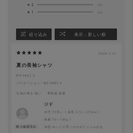
★
2
(0)
★
1
(0)
絞り込み
表示：新しい順
2026.7.17
夏の長袖シャツ
BS-0881-3
バリエーション：BS-0881-3
生地の厚さ
:薄い
季節感
:春夏
ジド
年代:
70代～
身長:
171～175cm
体重:
70～74kg
体型:
ゆったり型（ややボリュームがあ