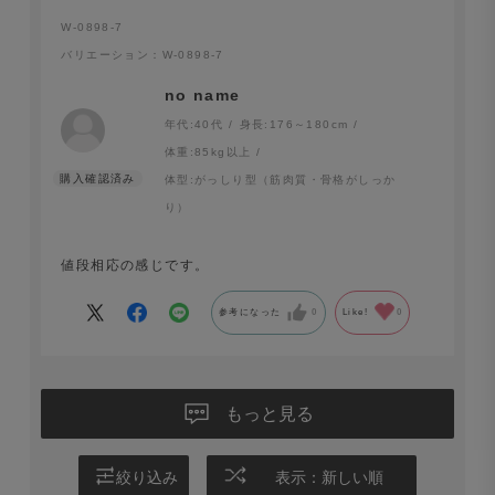
W-0898-7
バリエーション：W-0898-7
no name
年代:
40代
身長:
176～180cm
体重:
85kg以上
体型:
がっしり型（筋肉質・骨格がしっか
り）
値段相応の感じです。
参考になった
0
Like!
0
もっと見る
絞り込み
表示：新しい順