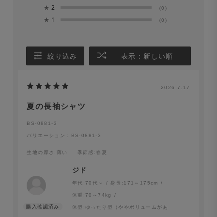
★
2
(0)
★
1
(0)
絞り込み
表示：新しい順
2026.7.17
夏の長袖シャツ
BS-0881-3
バリエーション：BS-0881-3
生地の厚さ
:薄い
季節感
:春夏
ジド
年代:
70代～
身長:
171～175cm
体重:
70～74kg
体型:
ゆったり型（ややボリュームがあ