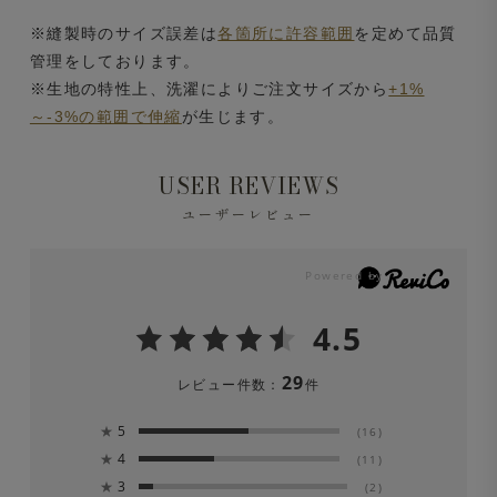
※縫製時のサイズ誤差は
各箇所に許容範囲
を定めて品質
管理をしております。
※生地の特性上、洗濯によりご注文サイズから
+1%
～-3%の範囲で伸縮
が生じます。
USER REVIEWS
ユーザーレビュー
4.5
29
レビュー件数：
件
★
5
(16)
★
4
(11)
★
3
(2)