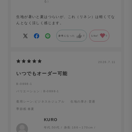
る）
生地が暑いと夏はつらいが、これ（リネン）は軽くてな
んとなく涼しく感じます。
参考になった
0
Like!
0
2026.7.11
いつでもオーダー可能
B-0898-1
バリエーション：B-0898-1
着用シーン
:ビジネスカジュアル
生地の厚さ
:普通
季節感
:春夏
KURO
年代:
50代
身長:
166～170cm