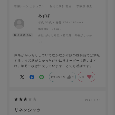
着用シーン
:カジュアル
生地の厚さ
:普通
季節感
:春夏
あずぱ
年代:
50代
身長:
176～180cm
体重:
80～84kg
体型:
がっしり型（筋肉質・骨格がしっか
り）
体系ががっちりしていてなかなか市販の既製品では満足
するサイズ感がなかったがやはりオーダーは違います
ね。毎月一枚は注文しています。とても感謝です。
参考になった
0
Like!
0
2026.6.15
リネンシャツ