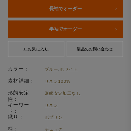
長袖でオーダー
半袖でオーダー
カラー：
ブルー
,
ホワイト
素材詳細：
リネン100%
形態安定
形態安定加工なし
性：
キーワー
リネン
ド：
織り：
ポプリン
柄：
チェック