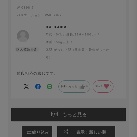
W-0898-7
バリエーション：W-0898-7
no name
年代:
40代
身長:
176～180cm
体重:
85kg以上
体型:
がっしり型（筋肉質・骨格がしっか
り）
値段相応の感じです。
参考になった
0
Like!
0
もっと見る
絞り込み
表示：新しい順