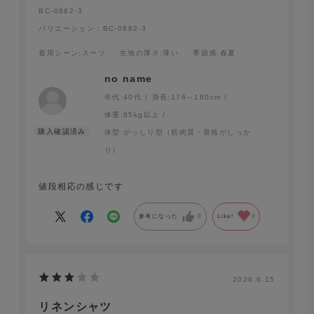
BC-0882-3
バリエーション：BC-0882-3
着用シーン
:スーツ
生地の厚さ
:薄い
季節感
:春夏
no name
年代:
40代
身長:
176～180cm
体重:
85kg以上
体型:
がっしり型（筋肉質・骨格がしっか
り）
値段相応の感じです
参考になった
0
Like!
0
2026.6.15
リネンシャツ