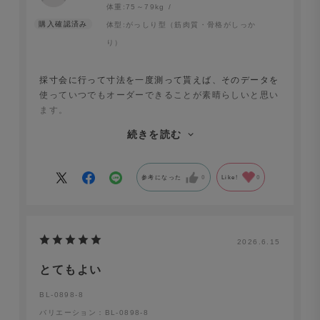
体重:
75～79kg
体型:
がっしり型（筋肉質・骨格がしっか
り）
採寸会に行って寸法を一度測って貰えば、そのデータを
使っていつでもオーダーできることが素晴らしいと思い
ます。
続きを読む
中国の工場で縫製されて郵送されてきますが、丁寧に梱
包されており、悪い印象は皆無です。
参考になった
0
Like!
0
一度、検品漏れと思われる縫製の不具合がありました
が、サポート窓口に問い合わせをしたら、新しい商品の
作り直しをして貰えました。
2026.6.15
とてもよい
BL-0898-8
バリエーション：BL-0898-8