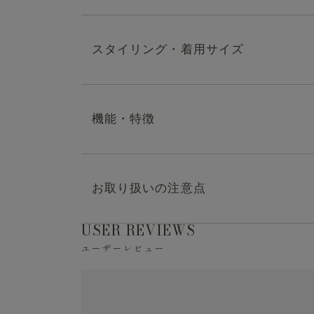
スタイリング・着用サイズ
ウール混の秋冬用スラッ
ヘリンボーン柄の、軽くミルドされた暖かみ
機能・特徴
ックなデザインながら、ストレッチ性、防シ
充実。ウエストのドローコードは、外側、内
ディネートに合わせて着こなしを変化させる
・マシンウォッシャブル（洗濯方法はお取り
お取り扱いの注意点
・model:175cm/65kg。
・ストレッチ
USER REVIEWS
ジャケットと合わせて楽
ユーザーレビュー
※液温は30℃を限度とし、洗濯機で非常に弱
応
・防シワ性
※洗濯の際は中性洗剤を使用し、必ずネット
同素材の『
Mellow Jacket ウール/ポリ