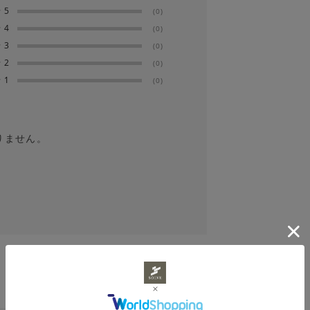
★
5
(0)
してください。漂白剤は絶対に使用しない
★
4
(0)
★
3
(0)
★
2
(0)
る場合があります。洗濯後は形を整えてす
★
1
(0)
りません。