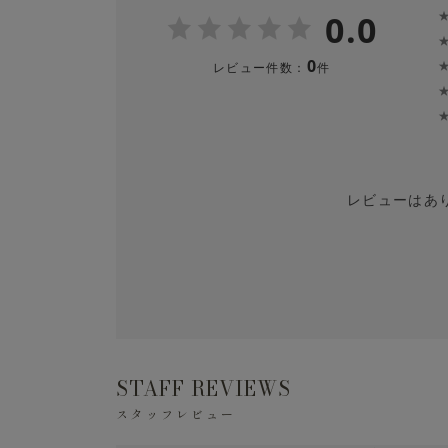
ば、スマートなセットアップスタイルに。
0.0
※色移りの可能性がありますので、単品洗を
でください。
0
レビュー件数：
件
※長時間濡れたままにしておくと、色が落ち
ぐに日陰で平干しにしてください。
レビューはあ
STAFF REVIEWS
スタッフレビュー