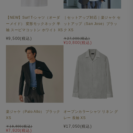
【NEW】Surf T-シャツ（オーダ
｜セットアップ対応｜楽ジャケ セ
ーメイド） 変形モックネック 半
ットアップ（San Jose）ブラッ
袖 スーピマコットン ホワイト XS
ク XS
¥9,500(税込)
￥27,000(税込)
¥10,800(税込)
楽ジャケ（Palo Alto） ブラック
オープンカラーシャツ リネン グ
XS
レー 長袖 XS
¥17,050(税込)
￥19,800(税込)
¥7,920(税込)