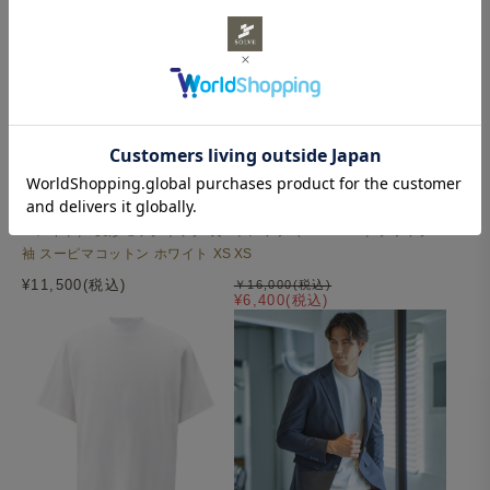
Surf Polo（オーダーメイド） 長袖 ※近日発売予定
シワになりづらいSOLVEオリジナル生地
【NEW】Surf T-シャツ（オーダ
｜セットアップ対応｜楽スラ セッ
ーメイド） 変形モックネック 長
トアップ（San Jose）ブラック
滑らかな肌触りと上質な光沢を備えたスーピマコットン生
袖 スーピマコットン ホワイト XS
XS
地に、イージーケア加工を施しています。
¥11,500(税込)
￥16,000(税込)
シワになりにくく、着用中はもちろん、洗濯後も美しい表
¥6,400(税込)
情を保ちます。
着心地と見た目のどちらも妥協しない、SOLVEオリジナ
ルの素材です。
※
Surf T-シャツ（オーダーメイド）
と同様の生地を使用
しています。