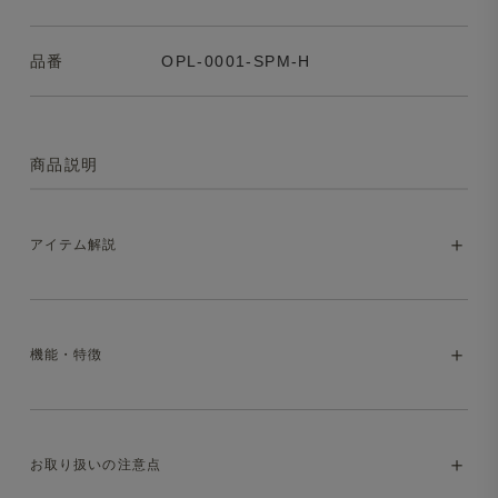
品番
OPL-0001-SPM-H
商品説明
アイテム解説
夏の装いにちょうどいい、オーダーメイドの
機能・特徴
ポロシャツ
Tシャツとパンツが定番になりがちな夏のスタイルに、も
・マシンウォッシャブル（洗濯方法はお取り扱いの注意点
うひとつの選択肢としておすすめしたいポロシャツ。
お取り扱いの注意点
をご参照ください）
シャツの品の良さとTシャツの快適さを兼ね備え、夏のビ