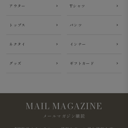
アウター
Tシャツ
トップス
パンツ
ネクタイ
インナー
カッタウェイ：ショートワイドより襟の開きが大きく、首
グッズ
ギフトカード
元がすっきりと見えるカッタウェイカラー。開放感があり
ながらも上品な印象で、程よい華やかさが魅力の襟型で
す。
MAIL MAGAZINE
メールマガジン購読