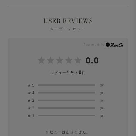
ジネスカジュアルにちょうど良い一着です。
・イージーケア
きちんと感とリラックスした着心地の両方を備え、シーン
※液温は40℃を限度とし、洗濯機で弱い洗濯処理ができ
USER REVIEWS
を問わず快適に着用いただけます。
ます。
・ストレッチ
ユーザーレビュー
サイズやデザインは体型やお好みに合わせて調整可能。着
心地の良さはもちろん、見た目にもすっきりとした洗練さ
※洗濯の際は中性洗剤を使用し、必ずネットに入れて洗っ
・ソフトで滑らかな肌触り
れた印象に仕上がります。
てください。
0.0
※漂白剤は絶対に使用しないでください。
0
レビュー件数：
件
※洗濯後は形を整えてすぐに日陰でつり干しにしてくださ
★
5
(0)
い。
★
4
(0)
★
3
(0)
★
2
(0)
★
1
(0)
レビューはありません。