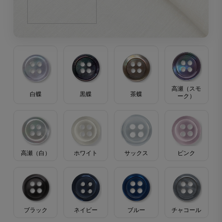
高瀬（スモ
茶蝶
黒蝶
白蝶
ーク）
高瀬（白）
ホワイト
サックス
ピンク
ブラック
ブルー
ネイビー
チャコール