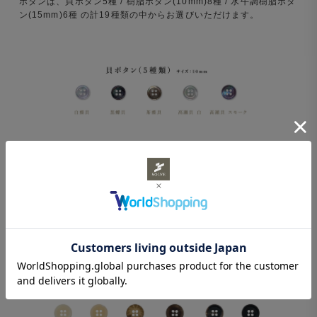
ボタンは、貝ボタン5種 / 樹脂ボタン(10mm)8種 / 水牛調樹脂ボタ
ン(15mm)6種 の計19種類の中からお選びいただけます。