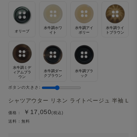
水牛調ホワ
水牛調アイ
水牛調ライ
オリーブ
イト
ボリー
トブラウン
水牛調ミデ
水牛調ダー
水牛調ブラ
ィアムブラ
クブラウン
ック
ウン
ボタンの大きさ:
シャツアウター リネン ライトベージュ 半袖 L
￥17,050
価格：
(税込)
送料：無料