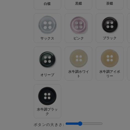
茶蝶
黒蝶
白蝶
ブラック
サックス
ピンク
水牛調ホワイ
水牛調アイボ
オリーブ
ト
リー
水牛調ブラッ
ク
ボタンの大きさ: