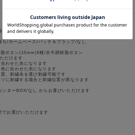
扱っているセミワイドとは異なる、カジュ
落ち/ホームベース/パッチ＆フラップ/なし
脂ボタン(10mm)8種/水牛調樹脂ボタン
いただけます
に合わせた糸になります
の色に合わせた糸になります
位置、刺繍糸を選び刺繍可能です
ツに刺繍する場合と刺繍位置が異なります
センターBOX/なし からお選びいただけます
の間でお選びいただけます