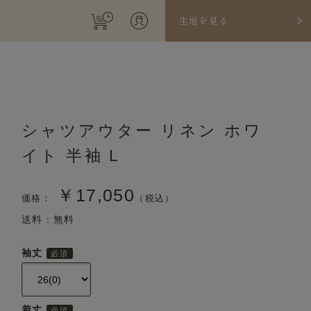
生地を見る
シャツアウター リネン ホワ
イト 半袖 L
￥17,050
価格：
（税込）
送料：無料
袖丈
着丈