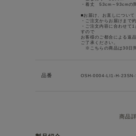
・着丈 53cm～93cm
■お届け、お直しについて
・ご注文からお届けまで
・ご注文内容に合わせて1
すので
お客様のご都合による返
ご了承ください。
※こちらの商品は30日
品番
OSH-0004-LI1-H-23SN
商品