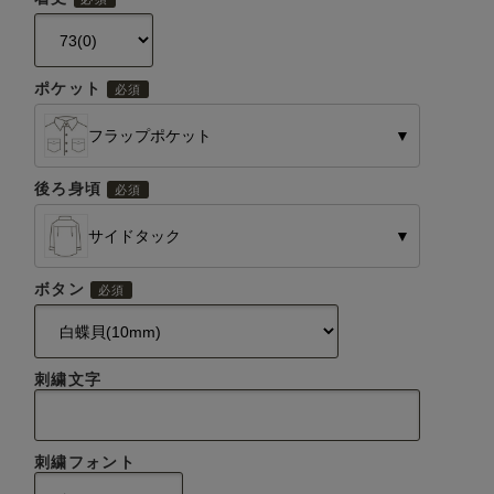
ポケット
フラップポケット
▼
後ろ身頃
サイドタック
▼
ボタン
刺繍文字
刺繍フォント