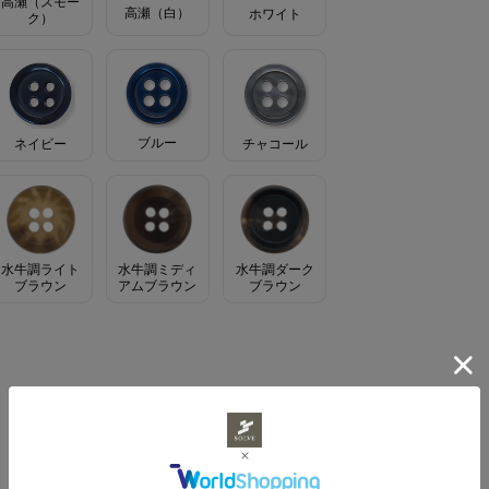
高瀬（スモー
高瀬（白）
ホワイト
ク）
ブルー
ネイビー
チャコール
水牛調ライト
水牛調ミディ
水牛調ダーク
ブラウン
アムブラウン
ブラウン