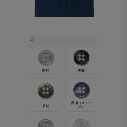
黒蝶
白蝶
高瀬（スモー
茶蝶
ク）