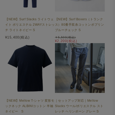
【NEW】Surf Slacks ライトウェ
【NEW】Surf Boxers（トランク
イト ポリエステル 2WAYストレッ
ス）80番手双糸コットンポプリン
チ ライトネイビー S
ブルーチェック S
¥15,400(税込)
￥5,500(税込)
¥2,200(税込)
【NEW】Mellow T-シャツ 変形モ
｜セットアップ対応｜Mellow
ックネック ALBINIコットン 半袖
Slacks ウール/ポリエステル スト
ネイビー S
レッチ ヘリンボーン グレー S