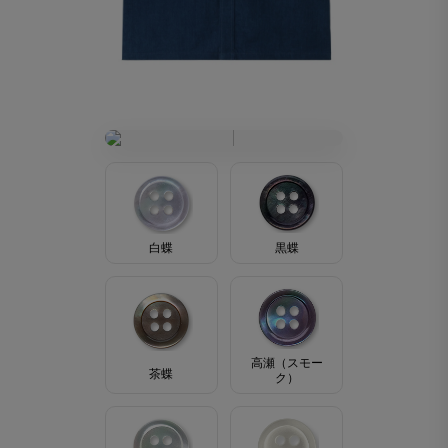
黒蝶
白蝶
高瀬（スモー
茶蝶
ク）