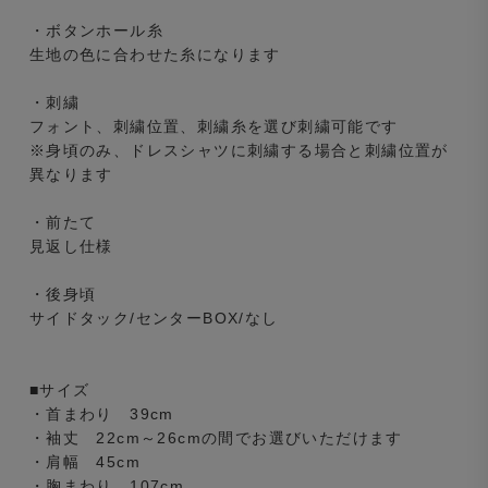
・ボタンホール糸
生地の色に合わせた糸になります
・刺繍
フォント、刺繍位置、刺繍糸を選び刺繍可能です
※身頃のみ、ドレスシャツに刺繍する場合と刺繍位置が
異なります
・前たて
見返し仕様
・後身頃
サイドタック/センターBOX/なし
■サイズ
・首まわり 39cm
・袖丈 22cm～26cmの間でお選びいただけます
・肩幅 45cm
・胸まわり 107cm