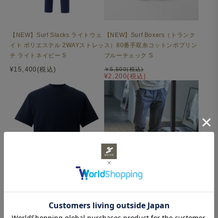
【NEW】Surf Slacks ライトウェ
【NEW】Surf Boxers（トランク
イト ポリエステル 2WAYストレッ
ス）80番手双糸コットンポプリン
チ ライトネイビー S
ブルーチェック S
¥15,400(税込)
￥5,500(税込)
¥2,200(税込)
【NEW】Mellow T-シャツ 変形モ
｜セットアップ対応｜Mellow
ックネック ALBINIコットン 半袖
Slacks ウール/ポリエステル スト
ネイビー S
レッチ ヘリンボーン グレー S