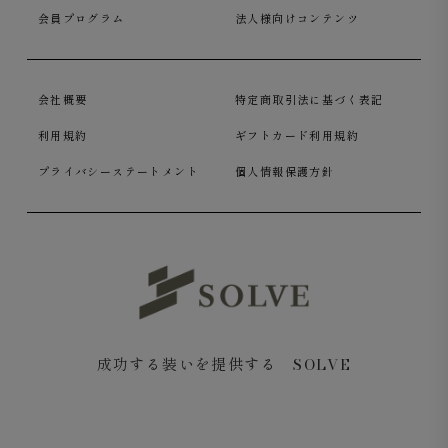
会員プログラム
法人様向けコンテンツ
あり、ジャケットと合わせれば一気にシックな着こなし
に。
会社概要
特定商取引法に基づく表記
利用規約
ギフトカード利用規約
プライバシーステートメント
個人情報保護方針
成功する装いを提供する SOLVE