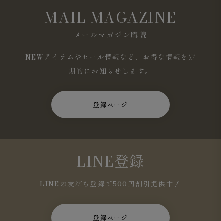
MAIL MAGAZINE
メールマガジン購読
NEWアイテムやセール情報など、お得な情報を定
期的にお知らせします。
登録ページ
LINE登録
ホワイト
はどんなアイテムとも合わせやすく、一枚は持っ
ておきたい王道カラーです。
LINEの友だち登録で500円割引提供中！
登録ページ