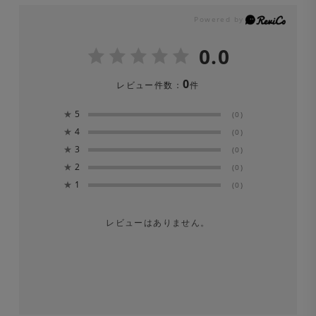
※洗濯の際は中性洗剤を使用し、必ずネットに入れて洗っ
・ALBINI原料
てください。
※着丈は同じです。
0.0
・リラックスフィット
※色移りの可能性がありますので、単品洗いをしてくださ
0
レビュー件数：
件
い。漂白剤は絶対に使用しないでください。
★
5
(0)
※長時間濡れたままにしておくと、色が落ちる場合があり
★
4
(0)
ます。洗濯後は形を整えてすぐに日陰でつり干しにしてく
★
3
(0)
★
2
ださい。
(0)
★
1
(0)
※ひっかかり(ひっかけ)にご注意ください。
レビューはありません。