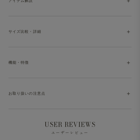
アイテム解説
ビジネス用モックネックTシャツ〈ワイドフィ
サイズ比較・詳細
ット〉
SOLVEで定番展開している
「Mellow T-シャツ 変形モッ
＜
「Mellow T-シャツ 変形モックネック ALBINIコットン
クネック」
をベースに、身幅や肩幅などのボディサイズを
機能・特徴
半袖」
とのシルエットの違い＞
ワンサイズ分ゆとりのある設計にアップデート。 ジャケ
「Mellow T-シャツ ワイドフィット 変形モックネック
ットとの相性が良くビジネスシーンできっちり見える点は
ALBINIコットン 半袖」
は横方向にゆとりを持たせてお
そのままに、今の気分に合う、少しリラックスしたサイズ
・マシンウォッシャブル（洗濯方法はお取り扱いの注意点
り、よりカジュアルなシーンにも取り入れやすいデザイン
感にしました。
お取り扱いの注意点
をご参照ください）
です。
従来どおり少し短めの着丈設計により、裾まわりはダブつ
きにくく、すっきりとした印象はキープ。ビジネスカジュ
・ストレッチ
※液温は40℃を限度とし、洗濯機で弱い洗濯処理ができ
アルはもちろん、程よく力の抜けたジャケットスタイルに
USER REVIEWS
ます。
も取り入れやすい一着です。
・日本製
ユーザーレビュー