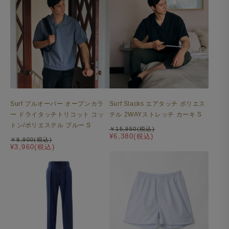
Surf プルオーバー オープンカラ
Surf Slacks エアタッチ ポリエス
ー ドライタッチトリコット コッ
テル 2WAYストレッチ カーキ S
トン/ポリエステル ブルー S
￥15,950(税込)
¥6,380(税込)
￥9,900(税込)
¥3,960(税込)
Mellow T-シャツ ワイドフィット 変形モックネック
ALBINIコットン 半袖 ブラック