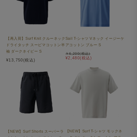
も品良く決まり、もちろんジャケットとの相性も抜群。ア
ウター着用時には襟元の汚れもカバーしてくれます。
※首まわりのサイズは
「Mellow T-シャツ 変形モックネッ
ク」
と同じです。
【再入荷】Surf Knit クルーネック
Sail T-シャツ Vネック イージーケ
ドライタッチ スーピマコットン半
アコットン ブルー S
袖 ダークネイビー S
￥6,200(税込)
¥2,480(税込)
¥13,750(税込)
【NEW】Surf T-シャツ モックネ
【NEW】Surf Shorts スーパーラ