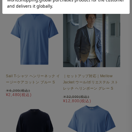
¥8,800(税込)
￥18,000(税込)
¥7,200(税込)
Mellow T-シャツ ワイドフィット 変形モックネック
ALBINIコットン 半袖 ブルーグレー
Sail T-シャツ ヘンリーネック イ
｜セットアップ対応｜Mellow
ジャケットなど、アウターと合わせることに
ージーケアコットン ブルー S
Jacket ウール/ポリエステル スト
レッチ ヘリンボーン グレー S
特化したネックデザイン
￥6,200(税込)
¥2,480(税込)
￥32,000(税込)
高めの襟巾が上品な印象の首元は、後ろ襟にかけてリブが
¥12,800(税込)
高くなるように設計された変形モックネック仕様。首まわ
りに程よい高さと締まりを持たせることで、Tシャツでも
大人らしい洗練された印象を作り出します。 一枚で着て