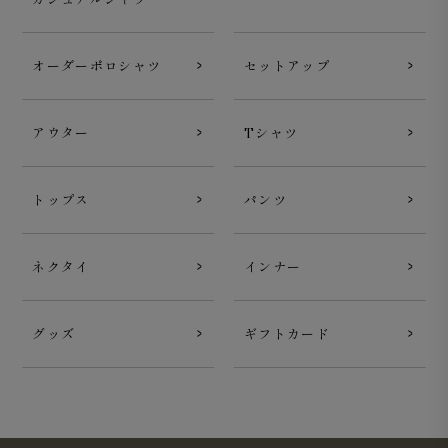
オーダーポロシャツ
セットアップ
自然な光沢と滑らかさがある天然素材
原綿は貴重なUSAピュアオーガニックコットンです。信頼
アウター
Tシャツ
度が高いトレーサビリティシステムを採用して生産されて
おり、原産地が科学的に証明可能な長綿原料をAlbini社の
トップス
パンツ
紡績部門が糸にしております。 専用機械で綿花収穫をし
ているため、コンタミの混入も非常に少なく、綺麗な生地
感と上質なタッチが特徴の生地です。
ネクタイ
インナー
※天然繊維特有のネップ等が目立つ場合がありますが、素
材特性としてご理解をお願いします。
グッズ
ギフトカード