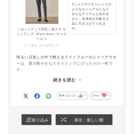
Tシャツやリネンシャツの
ようなカジュアルになり
がちなアイテムと合わせ
ると、全体的な印象を上
品に引き上げてくれま
す。
｜セットアップ対応｜楽スラ セ
ットアップ（Palo Alto）チャコ
ール L
L
チャコールグレー
明るい日差しの中で映えるライトブルーのシャツアウタ
ーは、夏の軽やかなスタイリングにぴったりの一枚で
す。
オーダーできるので、程よくゆとりのあるシルエットで
続きを読む
仕立てました。
スラックスと合わせると、ほどよい抜け感がありながら
も上品さを感じさせる、大人のリラックススタイルが完
参考になった
0
Like!
0
成します。
絞り込み
表示：新しい順