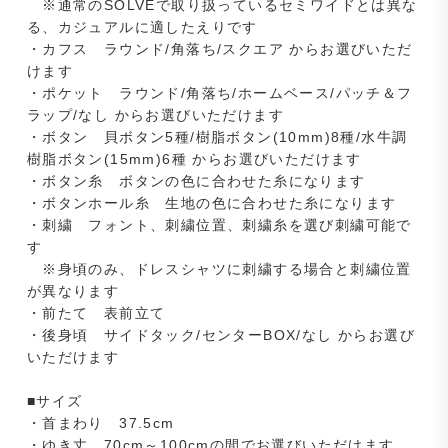
※通常のSOLVEで取り扱っているセミワイドとは異な
る、カジュアルに適したえりです
・カフス ラウンド/角落ち/スクエア からお選びいただ
けます
・ポケット ラウンド/角落ち/ホームベース/パッチ＆フ
ラップ/なし からお選びいただけます
・ボタン 貝ボタン5種/樹脂ボタン(10mm)8種/水牛調
樹脂ボタン(15mm)6種 からお選びいただけます
・ボタン糸 ボタンの色に合わせた糸になります
・ボタンホール糸 生地の色に合わせた糸になります
・刺繍 フォント、刺繍位置、刺繍糸を選び刺繍可能で
す
※身頃のみ、ドレスシャツに刺繍する場合と刺繍位置
が異なります
・前たて 表前立て
・後身頃 サイドタック/センターBOX/なし からお選び
いただけます
■サイズ
・首まわり 37.5cm
・ゆき丈 70cm～100cmの間でお選びいただけます