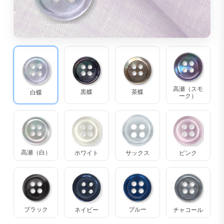
高瀬（スモ
茶蝶
黒蝶
白蝶
ーク）
高瀬（白）
ホワイト
サックス
ピンク
ブラック
ブルー
ネイビー
チャコール