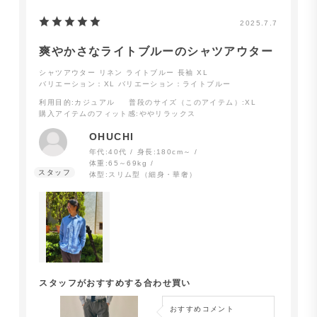
2025.7.7
爽やかさなライトブルーのシャツアウター
シャツアウター リネン ライトブルー 長袖 XL
バリエーション：XL
バリエーション：ライトブルー
利用目的
:カジュアル
普段のサイズ（このアイテム）
:XL
購入アイテムのフィット感
:ややリラックス
OHUCHI
年代:
40代
身長:
180cm～
体重:
65～69kg
体型:
スリム型（細身・華奢）
スタッフがおすすめする合わせ買い
おすすめコメント