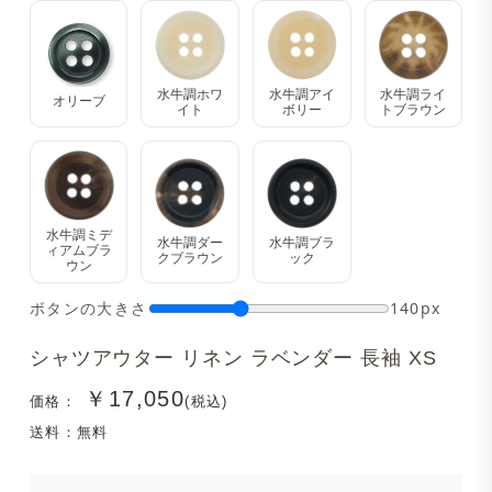
水牛調ホワ
水牛調アイ
水牛調ライ
オリーブ
イト
ボリー
トブラウン
水牛調ミデ
水牛調ダー
水牛調ブラ
ィアムブラ
クブラウン
ック
ウン
ボタンの大きさ
140px
シャツアウター リネン ラベンダー 長袖 XS
￥17,050
価格：
(税込)
送料：無料