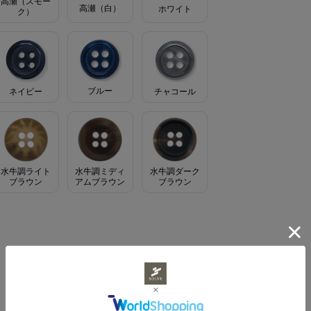
高瀬（スモー
高瀬（白）
ホワイト
ク）
ブルー
ネイビー
チャコール
水牛調ライト
水牛調ミディ
水牛調ダーク
ブラウン
アムブラウン
ブラウン