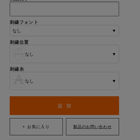
刺繍フォント
なし
▼
刺繍位置
なし
▼
刺繍糸
なし
▼
追 加