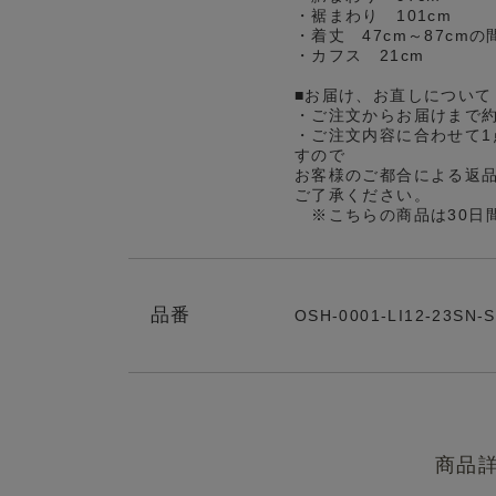
・裾まわり 101cm
・着丈 47cm～87cm
・カフス 21cm
■お届け、お直しについて
・ご注文からお届けまで
・ご注文内容に合わせて1
すので
お客様のご都合による返
ご了承ください。
※こちらの商品は30日
品番
OSH-0001-LI12-23SN-
商品