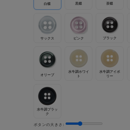
茶蝶
黒蝶
白蝶
ブラック
サックス
ピンク
水牛調ホワイ
水牛調アイボ
オリーブ
ト
リー
水牛調ブラッ
ク
ボタンの大きさ: