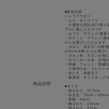
■製品仕様
シャツアウター
・えり セミワイド
※通常のSOLVEで取り
アルに適したえりです
・カフス ラウンド/角落
・ポケット ラウンド/角
からお選びいただけます
・ボタン 貝ボタン5種/樹
(15mm)6種 からお選び
・ボタン糸 ボタンの色
・ボタンホール糸 生地
・刺繍 フォント、刺繍
※身頃のみ、ドレスシャ
・前たて 表前立て
・後身頃 サイドタック/
商品説明
■サイズ
・首まわり 37.5cm
・ゆき丈 70cm～100
・肩幅 43cm
・胸まわり 101cm
・胴まわり 97cm