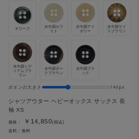
水牛調ホワ
水牛調アイ
水牛調ライ
オリーブ
イト
ボリー
トブラウン
水牛調ミデ
水牛調ダー
水牛調ブラ
ィアムブラ
クブラウン
ック
ウン
ボタンの大きさ
140px
シャツアウター ヘビーオックス サックス 長
袖 XS
￥14,850
価格：
(税込)
送料：無料