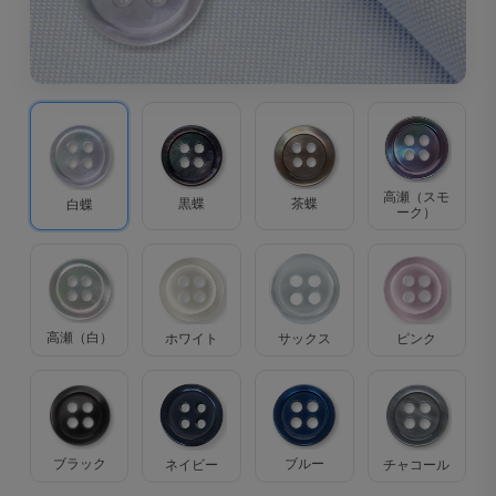
高瀬（スモ
茶蝶
黒蝶
白蝶
ーク）
高瀬（白）
ホワイト
サックス
ピンク
ブラック
ブルー
ネイビー
チャコール