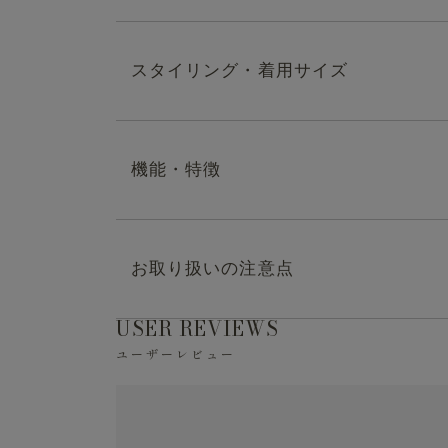
スタイリング・着用サイズ
上質な大人のモックネッ
モデル：身長170cm/着用サイズ：Mサイズ
ハリとコシのあるコットン100％素材で仕立
機能・特徴
ックス感のあるシルエット、細部へのこだわ
モデル：身長176cm/着用サイズ：Lサイズ
ています。デニムなどのカジュアルパンツは
決まる、幅広く活躍するアイテムです。
モデル：身長180cm/着用サイズ：Lサイズ
・マシンウォッシャブル（洗濯方法はお取り
お取り扱いの注意点
USER REVIEWS
ユーザーレビュー
※液温は40℃を限度とし、洗濯機で非常に弱
※洗濯の際は中性洗剤を使用し、必ずネット