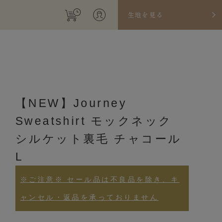
生地を見る
【NEW】Journey
Sweatshirt モックネック
シルケット裏毛 チャコール
L
※ご注意※ セール品は不良品を除き、キ
ャンセル・返品を承っておりません