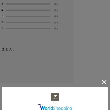
★
5
(0)
★
4
(0)
★
3
(0)
縮みが生じますのでご注意下さい。
★
2
(0)
★
1
(0)
にしてください。
りません。