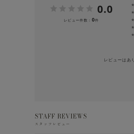
0.0
※漂白剤は絶対に使用しないでください。
0
レビュー件数：
件
※素材の特性上、洗濯を繰り返すことにより
※洗濯後は形を整えてすぐに日陰でつり干し
レビューはあ
STAFF REVIEWS
スタッフレビュー