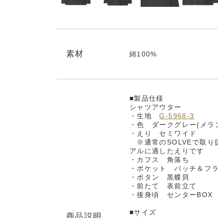
素材
綿100%
■製品仕様
シャツアウター
・生地
G-5968-3
・色 ダークグレー(メラ
・えり セミワイド
※通常のSOLVEで取り
アルに適したえりです
・カフス 角落ち
・ポケット パッチ＆フ
・ボタン 黒蝶貝
・前たて 表前立て
・後身頃 センターBOX
■サイズ
商品説明