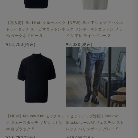
【再入荷】Surf Knit クルーネック
【NEW】Surf T-シャツ モックネ
ドライタッチ スーピマコットン半
ック サンホーキンコットン フラ
袖 ダークネイビー S
イス 半袖 ライトグレー S
¥13,750(税込)
¥9,020(税込)
【NEW】Mellow Knit モックネッ
｜セットアップ対応｜Mellow
ク スムースタッチ ギザコットン
Slacks ウール/ポリエステル スト
半袖 ブラック S
レッチ ヘリンボーン グレー S
¥13,750(税込)
￥18,000(税込)