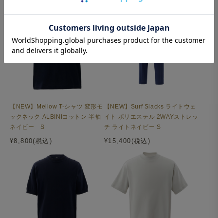
【NEW】Mellow T-シャツ 変形モ
【NEW】Surf Slacks ライトウェ
ックネック ALBINIコットン 半袖
イト ポリエステル 2WAYストレッ
ネイビー S
チ ライトネイビー S
¥8,800(税込)
¥15,400(税込)