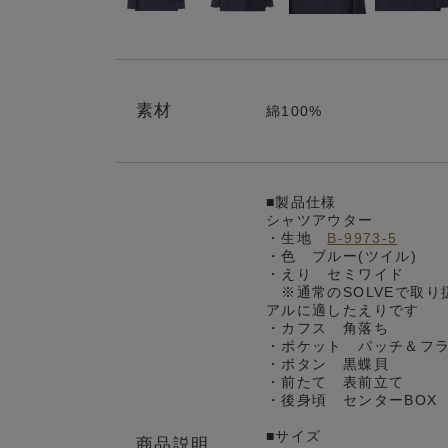
素材
綿100%
■製品仕様
シャツアウター
・生地
B-9973-5
・色 ブルー(ツイル)
・えり セミワイド
※通常のSOLVEで取り
アルに適したえりです
・カフス 角落ち
・ポケット パッチ＆フ
・ボタン 黒蝶貝
・前たて 表前立て
・後身頃 センターBOX
■サイズ
商品説明